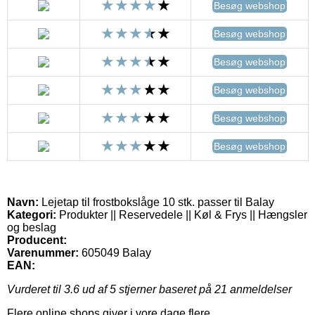
Besøg webshop
Besøg webshop
Besøg webshop
Besøg webshop
Besøg webshop
Besøg webshop
Navn:
Lejetap til frostbokslåge 10 stk. passer til Balay
Kategori:
Produkter || Reservedele || Køl & Frys || Hængsler
og beslag
Producent:
Varenummer:
605049 Balay
EAN:
Vurderet til
3.6
ud af 5 stjerner baseret på
21
anmeldelser
Flere online shops giver i vore dage flere