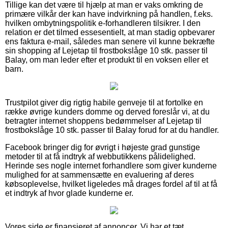
Tillige kan det være til hjælp at man er vaks omkring de
primære vilkår der kan have indvirkning på handlen, f.eks.
hvilken ombytningspolitik e-forhandleren tilsikrer. I den
relation er det tilmed essesentielt, at man stadig opbevarer
ens faktura e-mail, således man senere vil kunne bekræfte
sin shopping af Lejetap til frostbokslåge 10 stk. passer til
Balay, om man leder efter et produkt til en voksen eller et
barn.
Trustpilot giver dig rigtig habile genveje til at fortolke en
række øvrige kunders domme og derved foreslår vi, at du
betragter internet shoppens bedømmelser af Lejetap til
frostbokslåge 10 stk. passer til Balay forud for at du handler.
Facebook bringer dig for øvrigt i højeste grad gunstige
metoder til at få indtryk af webbutikkens pålidelighed.
Herinde ses nogle internet forhandlere som giver kunderne
mulighed for at sammensætte en evaluering af deres
købsoplevelse, hvilket ligeledes må drages fordel af til at få
et indtryk af hvor glade kunderne er.
Vores side er finansieret af annoncer. Vi har et tæt