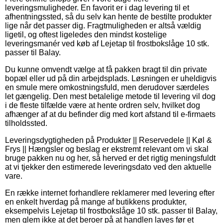
leveringsmuligheder. En favorit er i dag levering til et
afhentningssted, så du selv kan hente de bestilte produkter
lige når det passer dig. Fragtmuligheden er altså vældig
ligetil, og oftest ligeledes den mindst kostelige
leveringsmanér ved køb af Lejetap til frostbokslåge 10 stk.
passer til Balay.
Du kunne omvendt vælge at få pakken bragt til din private
bopæl eller ud på din arbejdsplads. Løsningen er uheldigvis
en smule mere omkostningsfuld, men derudover særdeles
let gængelig. Den mest betalelige metode til levering vil dog
i de fleste tilfælde være at hente ordren selv, hvilket dog
afhænger af at du befinder dig med kort afstand til e-firmaets
tilholdssted.
Leveringsdygtigheden på Produkter || Reservedele || Køl &
Frys || Hængsler og beslag er ekstremt relevant om vi skal
bruge pakken nu og her, så herved er det rigtig meningsfuldt
at vi tjekker den estimerede leveringsdato ved den aktuelle
vare.
En række internet forhandlere reklamerer med levering efter
en enkelt hverdag på mange af butikkens produkter,
eksempelvis Lejetap til frostbokslåge 10 stk. passer til Balay,
men glem ikke at det beroer på at handlen laves før et