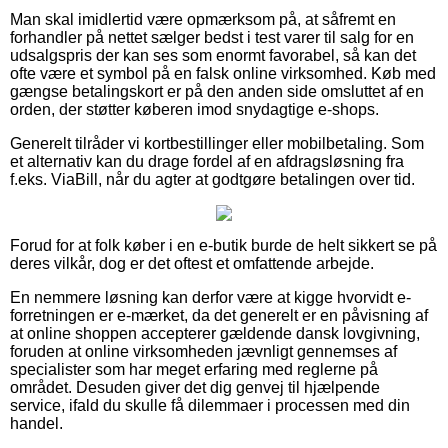
Man skal imidlertid være opmærksom på, at såfremt en
forhandler på nettet sælger bedst i test varer til salg for en
udsalgspris der kan ses som enormt favorabel, så kan det
ofte være et symbol på en falsk online virksomhed. Køb med
gængse betalingskort er på den anden side omsluttet af en
orden, der støtter køberen imod snydagtige e-shops.
Generelt tilråder vi kortbestillinger eller mobilbetaling. Som
et alternativ kan du drage fordel af en afdragsløsning fra
f.eks. ViaBill, når du agter at godtgøre betalingen over tid.
Forud for at folk køber i en e-butik burde de helt sikkert se på
deres vilkår, dog er det oftest et omfattende arbejde.
En nemmere løsning kan derfor være at kigge hvorvidt e-
forretningen er e-mærket, da det generelt er en påvisning af
at online shoppen accepterer gældende dansk lovgivning,
foruden at online virksomheden jævnligt gennemses af
specialister som har meget erfaring med reglerne på
området. Desuden giver det dig genvej til hjælpende
service, ifald du skulle få dilemmaer i processen med din
handel.