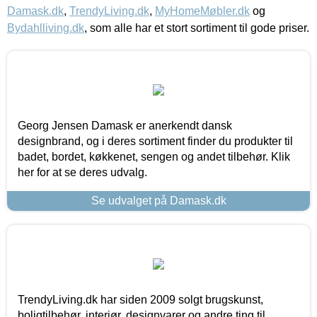
Damask.dk
,
TrendyLiving.dk
,
MyHomeMøbler.dk
og
Bydahlliving.dk
, som alle har et stort sortiment til gode priser.
Georg Jensen Damask er anerkendt dansk
designbrand, og i deres sortiment finder du produkter til
badet, bordet, køkkenet, sengen og andet tilbehør. Klik
her for at se deres udvalg.
Se udvalget på Damask.dk
TrendyLiving.dk har siden 2009 solgt brugskunst,
boligtilbehør, interiør, designvarer og andre ting til