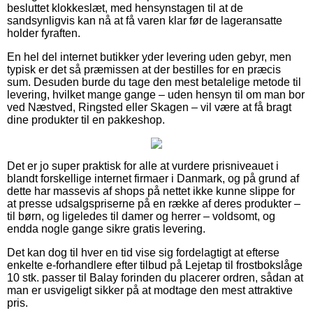
besluttet klokkeslæt, med hensynstagen til at de
sandsynligvis kan nå at få varen klar før de lageransatte
holder fyraften.
En hel del internet butikker yder levering uden gebyr, men
typisk er det så præmissen at der bestilles for en præcis
sum. Desuden burde du tage den mest betalelige metode til
levering, hvilket mange gange – uden hensyn til om man bor
ved Næstved, Ringsted eller Skagen – vil være at få bragt
dine produkter til en pakkeshop.
Det er jo super praktisk for alle at vurdere prisniveauet i
blandt forskellige internet firmaer i Danmark, og på grund af
dette har massevis af shops på nettet ikke kunne slippe for
at presse udsalgspriserne på en række af deres produkter –
til børn, og ligeledes til damer og herrer – voldsomt, og
endda nogle gange sikre gratis levering.
Det kan dog til hver en tid vise sig fordelagtigt at efterse
enkelte e-forhandlere efter tilbud på Lejetap til frostbokslåge
10 stk. passer til Balay forinden du placerer ordren, sådan at
man er usvigeligt sikker på at modtage den mest attraktive
pris.