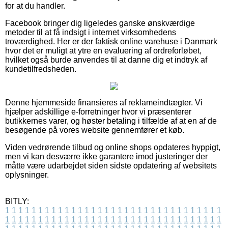
for at du handler.
Facebook bringer dig ligeledes ganske ønskværdige
metoder til at få indsigt i internet virksomhedens
troværdighed. Her er der faktisk online varehuse i Danmark
hvor det er muligt at ytre en evaluering af ordreforløbet,
hvilket også burde anvendes til at danne dig et indtryk af
kundetilfredsheden.
Denne hjemmeside finansieres af reklameindtægter. Vi
hjælper adskillige e-forretninger hvor vi præsenterer
butikkernes varer, og høster betaling i tilfælde af at en af de
besøgende på vores website gennemfører et køb.
Viden vedrørende tilbud og online shops opdateres hyppigt,
men vi kan desværre ikke garantere imod justeringer der
måtte være udarbejdet siden sidste opdatering af websitets
oplysninger.
BITLY:
1
1
1
1
1
1
1
1
1
1
1
1
1
1
1
1
1
1
1
1
1
1
1
1
1
1
1
1
1
1
1
1
1
1
1
1
1
1
1
1
1
1
1
1
1
1
1
1
1
1
1
1
1
1
1
1
1
1
1
1
1
1
1
1
1
1