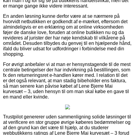
kan man i og for sig se på butikkens handelsvilkår, men det
er mange gange ikke videre interessant.
En anden løsning kunne derfor være at se nærmere på
hvorvidt netbutikken er godkendt af e-mærket, eftersom det
almindeligvis er en erklæring om at online virksomheden
føjer de danske love, foruden at online butikken nu og da
revideres af jurister der har nøje kendskab til vilkårene på
området. Desuden tilbydes du genvej til en hjælpende hånd,
ifald du bliver udsat for udfordringer i forbindelse med din
shopping.
For øvrigt anbefaler vi at man er hensynstagende til de mest
centrale betingelser der har indvirkning på bestillingen, som
fx den returneringsret e-handlen kører med. I relation til det
er det også relevant, at man stadig bibeholder ens faktura,
så man senere kan påvise købet af Lene Bjerre Mai
kurvesæt – 3, uden hensyn til om man skal købe en gave til
en mand eller kvinde.
Trustpilot genererer uden sammenligning solide løsninger til
at verificere en stor gruppe øvrige køberes bedømmelser og
af den grund kan det være til hjælp, at du studerer
webbutikkens ratings af Lene Bjerre Mai kurvesæt – 3 forud