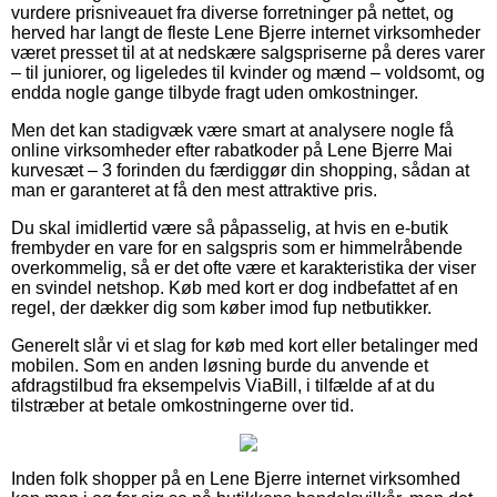
vurdere prisniveauet fra diverse forretninger på nettet, og
herved har langt de fleste Lene Bjerre internet virksomheder
været presset til at at nedskære salgspriserne på deres varer
– til juniorer, og ligeledes til kvinder og mænd – voldsomt, og
endda nogle gange tilbyde fragt uden omkostninger.
Men det kan stadigvæk være smart at analysere nogle få
online virksomheder efter rabatkoder på Lene Bjerre Mai
kurvesæt – 3 forinden du færdiggør din shopping, sådan at
man er garanteret at få den mest attraktive pris.
Du skal imidlertid være så påpasselig, at hvis en e-butik
frembyder en vare for en salgspris som er himmelråbende
overkommelig, så er det ofte være et karakteristika der viser
en svindel netshop. Køb med kort er dog indbefattet af en
regel, der dækker dig som køber imod fup netbutikker.
Generelt slår vi et slag for køb med kort eller betalinger med
mobilen. Som en anden løsning burde du anvende et
afdragstilbud fra eksempelvis ViaBill, i tilfælde af at du
tilstræber at betale omkostningerne over tid.
Inden folk shopper på en Lene Bjerre internet virksomhed