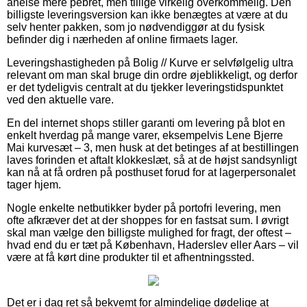
anelse mere pebret, men tillige virkelig overkommelig. Den
billigste leveringsversion kan ikke benægtes at være at du
selv henter pakken, som jo nødvendiggør at du fysisk
befinder dig i nærheden af online firmaets lager.
Leveringshastigheden på Bolig // Kurve er selvfølgelig ultra
relevant om man skal bruge din ordre øjeblikkeligt, og derfor
er det tydeligvis centralt at du tjekker leveringstidspunktet
ved den aktuelle vare.
En del internet shops stiller garanti om levering på blot en
enkelt hverdag på mange varer, eksempelvis Lene Bjerre
Mai kurvesæt – 3, men husk at det betinges af at bestillingen
laves forinden et aftalt klokkeslæt, så at de højst sandsynligt
kan nå at få ordren på posthuset forud for at lagerpersonalet
tager hjem.
Nogle enkelte netbutikker byder på portofri levering, men
ofte afkræver det at der shoppes for en fastsat sum. I øvrigt
skal man vælge den billigste mulighed for fragt, der oftest –
hvad end du er tæt på København, Haderslev eller Aars – vil
være at få kørt dine produkter til et afhentningssted.
Det er i dag ret så bekvemt for almindelige dødelige at