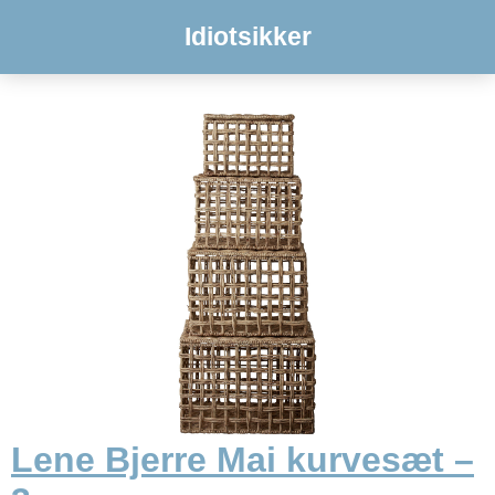
Idiotsikker
Lene Bjerre Mai kurvesæt –