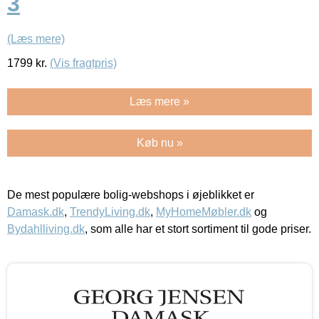
3
(Læs mere)
1799
kr.
(Vis fragtpris)
Læs mere »
Køb nu »
De mest populære bolig-webshops i øjeblikket er
Damask.dk
,
TrendyLiving.dk
,
MyHomeMøbler.dk
og
Bydahlliving.dk
, som alle har et stort sortiment til gode priser.