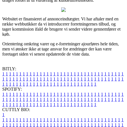
drages fordel af til vurdering af kundetilfredsheden.
Websitet er finansieret af annonceindtægter. Vi har aftaler med en
række webbutikker da vi introducerer forretningernes tilbud, og
tager kommission ifald de brugere vi sender videre gennemfører et
køb.
Orientering omkring varer og e-forretninger ajourføres hele tiden,
men vi ønsker ikke at tage ansvar for ændringer der kan være
foretaget siden vi senest opdaterede de viste data.
BITLY:
1
1
1
1
1
1
1
1
1
1
1
1
1
1
1
1
1
1
1
1
1
1
1
1
1
1
1
1
1
1
1
1
1
1
1
1
1
1
1
1
1
1
1
1
1
1
1
1
1
1
1
1
1
1
1
1
1
1
1
1
1
1
1
1
1
1
1
1
1
1
1
1
1
1
1
1
1
1
1
1
1
1
1
1
1
1
1
1
1
1
1
1
1
1
1
1
1
1
1
1
SPOTIFY:
1
1
1
1
1
1
1
1
1
1
1
1
1
1
1
1
1
1
1
1
1
1
1
1
1
1
1
1
1
1
1
1
1
1
1
1
1
1
1
1
1
1
1
1
1
1
1
1
1
1
1
1
1
1
1
1
1
1
1
1
1
1
1
1
1
1
1
1
1
1
1
1
1
1
1
1
1
1
1
1
1
1
1
1
1
1
1
1
1
1
1
1
1
1
1
1
1
1
1
1
CUTTLY BIO:
1
1
1
1
1
1
1
1
1
1
1
1
1
1
1
1
1
1
1
1
1
1
1
1
1
1
1
1
1
1
1
1
1
1
1
1
1
1
1
1
1
1
1
1
1
1
1
1
1
1
1
1
1
1
1
1
1
1
1
1
1
1
1
1
1
1
1
1
1
1
1
1
1