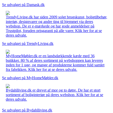
Se udvalget på Damask.dk
TrendyLiving.dk har siden 2009 solgt brugskunst, boligtilbehør,
interiør, designvarer og andre ting til hjemmet via deres
webshop. De er e-mærkede og har gode anmeldelser på
Trustpilot, foruden prisgaranti på alle varer. Klik her for at se
deres udvalg.
Se udvalget på TrendyLiving.dk
MyHomeMøbler.dk er en landsdækkende kæde med 36
butikker. 80 % af deres sortiment på webshoppen kan leveres
inden for 1 uge, og mange af produkterne kommer fuld samlet
fra fabrikken. Klik her for at se deres udvalg.
Se udvalget på MyHomeMøbler.dk
Bydahlliving.dk er drevet af mor og to døtre. De har et stort
sortiment af boliginteriør på deres webshop. Klik her for at se
deres udvalg.
Se udvalget på Bydahlliving.dk