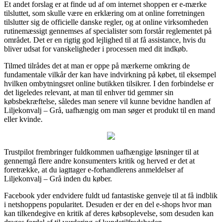
Et andet forslag er at finde ud af om internet shoppen er e-mærke
tilsluttet, som skulle være en erklæring om at online forretningen
tilslutter sig de officielle danske regler, og at online virksomheden
rutinemæssigt gennemses af specialister som forstår reglementet på
området. Det er en rigtig god lejlighed til at få assistance, hvis du
bliver udsat for vanskeligheder i processen med dit indkøb.
Tilmed tilrådes det at man er oppe på mærkerne omkring de
fundamentale vilkår der kan have indvirkning på købet, til eksempel
hvilken ombytningsret online butikken tilsikrer. I den forbindelse er
det ligeledes relevant, at man til enhver tid gemmer sin
købsbekræftelse, således man senere vil kunne bevidne handlen af
Liljekonvalj – Grå, uafhængig om man søger et produkt til en mand
eller kvinde.
Trustpilot frembringer fuldkommen uafhængige løsninger til at
gennemgå flere andre konsumenters kritik og herved er det at
foretrække, at du iagttager e-forhandlerens anmeldelser af
Liljekonvalj – Grå inden du køber.
Facebook yder endvidere fuldt ud fantastiske genveje til at få indblik
i netshoppens popularitet. Desuden er der en del e-shops hvor man
kan tilkendegive en kritik af deres købsoplevelse, som desuden kan