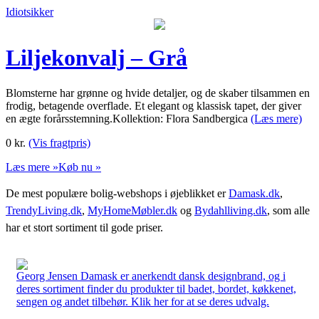
Idiotsikker
Liljekonvalj – Grå
Blomsterne har grønne og hvide detaljer, og de skaber tilsammen en
frodig, betagende overflade. Et elegant og klassisk tapet, der giver
en ægte forårsstemning.Kollektion: Flora Sandbergica
(Læs mere)
0
kr.
(Vis fragtpris)
Læs mere »
Køb nu »
De mest populære bolig-webshops i øjeblikket er
Damask.dk
,
TrendyLiving.dk
,
MyHomeMøbler.dk
og
Bydahlliving.dk
, som alle
har et stort sortiment til gode priser.
Georg Jensen Damask er anerkendt dansk designbrand, og i
deres sortiment finder du produkter til badet, bordet, køkkenet,
sengen og andet tilbehør. Klik her for at se deres udvalg.