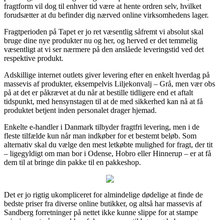
fragtform vil dog til enhver tid være at hente ordren selv, hvilket
forudsætter at du befinder dig nærved online virksomhedens lager.
Fragtperioden på Tapet er jo ret væsentlig såfremt vi absolut skal
bruge dine nye produkter nu og her, og herved er det temmelig
væsentligt at vi ser nærmere på den anslåede leveringstid ved det
respektive produkt.
Adskillige internet outlets giver levering efter en enkelt hverdag på
massevis af produkter, eksempelvis Liljekonvalj – Grå, men vær obs
på at det er påkrævet at du når at bestille tidligere end et aftalt
tidspunkt, med hensynstagen til at de med sikkerhed kan nå at få
produktet betjent inden personalet drager hjemad.
Enkelte e-handler i Danmark tilbyder fragtfri levering, men i de
fleste tilfælde kun når man indkøber for et bestemt beløb. Som
alternativ skal du vælge den mest letkøbte mulighed for fragt, der tit
– ligegyldigt om man bor i Odense, Hobro eller Hinnerup – er at få
dem til at bringe din pakke til en pakkeshop.
Det er jo rigtig ukompliceret for almindelige dødelige at finde de
bedste priser fra diverse online butikker, og altså har massevis af
Sandberg forretninger på nettet ikke kunne slippe for at stampe