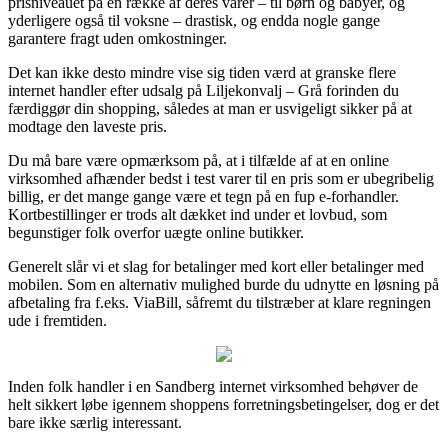
prisniveauet på en række af deres varer – til børn og babyer, og
yderligere også til voksne – drastisk, og endda nogle gange
garantere fragt uden omkostninger.
Det kan ikke desto mindre vise sig tiden værd at granske flere
internet handler efter udsalg på Liljekonvalj – Grå forinden du
færdiggør din shopping, således at man er usvigeligt sikker på at
modtage den laveste pris.
Du må bare være opmærksom på, at i tilfælde af at en online
virksomhed afhænder bedst i test varer til en pris som er ubegribelig
billig, er det mange gange være et tegn på en fup e-forhandler.
Kortbestillinger er trods alt dækket ind under et lovbud, som
begunstiger folk overfor uægte online butikker.
Generelt slår vi et slag for betalinger med kort eller betalinger med
mobilen. Som en alternativ mulighed burde du udnytte en løsning på
afbetaling fra f.eks. ViaBill, såfremt du tilstræber at klare regningen
ude i fremtiden.
Inden folk handler i en Sandberg internet virksomhed behøver de
helt sikkert løbe igennem shoppens forretningsbetingelser, dog er det
bare ikke særlig interessant.