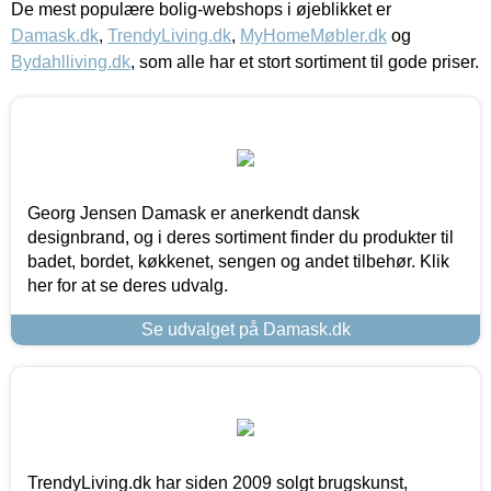
De mest populære bolig-webshops i øjeblikket er
Damask.dk
,
TrendyLiving.dk
,
MyHomeMøbler.dk
og
Bydahlliving.dk
, som alle har et stort sortiment til gode priser.
Georg Jensen Damask er anerkendt dansk
designbrand, og i deres sortiment finder du produkter til
badet, bordet, køkkenet, sengen og andet tilbehør. Klik
her for at se deres udvalg.
Se udvalget på Damask.dk
TrendyLiving.dk har siden 2009 solgt brugskunst,