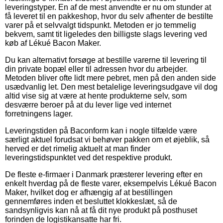
leveringstyper. En af de mest anvendte er nu om stunder at
få leveret til en pakkeshop, hvor du selv afhenter de bestilte
varer på et selvvalgt tidspunkt. Metoden er jo temmelig
bekvem, samt tit ligeledes den billigste slags levering ved
køb af Lékué Bacon Maker.
Du kan alternativt forsøge at bestille varerne til levering til
din private bopæl eller til adressen hvor du arbejder.
Metoden bliver ofte lidt mere pebret, men på den anden side
usædvanlig let. Den mest betalelige leveringsudgave vil dog
altid vise sig at være at hente produkterne selv, som
desværre beroer på at du lever lige ved internet
forretningens lager.
Leveringstiden på Baconform kan i nogle tilfælde være
særligt aktuel forudsat vi behøver pakken om et øjeblik, så
herved er det rimelig aktuelt at man finder
leveringstidspunktet ved det respektive produkt.
De fleste e-firmaer i Danmark præsterer levering efter en
enkelt hverdag på de fleste varer, eksempelvis Lékué Bacon
Maker, hvilket dog er afhængig af at bestillingen
gennemføres inden et besluttet klokkeslæt, så de
sandsynligvis kan nå at få dit nye produkt på posthuset
forinden de logistikansatte har fri.