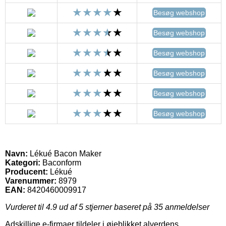
Besøg webshop
Besøg webshop
Besøg webshop
Besøg webshop
Besøg webshop
Besøg webshop
Navn:
Lékué Bacon Maker
Kategori:
Baconform
Producent:
Lékué
Varenummer:
8979
EAN:
8420460009917
Vurderet til
4.9
ud af 5 stjerner baseret på
35
anmeldelser
Adskillige e-firmaer tildeler i øjeblikket alverdens