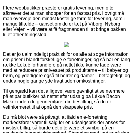
Flere webbutikker præsterer gratis levering, men ofte
afkræver det at man shopper for en fastsat pris. I øvrigt må
man overveje den mindst kostelige form for levering, som i
mange tilfælde – uanset om du er tæt på Viborg, Nyborg
eller Vejen – vil være at få fragtmanden til at bringe pakken
til et afhentningssted.
Det er jo ualmindeligt praktisk for os alle at søge information
om priser i blandt forskellige e-forretninger, og så har en lang
række Lékué forhandlere på nettet ikke kunne lade være
med at reducere prisniveauet på produkterne – til babyer og
børn, og yderligere også til herrer og damer – betragteligt, og
endda nogle gange yde fragt uden omkostninger.
Til gengæld kan det alligevel være gavnligt at se nærmere
på et par butikker på nettet efter udsalg på Lékué Bacon
Maker inden du gennemfører din bestilling, så du er
velinformeret til at opnå den skarpeste pris.
Du må blot være så påvagt, at ifald en e-forretning
markedsfører varer til salg for en udsalgspris der anses for
mystisk billig, så burde det ofte være et symbol på en