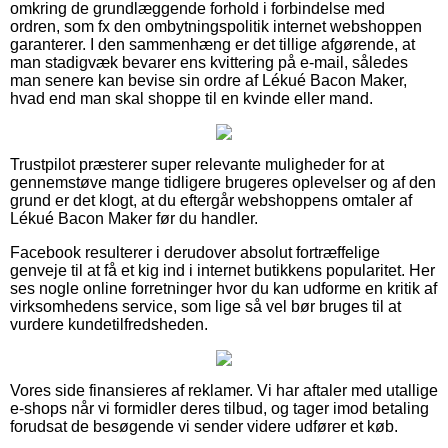
omkring de grundlæggende forhold i forbindelse med
ordren, som fx den ombytningspolitik internet webshoppen
garanterer. I den sammenhæng er det tillige afgørende, at
man stadigvæk bevarer ens kvittering på e-mail, således
man senere kan bevise sin ordre af Lékué Bacon Maker,
hvad end man skal shoppe til en kvinde eller mand.
Trustpilot præsterer super relevante muligheder for at
gennemstøve mange tidligere brugeres oplevelser og af den
grund er det klogt, at du eftergår webshoppens omtaler af
Lékué Bacon Maker før du handler.
Facebook resulterer i derudover absolut fortræffelige
genveje til at få et kig ind i internet butikkens popularitet. Her
ses nogle online forretninger hvor du kan udforme en kritik af
virksomhedens service, som lige så vel bør bruges til at
vurdere kundetilfredsheden.
Vores side finansieres af reklamer. Vi har aftaler med utallige
e-shops når vi formidler deres tilbud, og tager imod betaling
forudsat de besøgende vi sender videre udfører et køb.