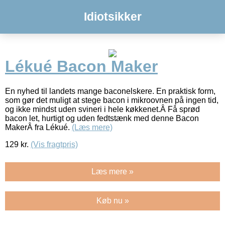
Idiotsikker
Lékué Bacon Maker
En nyhed til landets mange baconelskere. En praktisk form,
som gør det muligt at stege bacon i mikroovnen på ingen tid,
og ikke mindst uden svineri i hele køkkenet.Â Få sprød
bacon let, hurtigt og uden fedtstænk med denne Bacon
MakerÂ fra Lékué.
(Læs mere)
129
kr.
(Vis fragtpris)
Læs mere »
Køb nu »