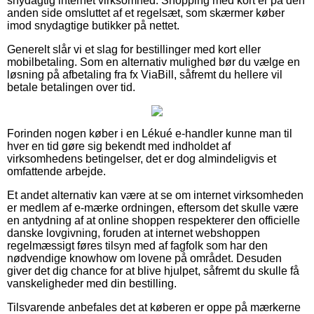
snydagtig internet virksomhed. Shopping med kort er på den
anden side omsluttet af et regelsæt, som skærmer køber
imod snydagtige butikker på nettet.
Generelt slår vi et slag for bestillinger med kort eller
mobilbetaling. Som en alternativ mulighed bør du vælge en
løsning på afbetaling fra fx ViaBill, såfremt du hellere vil
betale betalingen over tid.
Forinden nogen køber i en Lékué e-handler kunne man til
hver en tid gøre sig bekendt med indholdet af
virksomhedens betingelser, det er dog almindeligvis et
omfattende arbejde.
Et andet alternativ kan være at se om internet virksomheden
er medlem af e-mærke ordningen, eftersom det skulle være
en antydning af at online shoppen respekterer den officielle
danske lovgivning, foruden at internet webshoppen
regelmæssigt føres tilsyn med af fagfolk som har den
nødvendige knowhow om lovene på området. Desuden
giver det dig chance for at blive hjulpet, såfremt du skulle få
vanskeligheder med din bestilling.
Tilsvarende anbefales det at køberen er oppe på mærkerne