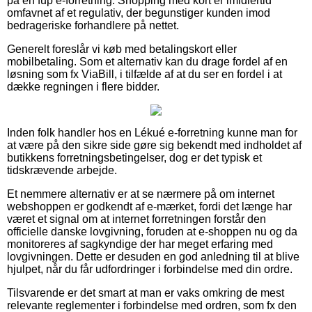
på en fup e-forretning. Shopping med kort er imidlertid
omfavnet af et regulativ, der begunstiger kunden imod
bedrageriske forhandlere på nettet.
Generelt foreslår vi køb med betalingskort eller
mobilbetaling. Som et alternativ kan du drage fordel af en
løsning som fx ViaBill, i tilfælde af at du ser en fordel i at
dække regningen i flere bidder.
Inden folk handler hos en Lékué e-forretning kunne man for
at være på den sikre side gøre sig bekendt med indholdet af
butikkens forretningsbetingelser, dog er det typisk et
tidskrævende arbejde.
Et nemmere alternativ er at se nærmere på om internet
webshoppen er godkendt af e-mærket, fordi det længe har
været et signal om at internet forretningen forstår den
officielle danske lovgivning, foruden at e-shoppen nu og da
monitoreres af sagkyndige der har meget erfaring med
lovgivningen. Dette er desuden en god anledning til at blive
hjulpet, når du får udfordringer i forbindelse med din ordre.
Tilsvarende er det smart at man er vaks omkring de mest
relevante reglementer i forbindelse med ordren, som fx den