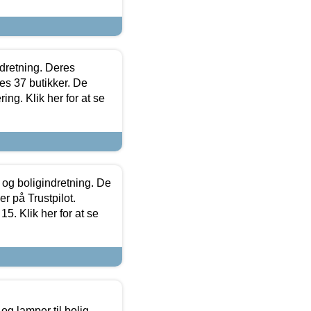
ndretning. Deres
s 37 butikker. De
ing. Klik her for at se
 og boligindretning. De
r på Trustpilot.
5. Klik her for at se
g lamper til bolig,