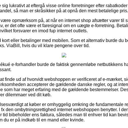
e sig lukrativt at eftergå visse online forretninger efter rabatk
andel, så man er skråsikker på at opnå den mest betalelige pris
ære opmærksom på, at når en internet shop afsætter varer til sa
av, er det ofte være et faresignal om en uægte e-forretning. Beta
hvilket forsvarer en imod fup internet outlets.
 kort eller betalinger med mobilen. Som et alternativ burde du b
ks. ViaBill, hvis du vil klare pengene over tid.
ékué e-forhandler burde de faktisk gennemløbe netbutikkens han
ssant.
at finde ud af hvorvidt webshoppen er verificeret af e-mærket, si
virksomheden accepterer de gældende danske regler, og at intern
ige som har meget erfaring med de gældende bestemmelser. De
ever dilemmaer ved dit køb.
sesværdigt at køber er omhyggelig omkring de fundamentale reg
 fx den ombytningsrettighed internet webshoppen benytter. I den
er tid bibeholder ens faktura, således man til enhver tid kan bev
du er på indkøb til en mand eller kvinde.