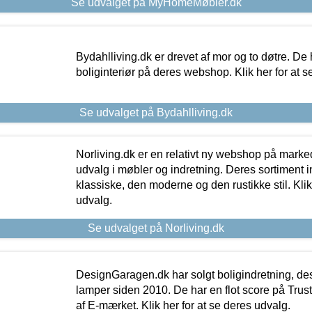
Se udvalget på MyHomeMøbler.dk
Bydahlliving.dk er drevet af mor og to døtre. De h
boliginteriør på deres webshop. Klik her for at s
Se udvalget på Bydahlliving.dk
Norliving.dk er en relativt ny webshop på markede
udvalg i møbler og indretning. Deres sortiment
klassiske, den moderne og den rustikke stil. Klik
udvalg.
Se udvalget på Norliving.dk
DesignGaragen.dk har solgt boligindretning, d
lamper siden 2010. De har en flot score på Trustpi
af E-mærket. Klik her for at se deres udvalg.