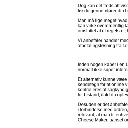
Dog kan det trods alt vis
før du gennemfører din h
Man må lige meget hvad v
kan virke overordentlig l
omsluttet af et regelsæt, 
Vi anbefaler handler med
afbetalingsløsning fra f.e
Inden nogen køber i en L
normalt ikke super intere
Et alternativ kunne være 
kendetegn for at online 
kontrolleres af sagkynd
for bistand, ifald du opl
Desuden er det anbefalel
i forbindelse med ordren,
relevant, at man til enhv
Cheese Maker, uanset om 