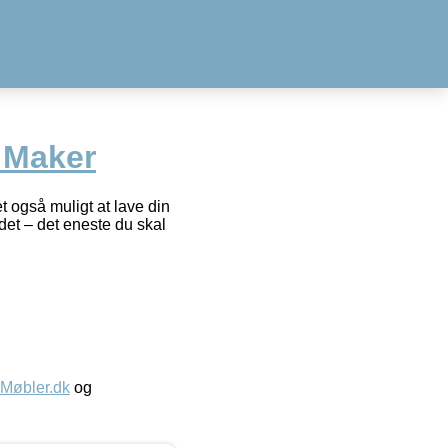
 Maker
t også muligt at lave din
det – det eneste du skal
øbler.dk
og