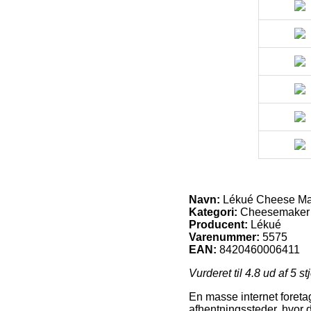
Navn:
Lékué Cheese Ma
Kategori:
Cheesemaker
Producent:
Lékué
Varenummer:
5575
EAN:
8420460006411
Vurderet til
4.8
ud af 5 st
En masse internet foreta
afhentningssteder, hvor d