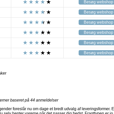
Besøg webshop
Besøg webshop
Besøg webshop
Besøg webshop
Besøg webshop
Besøg webshop
ker
jerner baseret på
44
anmeldelser
gender foreslår nu om dage et bredt udvalg af leveringsformer. E
u selv henter varerne når det passer dig bedst. Fragttypen er jo