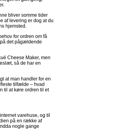
r.
enne bliver somme tider
 af levering er dog at du
ens hjemsted.
behov for ordren om få
kt på det pågældende
Lékué Cheese Maker, men
eslæt, så de har en
digt at man handler for en
fleste tilfælde – hvad
il at køre ordren til et
internet varehuse, og til
rdien på en række af
 endda nogle gange