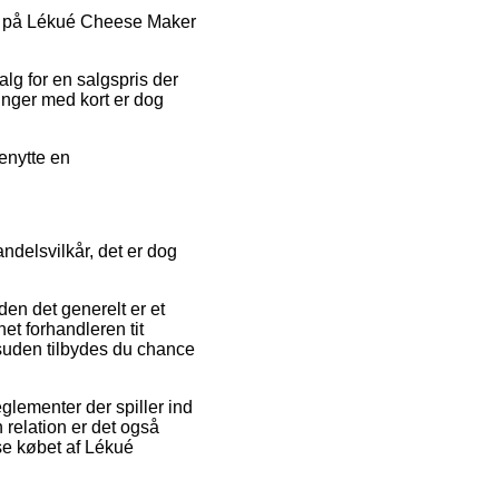
oder på Lékué Cheese Maker
.
lg for en salgspris der
linger med kort er dog
enytte en
delsvilkår, det er dog
den det generelt er et
et forhandleren tit
suden tilbydes du chance
lementer der spiller ind
 relation er det også
ise købet af Lékué