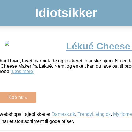
Idiotsikker
Lékué Cheese
, bagt brød, lavet marmelade og kokkeret i danske hjem. Nu er de
Cheese Maker fra Lékué. Nemt og enkelt kan du lave ost til brø
krobø
(Læs mere)
Køb nu »
webshops i øjeblikket er
Damask.dk
,
TrendyLiving.dk
,
MyHomeM
 har et stort sortiment til gode priser.