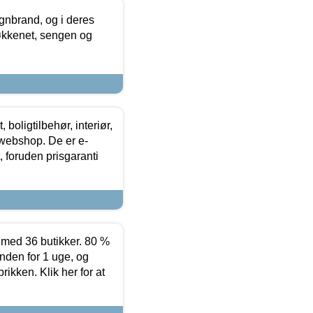
nbrand, og i deres
køkkenet, sengen og
boligtilbehør, interiør,
 webshop. De er e-
 foruden prisgaranti
ed 36 butikker. 80 %
nden for 1 uge, og
ikken. Klik her for at