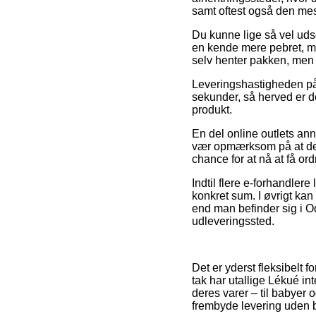
samt oftest også den mes
Du kunne lige så vel udse
en kende mere pebret, me
selv henter pakken, men 
Leveringshastigheden på 
sekunder, så herved er d
produkt.
En del online outlets an
vær opmærksom på at det
chance for at nå at få or
Indtil flere e-forhandlere
konkret sum. I øvrigt kan
end man befinder sig i Ode
udleveringssted.
Det er yderst fleksibelt 
tak har utallige Lékué i
deres varer – til babyer
frembyde levering uden b