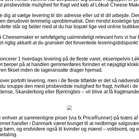
t prisbevidste mulighed for fragt ved køb af Lékué Cheese Make
 dig at vælge levering til din adresse eller ud til dit arbejde. D
n derudover temmelig uproblematisk. Den mindst kostelige type
dette står og falder med at du har bopæl lige ved online butikk
Cheesemaker er selvfølgelig ualmindeligt relevant hvis vi har 
et rigtig aktuelt at du gransker det forventede leveringstidspun
noncerer 1 hverdags levering på de fleste varer, eksempelvis 
 beroer på at handlen gemmenføres forinden et nøjagtigt klokk
dren fikset inden de lageransatte drager hjemad.
 lover portofri levering, men i de fleste tilfælde er det så nødven
 du snuppe den mest prisbevidste mulighed for fragt, hvilket i de 
nse, Skanderborg eller Bjerringbro – vil blive at få fragtmanden t
for enhver at sammenligne priser (via fx PriceRunner) på tværs af 
nternet handler i Danmark været tvunget til at nedbringe salgsvæ
 og børn, og endvidere også til kvinder og mænd – voldsomt, og
etaling.