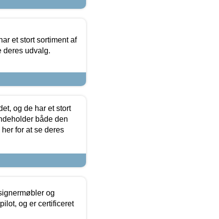
ar et stort sortiment af
e deres udvalg.
t, og de har et stort
 indeholder både den
 her for at se deres
esignermøbler og
lot, og er certificeret