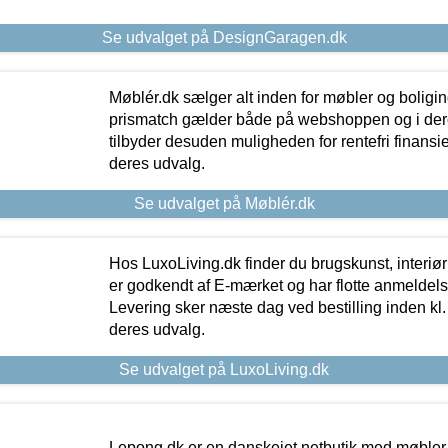
Se udvalget på DesignGaragen.dk
Møblér.dk sælger alt inden for møbler og boligi
prismatch gælder både på webshoppen og i dere
tilbyder desuden muligheden for rentefri finansier
deres udvalg.
Se udvalget på Møblér.dk
Hos LuxoLiving.dk finder du brugskunst, interiør
er godkendt af E-mærket og har flotte anmeldelse
Levering sker næste dag ved bestilling inden kl. 1
deres udvalg.
Se udvalget på LuxoLiving.dk
Lepong.dk er en danskejet netbutik med møbler o