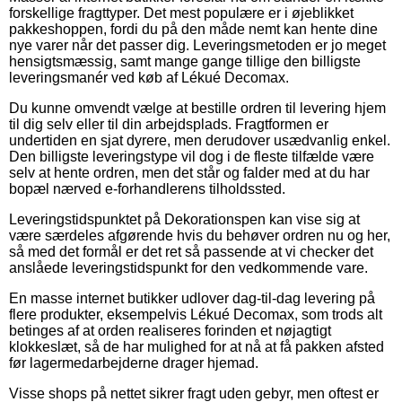
forskellige fragttyper. Det mest populære er i øjeblikket
pakkeshoppen, fordi du på den måde nemt kan hente dine
nye varer når det passer dig. Leveringsmetoden er jo meget
hensigtsmæssig, samt mange gange tillige den billigste
leveringsmanér ved køb af Lékué Decomax.
Du kunne omvendt vælge at bestille ordren til levering hjem
til dig selv eller til din arbejdsplads. Fragtformen er
undertiden en sjat dyrere, men derudover usædvanlig enkel.
Den billigste leveringstype vil dog i de fleste tilfælde være
selv at hente ordren, men det står og falder med at du har
bopæl nærved e-forhandlerens tilholdssted.
Leveringstidspunktet på Dekorationspen kan vise sig at
være særdeles afgørende hvis du behøver ordren nu og her,
så med det formål er det ret så passende at vi checker det
anslåede leveringstidspunkt for den vedkommende vare.
En masse internet butikker udlover dag-til-dag levering på
flere produkter, eksempelvis Lékué Decomax, som trods alt
betinges af at orden realiseres forinden et nøjagtigt
klokkeslæt, så de har mulighed for at nå at få pakken afsted
før lagermedarbejderne drager hjemad.
Visse shops på nettet sikrer fragt uden gebyr, men oftest er