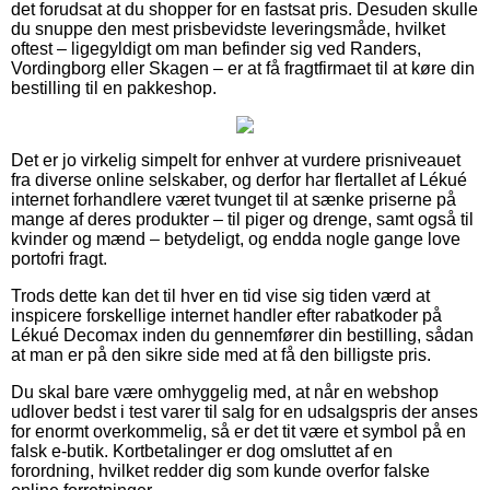
det forudsat at du shopper for en fastsat pris. Desuden skulle
du snuppe den mest prisbevidste leveringsmåde, hvilket
oftest – ligegyldigt om man befinder sig ved Randers,
Vordingborg eller Skagen – er at få fragtfirmaet til at køre din
bestilling til en pakkeshop.
Det er jo virkelig simpelt for enhver at vurdere prisniveauet
fra diverse online selskaber, og derfor har flertallet af Lékué
internet forhandlere været tvunget til at sænke priserne på
mange af deres produkter – til piger og drenge, samt også til
kvinder og mænd – betydeligt, og endda nogle gange love
portofri fragt.
Trods dette kan det til hver en tid vise sig tiden værd at
inspicere forskellige internet handler efter rabatkoder på
Lékué Decomax inden du gennemfører din bestilling, sådan
at man er på den sikre side med at få den billigste pris.
Du skal bare være omhyggelig med, at når en webshop
udlover bedst i test varer til salg for en udsalgspris der anses
for enormt overkommelig, så er det tit være et symbol på en
falsk e-butik. Kortbetalinger er dog omsluttet af en
forordning, hvilket redder dig som kunde overfor falske