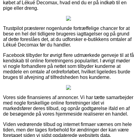
købet af Lékué Decomax, hvad end du er på indkøb til en
pige eller dreng.
Trustpilot præsterer nogenlunde fortræffelige chancer for at
bese en hel del tidligere brugeres iagttagelser og på grund
af dette foreslåes det, at du udforsker e-butikkens omtaler af
Lékué Decomax før du handler.
Facebook tilbyder for øvrigt flere udmærkede genveje til at få
kendskab til online forretningens popularitet. I øvrigt møder
vi nogle forhandlere på nettet som tilbyder kunderne at
meddele en omtale af ordreforløbet, hvilket ligeledes burde
bruges til afvejning af tilfredsheden hos kunderne.
Vores side finansieres af annoncer. Vi har tætte samarbejder
med nogle forskellige online forretninger idet vi
markedsfører deres tilbud, og opnår godtgørelse ifald en af
de besøgende på vores hjemmeside realiserer en handel.
Viden vedrørende tilbud og internet firmaer værnes om hele
tiden, men der tages forbehold for ændringer der kan være
foretaget siden vi sidst opdaterede websitets data.