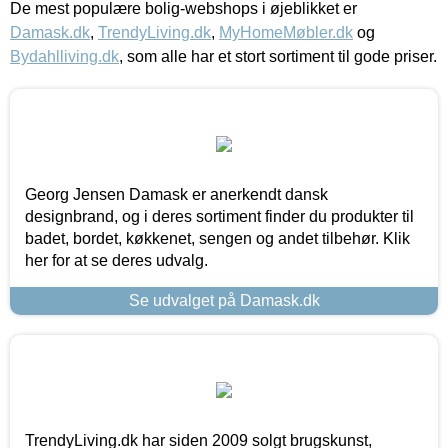
De mest populære bolig-webshops i øjeblikket er
Damask.dk
,
TrendyLiving.dk
,
MyHomeMøbler.dk
og
Bydahlliving.dk
, som alle har et stort sortiment til gode priser.
Georg Jensen Damask er anerkendt dansk
designbrand, og i deres sortiment finder du produkter til
badet, bordet, køkkenet, sengen og andet tilbehør. Klik
her for at se deres udvalg.
Se udvalget på Damask.dk
TrendyLiving.dk har siden 2009 solgt brugskunst,