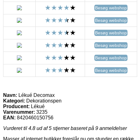
Besøg webshop
Besøg webshop
Besøg webshop
Besøg webshop
Besøg webshop
Besøg webshop
Navn:
Lékué Decomax
Kategori:
Dekorationspen
Producent:
Lékué
Varenummer:
3235
EAN:
8420460150756
Vurderet til
4.8
ud af 5 stjerner baseret på
9
anmeldelser
Masser af internet butikker foreslår nu om stunder en række