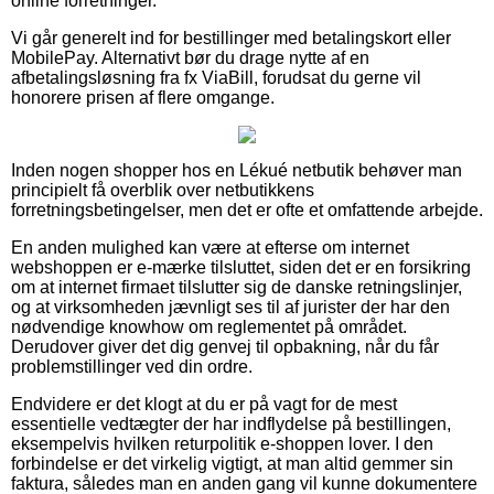
online forretninger.
Vi går generelt ind for bestillinger med betalingskort eller
MobilePay. Alternativt bør du drage nytte af en
afbetalingsløsning fra fx ViaBill, forudsat du gerne vil
honorere prisen af flere omgange.
Inden nogen shopper hos en Lékué netbutik behøver man
principielt få overblik over netbutikkens
forretningsbetingelser, men det er ofte et omfattende arbejde.
En anden mulighed kan være at efterse om internet
webshoppen er e-mærke tilsluttet, siden det er en forsikring
om at internet firmaet tilslutter sig de danske retningslinjer,
og at virksomheden jævnligt ses til af jurister der har den
nødvendige knowhow om reglementet på området.
Derudover giver det dig genvej til opbakning, når du får
problemstillinger ved din ordre.
Endvidere er det klogt at du er på vagt for de mest
essentielle vedtægter der har indflydelse på bestillingen,
eksempelvis hvilken returpolitik e-shoppen lover. I den
forbindelse er det virkelig vigtigt, at man altid gemmer sin
faktura, således man en anden gang vil kunne dokumentere