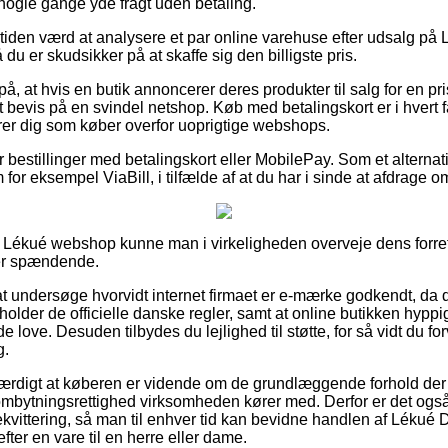
 nogle gange yde fragt uden betaling.
iden værd at analysere et par online varehuse efter udsalg på
å du er skudsikker på at skaffe sig den billigste pris.
å, at hvis en butik annoncerer deres produkter til salg for en pr
 et bevis på en svindel netshop. Køb med betalingskort er i hvert
arer dig som køber overfor uoprigtige webshops.
for bestillinger med betalingskort eller MobilePay. Som et alterna
for eksempel ViaBill, i tilfælde af at du har i sinde at afdrage
 Lékué webshop kunne man i virkeligheden overveje dens forretn
er spændende.
 undersøge hvorvidt internet firmaet er e-mærke godkendt, da de
lder de officielle danske regler, samt at online butikken hyppi
 love. Desuden tilbydes du lejlighed til støtte, for så vidt du fo
g.
værdigt at køberen er vidende om de grundlæggende forhold der 
ombytningsrettighed virksomheden kører med. Derfor er det også 
rekvittering, så man til enhver tid kan bevidne handlen af Lékué
fter en vare til en herre eller dame.