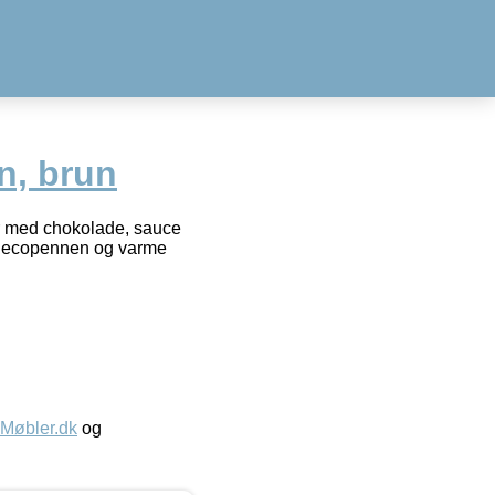
n, brun
er med chokolade, sauce
i Decopennen og varme
øbler.dk
og