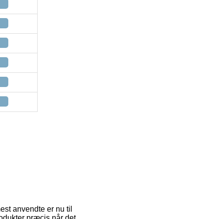
st anvendte er nu til
rodukter præcis når det