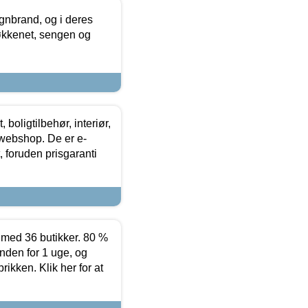
nbrand, og i deres
køkkenet, sengen og
boligtilbehør, interiør,
 webshop. De er e-
 foruden prisgaranti
ed 36 butikker. 80 %
nden for 1 uge, og
ikken. Klik her for at