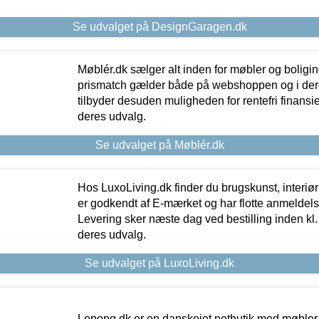
Se udvalget på DesignGaragen.dk
Møblér.dk sælger alt inden for møbler og boligi
prismatch gælder både på webshoppen og i dere
tilbyder desuden muligheden for rentefri finansier
deres udvalg.
Se udvalget på Møblér.dk
Hos LuxoLiving.dk finder du brugskunst, interiør
er godkendt af E-mærket og har flotte anmeldelse
Levering sker næste dag ved bestilling inden kl. 1
deres udvalg.
Se udvalget på LuxoLiving.dk
Lepong.dk er en danskejet netbutik med møbler o