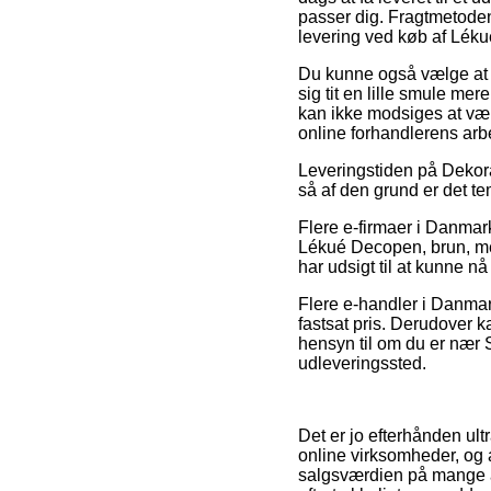
passer dig. Fragtmetoden
levering ved køb af Lék
Du kunne også vælge at v
sig tit en lille smule me
kan ikke modsiges at være
online forhandlerens arb
Leveringstiden på Dekora
så af den grund er det t
Flere e-firmaer i Danma
Lékué Decopen, brun, men
har udsigt til at kunne nå
Flere e-handler i Danmark
fastsat pris. Derudover 
hensyn til om du er nær Si
udleveringssted.
Det er jo efterhånden ultr
online virksomheder, og 
salgsværdien på mange af