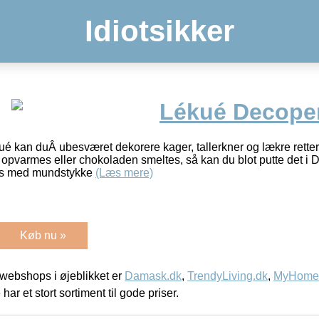
Idiotsikker
Lékué Decope
é kan duÂ ubesværet dekorere kager, tallerkner og lækre rett
n opvarmes eller chokoladen smeltes, så kan du blot putte det 
res med mundstykke
(Læs mere)
Køb nu »
webshops i øjeblikket er
Damask.dk
,
TrendyLiving.dk
,
MyHomeM
 har et stort sortiment til gode priser.