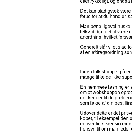
eftertrykkeligt, og endda
Det kan stadigvæk være t
forud for at du handler, s
Man bør alligevel huske p
letkøbt, bør det tit være
anordning, hvilket forsv
Generelt slår vi et slag 
af en afdragsordning som 
Inden folk shopper på en
mange tilfælde ikke sup
En nemmere løsning er at
om at webshoppen opretho
der kender til de gældende
som følge af din bestillin
Udover dette er det pris
købet, til eksempel den 
enhver tid sikrer sin ord
hensyn til om man leder e