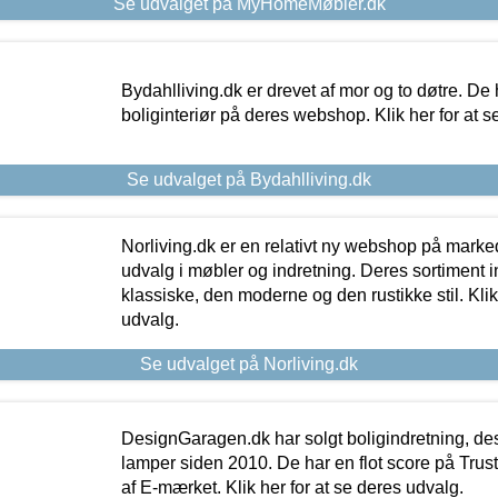
Se udvalget på MyHomeMøbler.dk
Bydahlliving.dk er drevet af mor og to døtre. De h
boliginteriør på deres webshop. Klik her for at s
Se udvalget på Bydahlliving.dk
Norliving.dk er en relativt ny webshop på markede
udvalg i møbler og indretning. Deres sortiment
klassiske, den moderne og den rustikke stil. Klik
udvalg.
Se udvalget på Norliving.dk
DesignGaragen.dk har solgt boligindretning, d
lamper siden 2010. De har en flot score på Trustpi
af E-mærket. Klik her for at se deres udvalg.