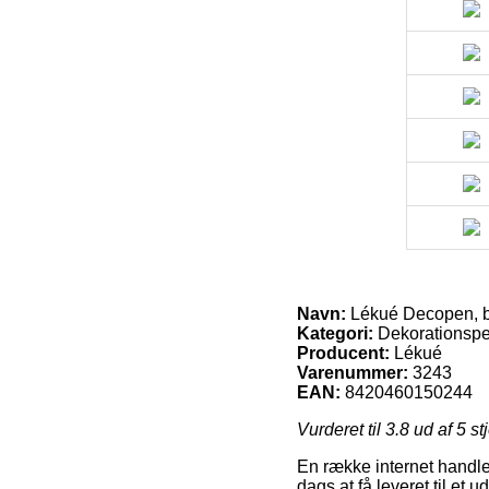
Navn:
Lékué Decopen, 
Kategori:
Dekorationsp
Producent:
Lékué
Varenummer:
3243
EAN:
8420460150244
Vurderet til
3.8
ud af 5 st
En række internet handle
dags at få leveret til et