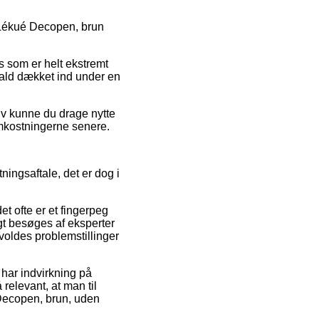
 Lékué Decopen, brun
is som er helt ekstremt
 fald dækket ind under en
tiv kunne du drage nytte
 omkostningerne senere.
ingsaftale, det er dog i
t ofte er et fingerpeg
gt besøges af eksperter
rvoldes problemstillinger
har indvirkning på
relevant, at man til
 Decopen, brun, uden