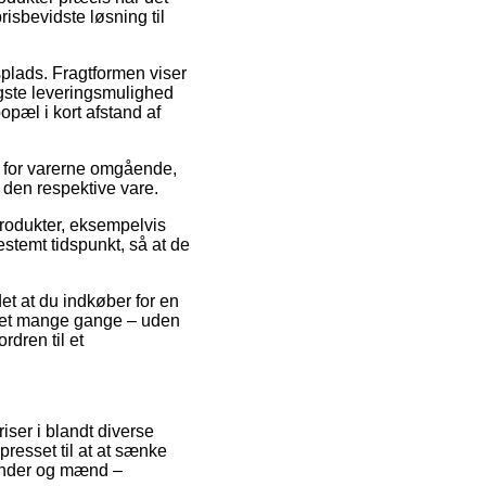
isbevidste løsning til
splads. Fragtformen viser
ligste leveringsmulighed
opæl i kort afstand af
g for varerne omgående,
 den respektive vare.
rodukter, eksempelvis
stemt tidspunkt, så at de
et at du indkøber for en
ilket mange gange – uden
rdren til et
riser i blandt diverse
resset til at at sænke
vinder og mænd –