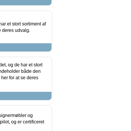
ar et stort sortiment af
e deres udvalg.
t, og de har et stort
 indeholder både den
 her for at se deres
esignermøbler og
lot, og er certificeret