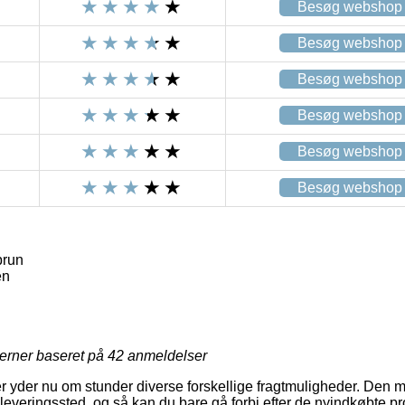
Besøg webshop
Besøg webshop
Besøg webshop
Besøg webshop
Besøg webshop
Besøg webshop
brun
en
jerner baseret på
42
anmeldelser
r yder nu om stunder diverse forskellige fragtmuligheder. Den me
 udleveringssted, og så kan du bare gå forbi efter de nyindkøbte p