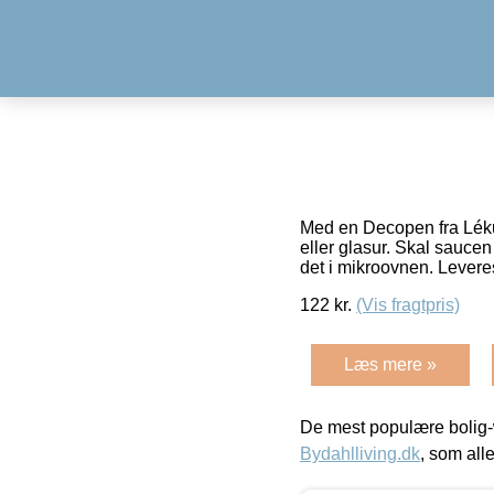
Med en Decopen fra Léku
eller glasur. Skal sauce
det i mikroovnen. Leve
122
kr.
(Vis fragtpris)
Læs mere »
De mest populære bolig-
Bydahlliving.dk
, som alle