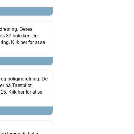
ndretning. Deres
s 37 butikker. De
ing. Klik her for at se
 og boligindretning. De
r på Trustpilot.
5. Klik her for at se
g lamper til bolig,