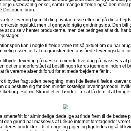
 er jo usædvanlig enkel, samt i mange tilfælde også den mest pr
ué Decopen, brun.
ælge levering hjem til din privatadresse eller ud på din arbejd
re omkostningsfuld, men til gengæld rigtig gnidningsløs. Den bil
 at du selv henter produkterne, men det betinges af at du har b
ejdslager.
tionspen kan i nogle tilfælde være ret så aktuel om du har bru
emmelig essentielt at du gransker den anslåede leveringsdato for
rk tilbyder levering på næstkommende hverdag på massevis af p
 det er underforstået at bestillingen køres igennem inden et be
 at få varerne afsendt forud for at medarbejderne får fri.
 tilbyder fragt uden beregning, men i de fleste tilfælde kræver d
kan du beslutte sig for den mindst kostelige leveringsmodel, hv
lkeborg, Solrød Strand eller Tønder – er at få dem til at bringe o
a smertefrit for almindelige dødelige at finde frem til de bedste p
af den grund har massevis af Lékué internet foretagender været p
 deres produkter – til drenge og piger, og ligeledes også til k