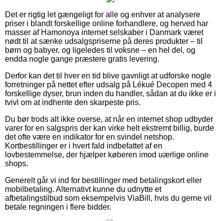
Det er rigtig let gængeligt for alle og enhver at analysere
priser i blandt forskellige online forhandlere, og herved har
masser af Hamonoya internet selskaber i Danmark været
nødt til at sænke udsalgspriserne på deres produkter – til
børn og babyer, og ligeledes til voksne – en hel del, og
endda nogle gange præstere gratis levering.
Derfor kan det til hver en tid blive gavnligt at udforske nogle
forretninger på nettet efter udsalg på Lékué Decopen med 4
forskellige dyser, brun inden du handler, sådan at du ikke er i
tvivl om at indhente den skarpeste pris.
Du bør trods alt ikke overse, at når en internet shop udbyder
varer for en salgspris der kan virke helt ekstremt billig, burde
det ofte være en indikator for en svindel netshop.
Kortbestillinger er i hvert fald indbefattet af en
lovbestemmelse, der hjælper køberen imod uærlige online
shops.
Generelt går vi ind for bestillinger med betalingskort eller
mobilbetaling. Alternativt kunne du udnytte et
afbetalingstilbud som eksempelvis ViaBill, hvis du gerne vil
betale regningen i flere bidder.