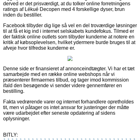
derved er det prisværdigt, at du tolker online forretningens
ratings af Lékué Decopen med 4 forskellige dyser, brun
inden du bestiller.
Facebook tilbyder dig lige så vel en del troværdige løsninger
til at få et kig ind i internet selskabets kundefokus. Tilmed er
der faktisk online outlets som tilbyder kunderne at notere en
kritik af købsoplevelsen, hvilket ydermere burde bruges til at
afveje hvor tilfredse kunderne er.
Denne side er finansieret af annonceindtægter. Vi har et tæt
samarbejde med en række online webshops når vi
præsenterer firmaernes tilbud, og tager imod kommission
ifald den besøgende vi sender videre gennemfører en
bestilling.
Fakta vedrørende varer og internet forhandlere opretholdes
tit, men vi påtager os intet ansvar for justeringer der måtte
være udarbejdet efter seneste opdatering af sidens
oplysninger.
BITLY: