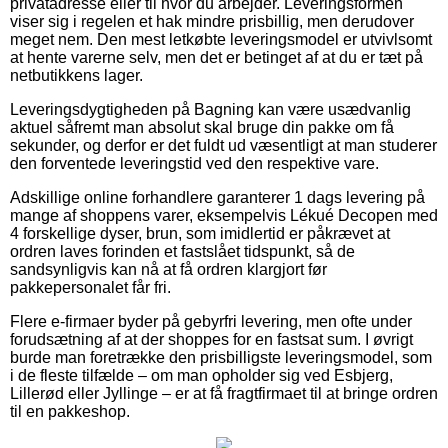
privatadresse eller til hvor du arbejder. Leveringsformen
viser sig i regelen et hak mindre prisbillig, men derudover
meget nem. Den mest letkøbte leveringsmodel er utvivlsomt
at hente varerne selv, men det er betinget af at du er tæt på
netbutikkens lager.
Leveringsdygtigheden på Bagning kan være usædvanlig
aktuel såfremt man absolut skal bruge din pakke om få
sekunder, og derfor er det fuldt ud væsentligt at man studerer
den forventede leveringstid ved den respektive vare.
Adskillige online forhandlere garanterer 1 dags levering på
mange af shoppens varer, eksempelvis Lékué Decopen med
4 forskellige dyser, brun, som imidlertid er påkrævet at
ordren laves forinden et fastslået tidspunkt, så de
sandsynligvis kan nå at få ordren klargjort før
pakkepersonalet får fri.
Flere e-firmaer byder på gebyrfri levering, men ofte under
forudsætning af at der shoppes for en fastsat sum. I øvrigt
burde man foretrække den prisbilligste leveringsmodel, som
i de fleste tilfælde – om man opholder sig ved Esbjerg,
Lillerød eller Jyllinge – er at få fragtfirmaet til at bringe ordren
til en pakkeshop.