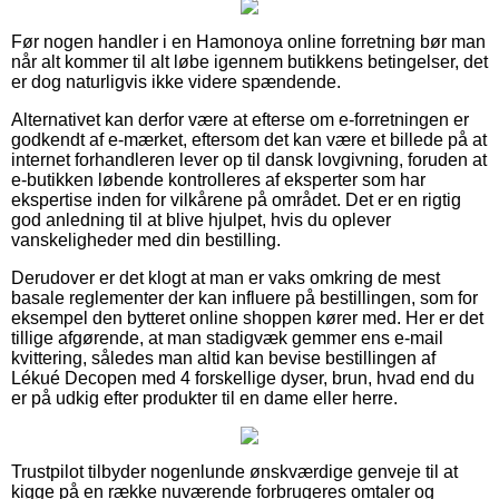
Før nogen handler i en Hamonoya online forretning bør man
når alt kommer til alt løbe igennem butikkens betingelser, det
er dog naturligvis ikke videre spændende.
Alternativet kan derfor være at efterse om e-forretningen er
godkendt af e-mærket, eftersom det kan være et billede på at
internet forhandleren lever op til dansk lovgivning, foruden at
e-butikken løbende kontrolleres af eksperter som har
ekspertise inden for vilkårene på området. Det er en rigtig
god anledning til at blive hjulpet, hvis du oplever
vanskeligheder med din bestilling.
Derudover er det klogt at man er vaks omkring de mest
basale reglementer der kan influere på bestillingen, som for
eksempel den bytteret online shoppen kører med. Her er det
tillige afgørende, at man stadigvæk gemmer ens e-mail
kvittering, således man altid kan bevise bestillingen af
Lékué Decopen med 4 forskellige dyser, brun, hvad end du
er på udkig efter produkter til en dame eller herre.
Trustpilot tilbyder nogenlunde ønskværdige genveje til at
kigge på en række nuværende forbrugeres omtaler og