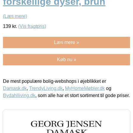
forskellige dyser, brun
(Læs mere)
139
kr.
(Vis fragtpris)
Læs mere »
Køb nu »
De mest populære bolig-webshops i øjeblikket er
Damask.dk
,
TrendyLiving.dk
,
MyHomeMøbler.dk
og
Bydahlliving.dk
, som alle har et stort sortiment til gode priser.