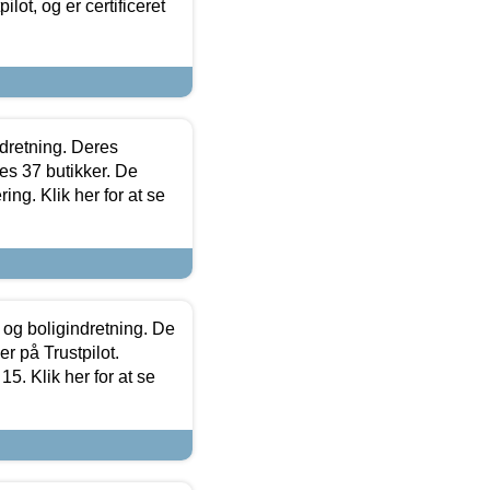
lot, og er certificeret
ndretning. Deres
s 37 butikker. De
ing. Klik her for at se
 og boligindretning. De
r på Trustpilot.
5. Klik her for at se