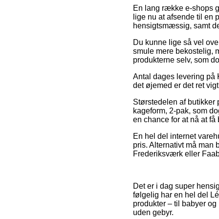
En lang række e-shops g
lige nu at afsende til en
hensigtsmæssig, samt de
Du kunne lige så vel overv
smule mere bekostelig, me
produkterne selv, som dog
Antal dages levering på K
det øjemed er det ret vig
Størstedelen af butikker
kageform, 2-pak, som dog 
en chance for at nå at få
En hel del internet vareh
pris. Alternativt må man 
Frederiksværk eller Faabo
Det er i dag super hensig
følgelig har en hel del 
produkter – til babyer og
uden gebyr.