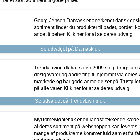
 har et stort sortiment til gode priser.
Georg Jensen Damask er anerkendt dansk desig
sortiment finder du produkter til badet, bordet, 
andet tilbehør. Klik her for at se deres udvalg.
Se udvalget på Damask.dk
TrendyLiving.dk har siden 2009 solgt brugskunst, 
designvarer og andre ting til hjemmet via deres
mærkede og har gode anmeldelser på Trustpilot,
på alle varer. Klik her for at se deres udvalg.
Se udvalget på TrendyLiving.dk
MyHomeMøbler.dk er en landsdækkende kæde m
af deres sortiment på webshoppen kan leveres i
mange af produkterne kommer fuld samlet fra fabr