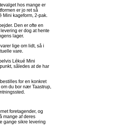
tevalget hos mange er
formen er jo ret så
 Mini kageform, 2-pak.
rbejder. Den er ofte en
 levering er dog at hente
ngens lager.
arer lige om lidt, så i
tuelle vare.
pelvis Lékué Mini
punkt, således at de har
bestilles for en konkret
gt om du bor nær Taastrup,
entningssted.
rnet foretagender, og
på mange af deres
le gange sikre levering