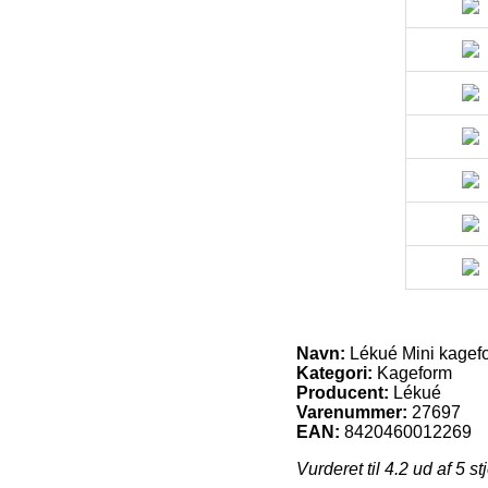
Navn:
Lékué Mini kagefo
Kategori:
Kageform
Producent:
Lékué
Varenummer:
27697
EAN:
8420460012269
Vurderet til
4.2
ud af 5 st