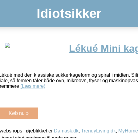
Idiotsikker
Lékué Mini ka
a Lékué med den klassiske sukkerkageform og spiral i midten. Sil
iale, så formen tåler både ovn, mikroovn, fryser og maskinopva
et nemmere
(Læs mere)
Køb nu »
webshops i øjeblikket er
Damask.dk
,
TrendyLiving.dk
,
MyHomeM