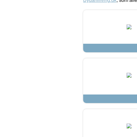
Bydahlliving.dk
, som alle