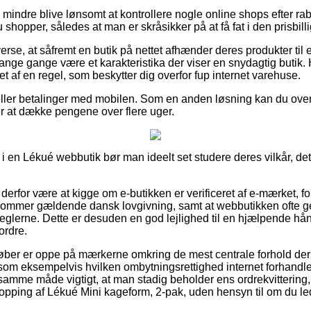
 mindre blive lønsomt at kontrollere nogle online shops efter ra
shopper, således at man er skråsikker på at få fat i den prisbilli
verse, at såfremt en butik på nettet afhænder deres produkter ti
 mange gange være et karakteristika der viser en snydagtig butik.
t af en regel, som beskytter dig overfor fup internet varehuse.
 eller betalinger med mobilen. Som en anden løsning kan du overv
er at dække pengene over flere uger.
i en Lékué webbutik bør man ideelt set studere deres vilkår, det 
rfor være at kigge om e-butikken er verificeret af e-mærket, ford
mmer gældende dansk lovgivning, samt at webbutikken ofte ge
reglerne. Dette er desuden en god lejlighed til en hjælpende hån
ordre.
køber er oppe på mærkerne omkring de mest centrale forhold der k
som eksempelvis hvilken ombytningsrettighed internet forhandler
mme måde vigtigt, at man stadig beholder ens ordrekvittering,
hopping af Lékué Mini kageform, 2-pak, uden hensyn til om du lede