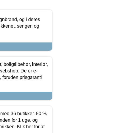
nbrand, og i deres
køkkenet, sengen og
boligtilbehør, interiør,
 webshop. De er e-
 foruden prisgaranti
ed 36 butikker. 80 %
nden for 1 uge, og
ikken. Klik her for at