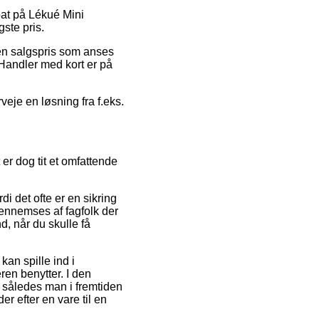
bat på Lékué Mini
gste pris.
l en salgspris som anses
 Handler med kort er på
eje en løsning fra f.eks.
er dog tit et omfattende
i det ofte er en sikring
nnemses af fagfolk der
d, når du skulle få
an spille ind i
en benytter. I den
 således man i fremtiden
r efter en vare til en