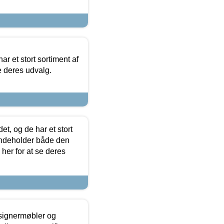
ar et stort sortiment af
e deres udvalg.
t, og de har et stort
 indeholder både den
 her for at se deres
esignermøbler og