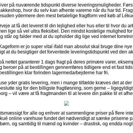
iver på nuværende tidspunkt diverse leveringsmuligheder. Førs
 pakkeshop, hvor du selv kan afhente varerne når du har tid. Fragt
suden ydermere den mest betalelige fragtform ved køb af Lékué
eje at få det leveret til din lejlighed eller hus eller til hvor du a
n lige så vel ultra fleksibel. Den mindst kostelige mulighed for
 står og falder med at du opholder dig lige ved internet forretni
ageform er jo super vital ifald man absolut skal bruge dine nye v
tigt at du besigtiger det forventede leveringstidspunkt ved den ak
 på nettet garanterer 1 dags fragt på deres primære varer, eksem
beroer på at bestillingen gennemføres tidligere end et fast tids
 bestillingen klar forinden lagermedarbejderne har fri.
use yder gratis levering, men i mange tilfælde kræves det at der 
beslutte sig for den billigste fragtløsning, som gerne – ligegyldi
rg – vil være at få fragtmanden til at levere din pakke til et afh
tsmæssigt for alle og enhver at sammenligne priser på flere inte
Lékué online varehuse fundet det nødvendigt at sænke priserne 
 børn, og samtidig til mænd og kvinder – drastisk, og endda nog