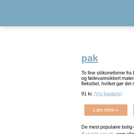
pak
To fine silikoneforme fr
og fødevaresikkert mater
fleksibel, hvilket gør d
91
kr.
(Vis fragtpris)
Læs mere »
De mest populære bolig-