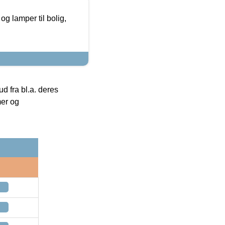
g lamper til bolig,
 fra bl.a. deres
mer og