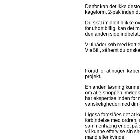
Derfor kan det ikke desto
kageform, 2-pak inden du 
Du skal imidlertid ikke o
for uhørt billig, kan det
den anden side indbefatte
Vi tilråder køb med kort
ViaBill, såfremt du ønsk
Forud for at nogen køber 
projekt.
En anden løsning kunne de
om at e-shoppen imødeko
har ekspertise inden for 
vanskeligheder med din 
Ligeså foreslåes det at 
forbindelse med ordren, 
sammenhæng er det på sa
vil kunne eftervise sin s
mand eller kvinde.