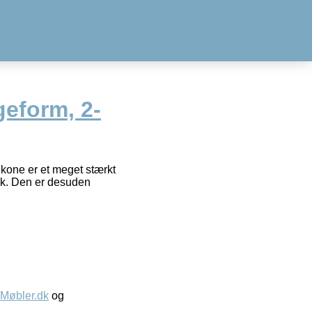
geform, 2-
ikone er et meget stærkt
sk. Den er desuden
øbler.dk
og