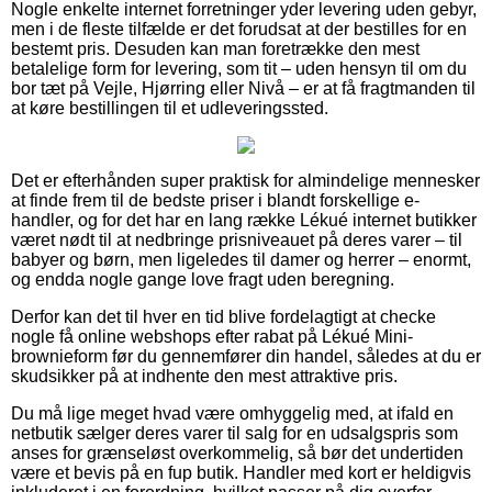
Nogle enkelte internet forretninger yder levering uden gebyr,
men i de fleste tilfælde er det forudsat at der bestilles for en
bestemt pris. Desuden kan man foretrække den mest
betalelige form for levering, som tit – uden hensyn til om du
bor tæt på Vejle, Hjørring eller Nivå – er at få fragtmanden til
at køre bestillingen til et udleveringssted.
Det er efterhånden super praktisk for almindelige mennesker
at finde frem til de bedste priser i blandt forskellige e-
handler, og for det har en lang række Lékué internet butikker
været nødt til at nedbringe prisniveauet på deres varer – til
babyer og børn, men ligeledes til damer og herrer – enormt,
og endda nogle gange love fragt uden beregning.
Derfor kan det til hver en tid blive fordelagtigt at checke
nogle få online webshops efter rabat på Lékué Mini-
brownieform før du gennemfører din handel, således at du er
skudsikker på at indhente den mest attraktive pris.
Du må lige meget hvad være omhyggelig med, at ifald en
netbutik sælger deres varer til salg for en udsalgspris som
anses for grænseløst overkommelig, så bør det undertiden
være et bevis på en fup butik. Handler med kort er heldigvis