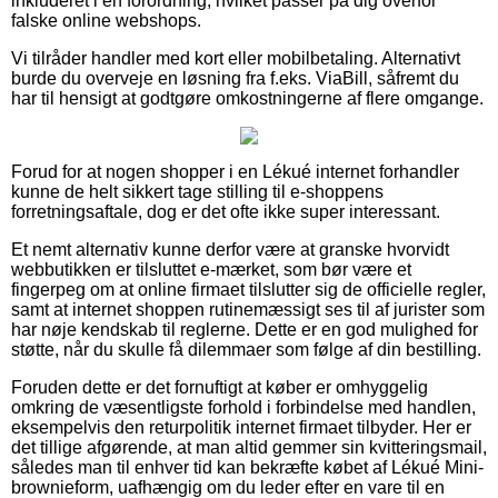
inkluderet i en forordning, hvilket passer på dig overfor
falske online webshops.
Vi tilråder handler med kort eller mobilbetaling. Alternativt
burde du overveje en løsning fra f.eks. ViaBill, såfremt du
har til hensigt at godtgøre omkostningerne af flere omgange.
Forud for at nogen shopper i en Lékué internet forhandler
kunne de helt sikkert tage stilling til e-shoppens
forretningsaftale, dog er det ofte ikke super interessant.
Et nemt alternativ kunne derfor være at granske hvorvidt
webbutikken er tilsluttet e-mærket, som bør være et
fingerpeg om at online firmaet tilslutter sig de officielle regler,
samt at internet shoppen rutinemæssigt ses til af jurister som
har nøje kendskab til reglerne. Dette er en god mulighed for
støtte, når du skulle få dilemmaer som følge af din bestilling.
Foruden dette er det fornuftigt at køber er omhyggelig
omkring de væsentligste forhold i forbindelse med handlen,
eksempelvis den returpolitik internet firmaet tilbyder. Her er
det tillige afgørende, at man altid gemmer sin kvitteringsmail,
således man til enhver tid kan bekræfte købet af Lékué Mini-
brownieform, uafhængig om du leder efter en vare til en