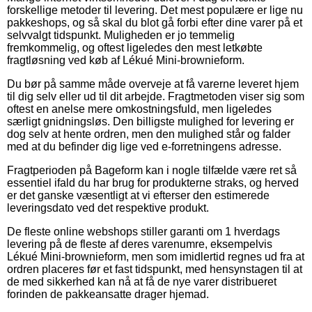
forskellige metoder til levering. Det mest populære er lige nu
pakkeshops, og så skal du blot gå forbi efter dine varer på et
selvvalgt tidspunkt. Muligheden er jo temmelig
fremkommelig, og oftest ligeledes den mest letkøbte
fragtløsning ved køb af Lékué Mini-brownieform.
Du bør på samme måde overveje at få varerne leveret hjem
til dig selv eller ud til dit arbejde. Fragtmetoden viser sig som
oftest en anelse mere omkostningsfuld, men ligeledes
særligt gnidningsløs. Den billigste mulighed for levering er
dog selv at hente ordren, men den mulighed står og falder
med at du befinder dig lige ved e-forretningens adresse.
Fragtperioden på Bageform kan i nogle tilfælde være ret så
essentiel ifald du har brug for produkterne straks, og herved
er det ganske væsentligt at vi efterser den estimerede
leveringsdato ved det respektive produkt.
De fleste online webshops stiller garanti om 1 hverdags
levering på de fleste af deres varenumre, eksempelvis
Lékué Mini-brownieform, men som imidlertid regnes ud fra at
ordren placeres før et fast tidspunkt, med hensynstagen til at
de med sikkerhed kan nå at få de nye varer distribueret
forinden de pakkeansatte drager hjemad.