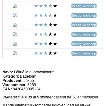
Besøg webshop
Besøg webshop
Besøg webshop
Besøg webshop
Besøg webshop
Besøg webshop
Navn:
Lékué Mini-brownieform
Kategori:
Bageform
Producent:
Lékué
Varenummer:
3259
EAN:
8420460005124
Vurderet til
4.4
ud af 5 stjerner baseret på
38
anmeldelser
Mange internet virksomheder udlover i dag en række