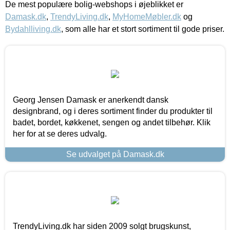
De mest populære bolig-webshops i øjeblikket er
Damask.dk
,
TrendyLiving.dk
,
MyHomeMøbler.dk
og
Bydahlliving.dk
, som alle har et stort sortiment til gode priser.
Georg Jensen Damask er anerkendt dansk
designbrand, og i deres sortiment finder du produkter til
badet, bordet, køkkenet, sengen og andet tilbehør. Klik
her for at se deres udvalg.
Se udvalget på Damask.dk
TrendyLiving.dk har siden 2009 solgt brugskunst,