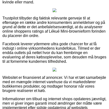
kvinde eller mand.
Trustpilot tilbyder dig faktisk relevante genveje til at
eftersøge en række andre konsumenters anmeldelser og på
grund af dette er det anbefalelsesværdigt, at du analyserer
online shoppens ratings af Lékué Mini-brownieform forinden
du placerer din ordre.
Facebook leverer ydermere ultra gode chancer for at få
indsigt i online virksomhedens kundefokus. Tilmed er der
endda outlets på nettet hvor du kan frembringe en
evaluering af deres købsoplevelse, som desuden må bruges
til at fornemme kundernes tilfredshed.
Websitet er finansieret af annoncer. Vi har et tæt samarbejde
med en mængde internet varehuse da vi markedsfører
butikkernes produkter, og modtager honorar når vores
brugere realiserer et køb.
Informationer om tilbud og internet shops opdateres jævnligt,
men vi giver ingen garanti imod ændringer der måtte være
implementeret efter sidste opdatering af websitets