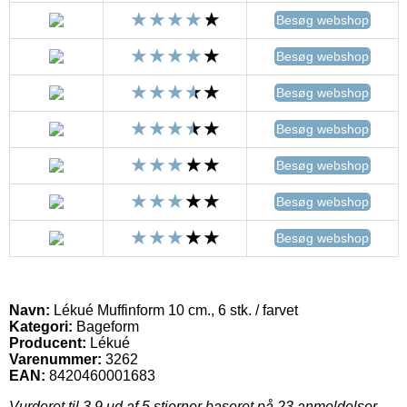
Besøg webshop
Besøg webshop
Besøg webshop
Besøg webshop
Besøg webshop
Besøg webshop
Besøg webshop
Navn:
Lékué Muffinform 10 cm., 6 stk. / farvet
Kategori:
Bageform
Producent:
Lékué
Varenummer:
3262
EAN:
8420460001683
Vurderet til
3.9
ud af 5 stjerner baseret på
23
anmeldelser