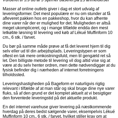
Masser af online outlets giver i dag et stort udvalg af
leveringsformer. Det mest populære er nu om stunder at få
afleveret pakken hos en pakkeshop, hvor du kan afhente
dine varer når der er mulighed for det. Muligheden er altså
meget ukompliceret, og i mange tilfælde endda den mest
letkøbte løsning til levering ved køb af Lékué Muffinform 10
cm., 6 stk. / farvet.
Du bør på samme måde prøve at få det leveret hjem til dig
selv eller ud til din arbejdsplads. Leveringstypen er som
oftest en tak mere omkostningsfuld, men til gengæld ret så
let. Den billigste metode til levering vil dog altid vise sig at
være at du selv henter ordren, men dette nødvendiggør at du
fysisk befinder dig i nærheden af internet forretningens
tilholdssted.
Leveringshastigheden på Bageform er naturligvis rigtig
relevant i tilfælde af at man står og skal bruge dine nye varer
fluks, så af den grund er det komplet aktuelt at vi besigtiger
den forventede leveringstid på det aktuelle produkt.
En del internet varehuse giver levering på næstkommende
hverdag på deres bedst sælgende varer, eksempelvis Lékué
Muffinform 10 cm., 6 stk. / farvet, hvilket stiller krav om at