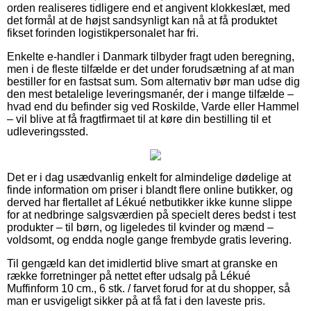
orden realiseres tidligere end et angivent klokkeslæt, med
det formål at de højst sandsynligt kan nå at få produktet
fikset forinden logistikpersonalet har fri.
Enkelte e-handler i Danmark tilbyder fragt uden beregning,
men i de fleste tilfælde er det under forudsætning af at man
bestiller for en fastsat sum. Som alternativ bør man udse dig
den mest betalelige leveringsmanér, der i mange tilfælde –
hvad end du befinder sig ved Roskilde, Varde eller Hammel
– vil blive at få fragtfirmaet til at køre din bestilling til et
udleveringssted.
Det er i dag usædvanlig enkelt for almindelige dødelige at
finde information om priser i blandt flere online butikker, og
derved har flertallet af Lékué netbutikker ikke kunne slippe
for at nedbringe salgsværdien på specielt deres bedst i test
produkter – til børn, og ligeledes til kvinder og mænd –
voldsomt, og endda nogle gange frembyde gratis levering.
Til gengæld kan det imidlertid blive smart at granske en
række forretninger på nettet efter udsalg på Lékué
Muffinform 10 cm., 6 stk. / farvet forud for at du shopper, så
man er usvigeligt sikker på at få fat i den laveste pris.