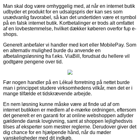
Man skal dog være omhyggelig med, at når en internet butik
udbyder et produkt for en udsalgspris der kan ses som
usædvanlig favorabel, så kan det undertiden være et symbol
på en falsk internet butik. Kortbetalinger er trods alt omfattet
af en lovbestemmelse, hvilket dækker køberen overfor fup e-
shops.
Generelt anbefaler vi handler med kort eller MobilePay. Som
en alternativ mulighed burde du anvende en
afbetalingsløsning fra f.eks. ViaBill, forudsat du hellere vil
godtgøre pengene over tid.
Før nogen handler på en Lékué forretning på nettet burde
man i princippet studere virksomhedens vilkår, men det er i
mange tilfælde et tidskrævende arbejde.
En nem løsning kunne måske være at finde ud af om
internet butikken er medlem af e-mærke ordningen, eftersom
det generelt er en garanti for at online webshoppen adlyder
gældende dansk lovgivning, samt at shoppen lejlighedsvis
tilses af eksperter som mestrer reglerne. Derudover giver det
dig chance for en hjælpende hånd, når du møder
vanskeligheder med dit indkøb.