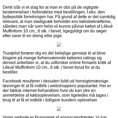
Dertil slår vi et slag for at man er obs på de vigtigste
bestemmelser i forbindelse med bestillingen, f.eks. den
byttepolitik forretningen har. På grund af dette er det samtidig
relevant, at man stadigvæk beholder ens købsbekræftelse,
således man når som helst vil kunne påvise købet af Lékué
Muffinform 10 cm., 6 stk. / farvet, ligegyldigt om du søger
efter varer til en dreng eller pige.
Trustpilot forærer dig en del belejlige genveje til at blive
klogere på mange forhenværende køberes ratings og
derved anbefaler vi, at du udforsker online firmaets kritik af
Lékué Muffinform 10 cm., 6 stk. / farvet forud for at du
bestiller.
Facebook resulterer i desuden fuldt ud hensigtsmæssige
løsninger til at få indblik i webshoppens popularitet. Her er
der faktisk internet forhandlere hvor du kan ytre en
anmeldelse af købsoplevelsen, som ligeledes må tages i
brug til at få et indblik i tidligere kunders oplevelser.
Vores website er finansieret af annonceindtægter. Vi har