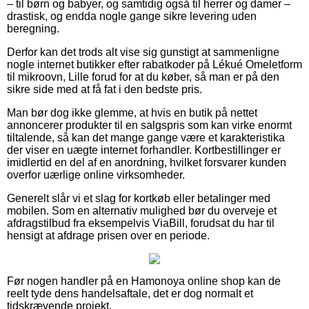
– til børn og babyer, og samtidig også til herrer og damer –
drastisk, og endda nogle gange sikre levering uden
beregning.
Derfor kan det trods alt vise sig gunstigt at sammenligne
nogle internet butikker efter rabatkoder på Lékué Omeletform
til mikroovn, Lille forud for at du køber, så man er på den
sikre side med at få fat i den bedste pris.
Man bør dog ikke glemme, at hvis en butik på nettet
annoncerer produkter til en salgspris som kan virke enormt
tiltalende, så kan det mange gange være et karakteristika
der viser en uægte internet forhandler. Kortbestillinger er
imidlertid en del af en anordning, hvilket forsvarer kunden
overfor uærlige online virksomheder.
Generelt slår vi et slag for kortkøb eller betalinger med
mobilen. Som en alternativ mulighed bør du overveje et
afdragstilbud fra eksempelvis ViaBill, forudsat du har til
hensigt at afdrage prisen over en periode.
Før nogen handler på en Hamonoya online shop kan de
reelt tyde dens handelsaftale, det er dog normalt et
tidskrævende projekt.