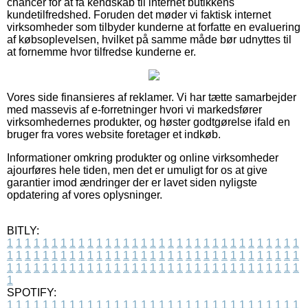
chancer for at få kendskab til internet butikkens
kundetilfredshed. Foruden det møder vi faktisk internet
virksomheder som tilbyder kunderne at forfatte en evaluering
af købsoplevelsen, hvilket på samme måde bør udnyttes til
at fornemme hvor tilfredse kunderne er.
Vores side finansieres af reklamer. Vi har tætte samarbejder
med massevis af e-forretninger hvori vi markedsfører
virksomhedernes produkter, og høster godtgørelse ifald en
bruger fra vores website foretager et indkøb.
Informationer omkring produkter og online virksomheder
ajourføres hele tiden, men det er umuligt for os at give
garantier imod ændringer der er lavet siden nyligste
opdatering af vores oplysninger.
BITLY:
1
1
1
1
1
1
1
1
1
1
1
1
1
1
1
1
1
1
1
1
1
1
1
1
1
1
1
1
1
1
1
1
1
1
1
1
1
1
1
1
1
1
1
1
1
1
1
1
1
1
1
1
1
1
1
1
1
1
1
1
1
1
1
1
1
1
1
1
1
1
1
1
1
1
1
1
1
1
1
1
1
1
1
1
1
1
1
1
1
1
1
1
1
1
1
1
1
1
1
1
SPOTIFY:
1
1
1
1
1
1
1
1
1
1
1
1
1
1
1
1
1
1
1
1
1
1
1
1
1
1
1
1
1
1
1
1
1