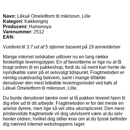
Navn:
Lékué Omeletform til mikroovn, Lille
Kategori:
Køkkengrej
Producent:
Hamonoya
Varenummer:
2512
EAN:
Vurderet til
3.7
ud af 5 stjerner baseret på
19
anmeldelser
Mange internet selskaber udlover nu en lang række
forskellige leveringstyper. En af favoritterne er lige nu at få
bragt ordren til en pakkeshop, fordi du så nemt kan hente de
nyindkøbte varer på et selvvalgt tidspunkt. Fragtmetoden er
nemlig usædvanlig bekvem, samt i mange tilfælde
derudover den mest letkøbte leveringsmodel ved køb af
Lékué Omeletform til mikroovn, Lille.
Du burde derudover tænke over at få pakken leveret hjem til
dig eller ud til dit arbejde. Fragtmetoden er for det meste en
anelse dyrere, men lige så vel ultra ukompliceret. Den mest
prisbevidste fragtmetode vil dog utvivlsomt være at du selv
henter ordren, hvilket dog stiller krav om at du fysisk befinder
dig nærved internet webshoppens lager.