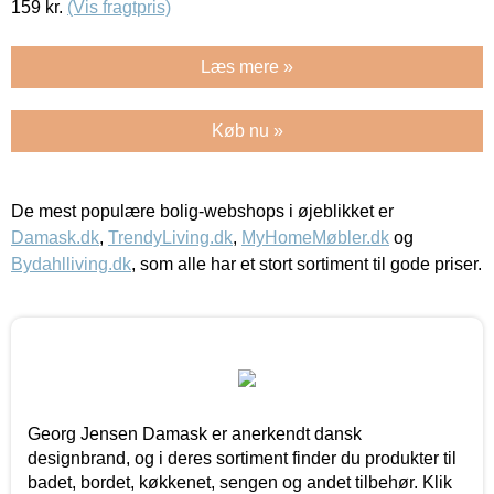
159
kr.
(Vis fragtpris)
Læs mere »
Køb nu »
De mest populære bolig-webshops i øjeblikket er
Damask.dk
,
TrendyLiving.dk
,
MyHomeMøbler.dk
og
Bydahlliving.dk
, som alle har et stort sortiment til gode priser.
Georg Jensen Damask er anerkendt dansk
designbrand, og i deres sortiment finder du produkter til
badet, bordet, køkkenet, sengen og andet tilbehør. Klik