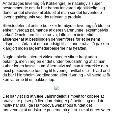
Antal dages levering på Køkkengrej er naturligvis super
bestemmende om du har behov for varen øjeblikkeligt, og
derfor er det utvivlsomt aktuelt at man ser det forventede
leveringstidspunkt ved det relevante produkt.
Størstedelen af online butikker frembyder levering på blot en
enkelt hverdag på mange af deres varenumre, eksempelvis
Lékué Omeletform til mikroovn, Lille, som imidlertid
afhænger af at bestillingen gennemføres før et bestemt
tidspunkt, sådan at de har udsigt til at kunne nå at få pakken
klargjort inden lagermedarbejderne har fyraften.
Nogle enkelte internet virksomheder sikrer fragt uden
betaling, men i reglen er det under forudsætning af at man
køber for en fastsat sum. Alternativt må man foretrække den
mest prisbevidste løsning til levering, hvilket ofte – hvad end
du bor i Hørsholm, Vordingborg eller Hørning – vil være at få
kørt varerne til en pakkeshop.
Det har vist sig at være ualmindeligt simpelt for købere at
analysere priser på flere forretninger på nettet, og med det
motiv har utallige Hamonoya webshops fundet det
nødvendigt at nedskære priserne på en række af deres varer