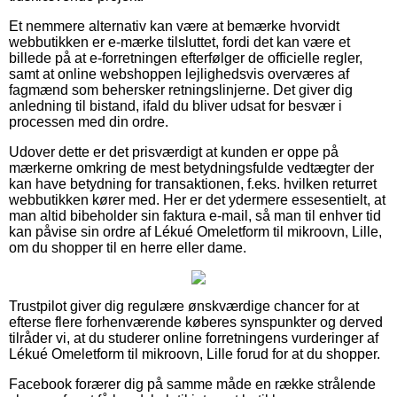
Et nemmere alternativ kan være at bemærke hvorvidt
webbutikken er e-mærke tilsluttet, fordi det kan være et
billede på at e-forretningen efterfølger de officielle regler,
samt at online webshoppen lejlighedsvis overværes af
fagmænd som behersker retningslinjerne. Det giver dig
anledning til bistand, ifald du bliver udsat for besvær i
processen med din ordre.
Udover dette er det prisværdigt at kunden er oppe på
mærkerne omkring de mest betydningsfulde vedtægter der
kan have betydning for transaktionen, f.eks. hvilken returret
webbutikken kører med. Her er det ydermere essesentielt, at
man altid bibeholder sin faktura e-mail, så man til enhver tid
kan påvise sin ordre af Lékué Omeletform til mikroovn, Lille,
om du shopper til en herre eller dame.
Trustpilot giver dig regulære ønskværdige chancer for at
efterse flere forhenværende køberes synspunkter og derved
tilråder vi, at du studerer online forretningens vurderinger af
Lékué Omeletform til mikroovn, Lille forud for at du shopper.
Facebook forærer dig på samme måde en række strålende