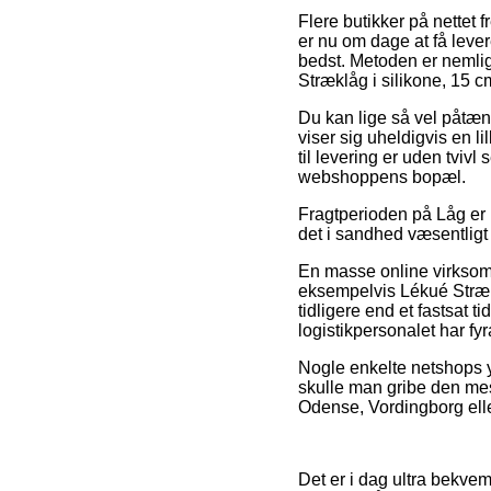
Flere butikker på nettet 
er nu om dage at få lever
bedst. Metoden er nemlig 
Stræklåg i silikone, 15 c
Du kan lige så vel påtænk
viser sig uheldigvis en l
til levering er uden tviv
webshoppens bopæl.
Fragtperioden på Låg er ul
det i sandhed væsentligt
En masse online virksom
eksempelvis Lékué Strækl
tidligere end et fastsat t
logistikpersonalet har fyr
Nogle enkelte netshops yde
skulle man gribe den mest
Odense, Vordingborg eller
Det er i dag ultra bekvemt