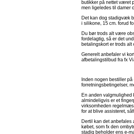
butikker på nettet været 
men ligeledes til damer o
Det kan dog stadigvæk bli
i silikone, 15 cm. forud f
Du bør trods alt være obs 
fordelagtig, så er det un
betalingskort er trods al
Generelt anbefaler vi ko
afbetalingstilbud fra fx V
Inden nogen bestiller på
forretningsbetingelser,
En anden valgmulighed k
almindeligvis er et finge
virksomheden regelmæssig
for at blive assisteret, så
Dertil kan det anbefales
købet, som fx den ombytni
stadig beholder ens e-mai