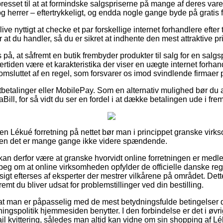
presset til at at formindske salgspriserne på mange af deres varer
g herrer – eftertrykkeligt, og endda nogle gange byde på gratis f
ve nyttigt at checke et par forskellige internet forhandlere efte
or at du handler, så du er sikret at indhente den mest attraktive pri
på, at såfremt en butik frembyder produkter til salg for en salgsp
dertiden være et karakteristika der viser en uægte internet forha
t omsluttet af en regel, som forsvarer os imod svindlende firmaer p
rtbetalinger eller MobilePay. Som en alternativ mulighed bør du
iaBill, for så vidt du ser en fordel i at dække betalingen ude i fre
 en Lékué forretning på nettet bør man i princippet granske vir
 men det er mange gange ikke videre spændende.
an derfor være at granske hvorvidt online forretningen er med
rpeg om at online virksomheden opfylder de officielle danske regl
t efterses af eksperter der mestrer vilkårene på området. Det
fremt du bliver udsat for problemstillinger ved din bestilling.
 at man er påpasselig med de mest betydningsfulde betingelser d
ngspolitik hjemmesiden benytter. I den forbindelse er det i øvri
l kvittering, således man altid kan vidne om sin shopping af Lé