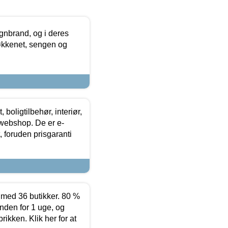
nbrand, og i deres
køkkenet, sengen og
boligtilbehør, interiør,
 webshop. De er e-
 foruden prisgaranti
ed 36 butikker. 80 %
nden for 1 uge, og
ikken. Klik her for at