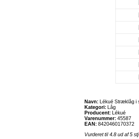
Navn:
Lékué Stræklåg i s
Kategori:
Låg
Producent:
Lékué
Varenummer:
45587
EAN:
8420460170372
Vurderet til
4.8
ud af 5 st