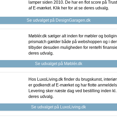
lamper siden 2010. De har en flot score på Trustpi
af E-mærket. Klik her for at se deres udvalg.
Se udvalget på DesignGaragen.dk
Møblér.dk sælger alt inden for møbler og boligi
prismatch gælder både på webshoppen og i dere
tilbyder desuden muligheden for rentefri finansier
deres udvalg.
Se udvalget på Møblér.dk
Hos LuxoLiving.dk finder du brugskunst, interiør
er godkendt af E-mærket og har flotte anmeldelse
Levering sker næste dag ved bestilling inden kl. 1
deres udvalg.
Se udvalget på LuxoLiving.dk