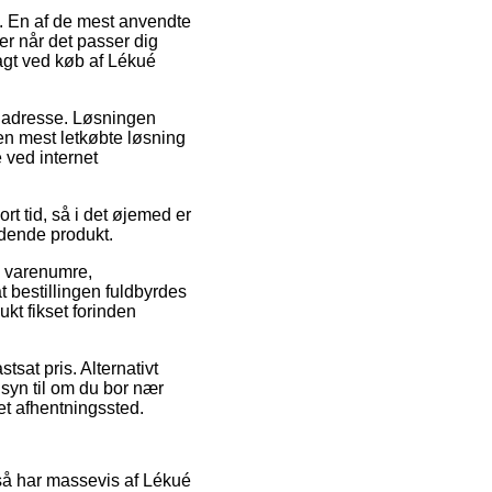
ng. En af de mest anvendte
er når det passer dig
ragt ved køb af Lékué
es adresse. Løsningen
Den mest letkøbte løsning
e ved internet
rt tid, så i det øjemed er
ldende produkt.
e varenumre,
 bestillingen fuldbyrdes
ukt fikset forinden
tsat pris. Alternativt
nsyn til om du bor nær
 et afhentningssted.
g så har massevis af Lékué