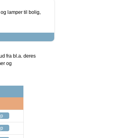
g lamper til bolig,
 fra bl.a. deres
mer og
op
op