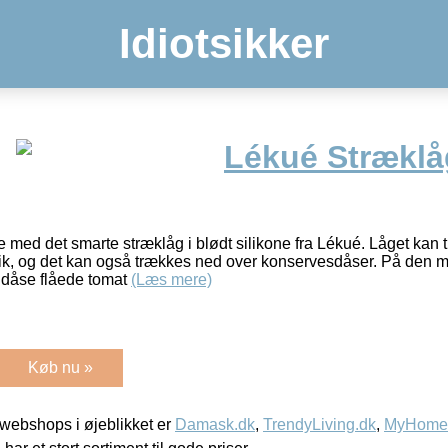
Idiotsikker
Lékué Stræklåg
e med det smarte stræklåg i blødt silikone fra Lékué. Låget kan
tik, og det kan også trækkes ned over konservesdåser. På den m
v dåse flåede tomat
(Læs mere)
Køb nu »
webshops i øjeblikket er
Damask.dk
,
TrendyLiving.dk
,
MyHomeM