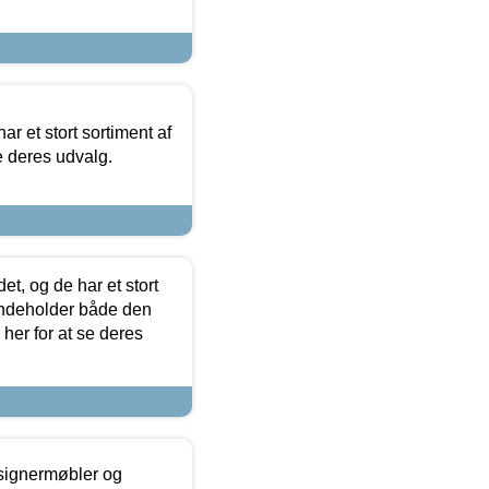
ar et stort sortiment af
e deres udvalg.
t, og de har et stort
 indeholder både den
 her for at se deres
esignermøbler og