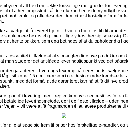
frembyder til alt held en række forskellige muligheder for leveri
et til et afhentningssted, så du selv kan hente de nyindkøbte var
ret problemfri, og ofte desuden den mindst kostelige form for f
m..
e at vælge at få leveret hjem til hvor du bor eller til dit arbejd
ille smule mere bekostelig, men tillige yderst hensigtsmæssig. 
l selv at hente pakken, som dog betinges af at du opholder dig lig
tra essentiel i tilfælde af at vi mangler dine nye produkter om ko
 at man studerer det anslåede leveringstidspunkt ved det pågæ
heder garanterer 1 hverdags levering på deres bedst sælgend
åg i silikone, 15 cm., men som ikke desto mindre forudsætter at
idspunkt, med det formål at de garanteret kan nå at få dit nye prod
aften.
r portofri levering, men i reglen kun hvis der bestilles for en fas
 betalelige leveringsmetode, der i de fleste tilfælde – uden he
 Vejen – vil være at få fragtmanden til at levere produkterne til
 for alle at søge sig frem til priser hos forskellige e-handler, o