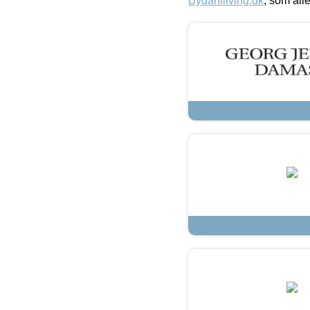
Bydahlliving.dk
, som alle