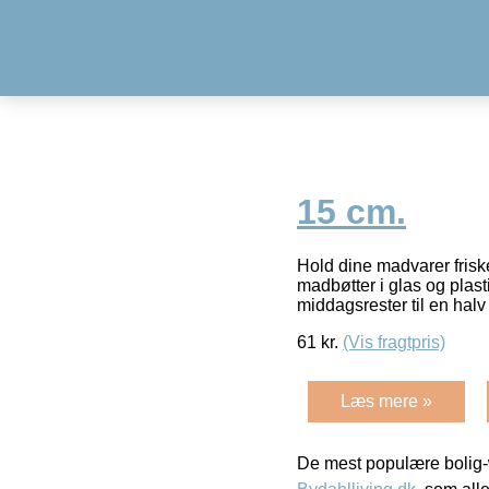
15 cm.
Hold dine madvarer frisk
madbøtter i glas og plas
middagsrester til en hal
61
kr.
(Vis fragtpris)
Læs mere »
De mest populære bolig-