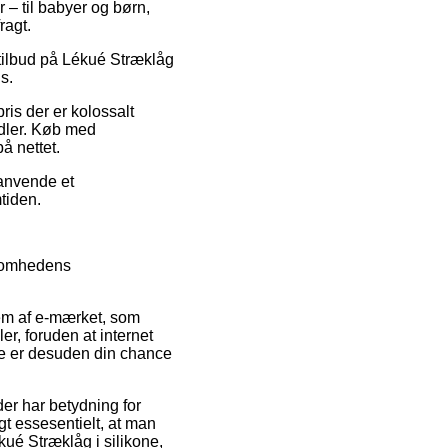
 – til babyer og børn,
ragt.
r tilbud på Lékué Stræklåg
s.
ris der er kolossalt
ndler. Køb med
å nettet.
 anvende et
mtiden.
ksomhedens
lem af e-mærket, som
er, foruden at internet
te er desuden din chance
er har betydning for
gt essesentielt, at man
kué Stræklåg i silikone,