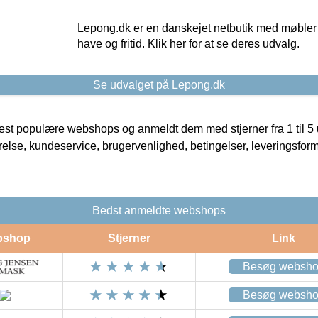
Lepong.dk er en danskejet netbutik med møbler o
have og fritid. Klik her for at se deres udvalg.
Se udvalget på Lepong.dk
t populære webshops og anmeldt dem med stjerner fra 1 til 5 ud
rrelse, kundeservice, brugervenlighed, betingelser, leveringsfor
Bedst anmeldte webshops
bshop
Stjerner
Link
Besøg websh
Besøg websh