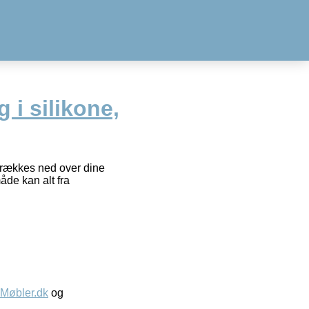
 i silikone,
 trækkes ned over dine
åde kan alt fra
øbler.dk
og