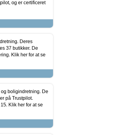
lot, og er certificeret
ndretning. Deres
s 37 butikker. De
ing. Klik her for at se
 og boligindretning. De
r på Trustpilot.
5. Klik her for at se