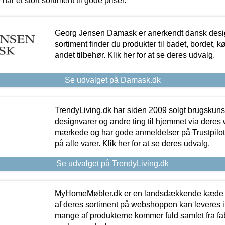
 har et stort sortiment til gode priser.
Georg Jensen Damask er anerkendt dansk desig
sortiment finder du produkter til badet, bordet, 
andet tilbehør. Klik her for at se deres udvalg.
Se udvalget på Damask.dk
TrendyLiving.dk har siden 2009 solgt brugskunst, 
designvarer og andre ting til hjemmet via deres
mærkede og har gode anmeldelser på Trustpilot,
på alle varer. Klik her for at se deres udvalg.
Se udvalget på TrendyLiving.dk
MyHomeMøbler.dk er en landsdækkende kæde m
af deres sortiment på webshoppen kan leveres i
mange af produkterne kommer fuld samlet fra fabr