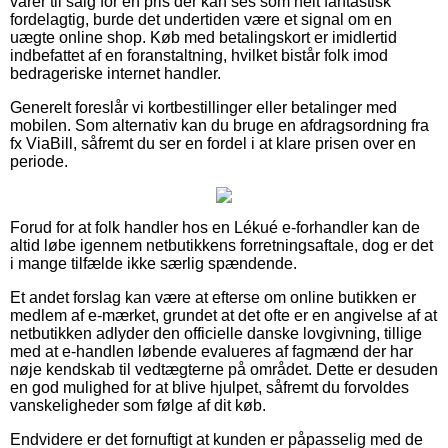
varer til salg for en pris der kan ses som helt fantastisk
fordelagtig, burde det undertiden være et signal om en
uægte online shop. Køb med betalingskort er imidlertid
indbefattet af en foranstaltning, hvilket bistår folk imod
bedrageriske internet handler.
Generelt foreslår vi kortbestillinger eller betalinger med
mobilen. Som alternativ kan du bruge en afdragsordning fra
fx ViaBill, såfremt du ser en fordel i at klare prisen over en
periode.
Forud for at folk handler hos en Lékué e-forhandler kan de
altid løbe igennem netbutikkens forretningsaftale, dog er det
i mange tilfælde ikke særlig spændende.
Et andet forslag kan være at efterse om online butikken er
medlem af e-mærket, grundet at det ofte er en angivelse af at
netbutikken adlyder den officielle danske lovgivning, tillige
med at e-handlen løbende evalueres af fagmænd der har
nøje kendskab til vedtægterne på området. Dette er desuden
en god mulighed for at blive hjulpet, såfremt du forvoldes
vanskeligheder som følge af dit køb.
Endvidere er det fornuftigt at kunden er påpasselig med de