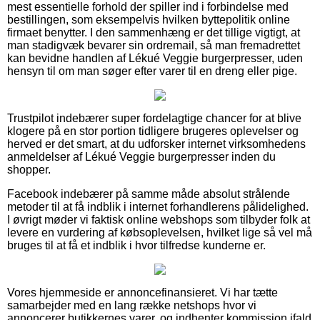
mest essentielle forhold der spiller ind i forbindelse med
bestillingen, som eksempelvis hvilken byttepolitik online
firmaet benytter. I den sammenhæng er det tillige vigtigt, at
man stadigvæk bevarer sin ordremail, så man fremadrettet
kan bevidne handlen af Lékué Veggie burgerpresser, uden
hensyn til om man søger efter varer til en dreng eller pige.
Trustpilot indebærer super fordelagtige chancer for at blive
klogere på en stor portion tidligere brugeres oplevelser og
herved er det smart, at du udforsker internet virksomhedens
anmeldelser af Lékué Veggie burgerpresser inden du
shopper.
Facebook indebærer på samme måde absolut strålende
metoder til at få indblik i internet forhandlerens pålidelighed.
I øvrigt møder vi faktisk online webshops som tilbyder folk at
levere en vurdering af købsoplevelsen, hvilket lige så vel må
bruges til at få et indblik i hvor tilfredse kunderne er.
Vores hjemmeside er annoncefinansieret. Vi har tætte
samarbejder med en lang række netshops hvor vi
annoncerer butikkernes varer, og indhenter kommission ifald