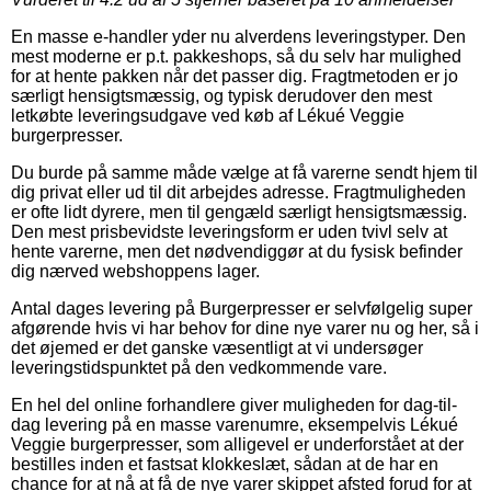
En masse e-handler yder nu alverdens leveringstyper. Den
mest moderne er p.t. pakkeshops, så du selv har mulighed
for at hente pakken når det passer dig. Fragtmetoden er jo
særligt hensigtsmæssig, og typisk derudover den mest
letkøbte leveringsudgave ved køb af Lékué Veggie
burgerpresser.
Du burde på samme måde vælge at få varerne sendt hjem til
dig privat eller ud til dit arbejdes adresse. Fragtmuligheden
er ofte lidt dyrere, men til gengæld særligt hensigtsmæssig.
Den mest prisbevidste leveringsform er uden tvivl selv at
hente varerne, men det nødvendiggør at du fysisk befinder
dig nærved webshoppens lager.
Antal dages levering på Burgerpresser er selvfølgelig super
afgørende hvis vi har behov for dine nye varer nu og her, så i
det øjemed er det ganske væsentligt at vi undersøger
leveringstidspunktet på den vedkommende vare.
En hel del online forhandlere giver muligheden for dag-til-
dag levering på en masse varenumre, eksempelvis Lékué
Veggie burgerpresser, som alligevel er underforstået at der
bestilles inden et fastsat klokkeslæt, sådan at de har en
chance for at nå at få de nye varer skippet afsted forud for at