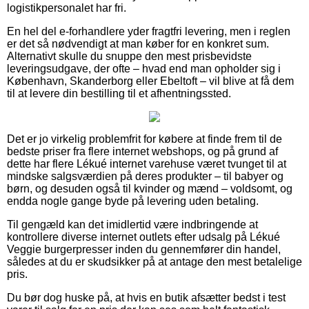
logistikpersonalet har fri.
En hel del e-forhandlere yder fragtfri levering, men i reglen
er det så nødvendigt at man køber for en konkret sum.
Alternativt skulle du snuppe den mest prisbevidste
leveringsudgave, der ofte – hvad end man opholder sig i
København, Skanderborg eller Ebeltoft – vil blive at få dem
til at levere din bestilling til et afhentningssted.
Det er jo virkelig problemfrit for købere at finde frem til de
bedste priser fra flere internet webshops, og på grund af
dette har flere Lékué internet varehuse været tvunget til at
mindske salgsværdien på deres produkter – til babyer og
børn, og desuden også til kvinder og mænd – voldsomt, og
endda nogle gange byde på levering uden betaling.
Til gengæld kan det imidlertid være indbringende at
kontrollere diverse internet outlets efter udsalg på Lékué
Veggie burgerpresser inden du gennemfører din handel,
således at du er skudsikker på at antage den mest betalelige
pris.
Du bør dog huske på, at hvis en butik afsætter bedst i test