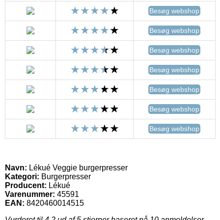
Besøg webshop
Besøg webshop
Besøg webshop
Besøg webshop
Besøg webshop
Besøg webshop
Besøg webshop
Navn:
Lékué Veggie burgerpresser
Kategori:
Burgerpresser
Producent:
Lékué
Varenummer:
45591
EAN:
8420460014515
Vurderet til
4.2
ud af 5 stjerner baseret på
10
anmeldelser