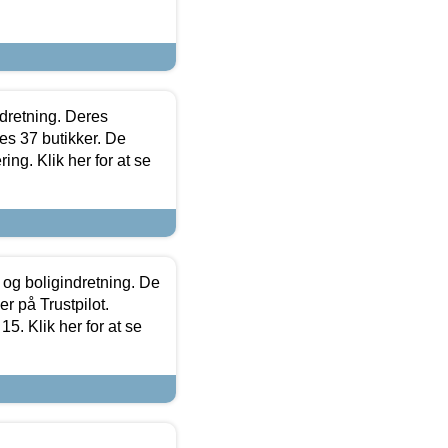
ndretning. Deres
s 37 butikker. De
ing. Klik her for at se
 og boligindretning. De
r på Trustpilot.
5. Klik her for at se