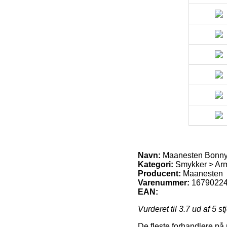
Navn:
Maanesten Bonny
Kategori:
Smykker > Ar
Producent:
Maanesten
Varenummer:
1679022
EAN:
Vurderet til
3.7
ud af 5 st
De fleste forhandlere på 