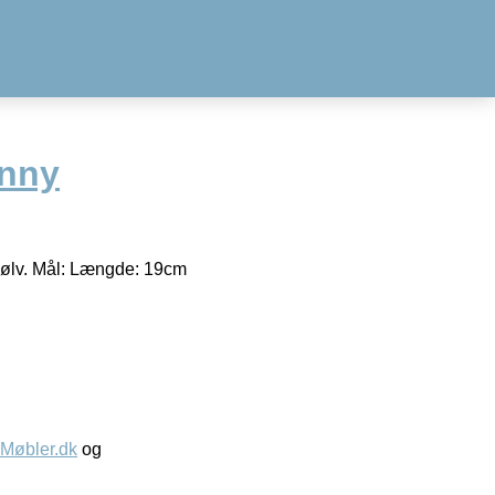
nny
sølv. Mål: Længde: 19cm
øbler.dk
og