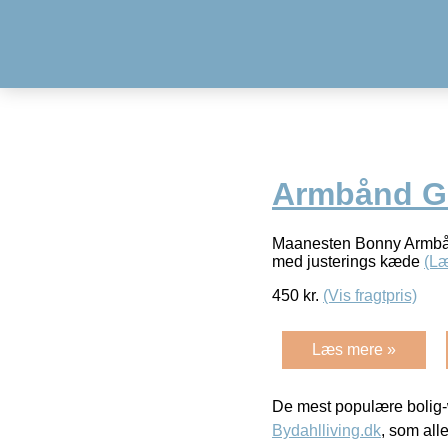
Armbånd G
Maanesten Bonny Armbånd
med justerings kæde
(L
450
kr.
(Vis fragtpris)
Læs mere »
De mest populære bolig-
Bydahlliving.dk
, som alle