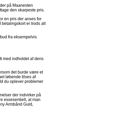
tkoder på Maanesten
tage den skarpeste pris.
or en pris der anses for
betalingskort er trods alt
ilbud fra eksempelvis
dt med indholdet af dens
tersom det burde være et
aet løbende tilses af
fald du oplever problemer
elser der indvirker på
e essesentielt, at man
onny Armbånd Guld,