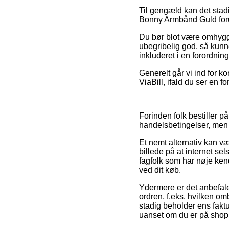
Til gengæld kan det stadi
Bonny Armbånd Guld forud
Du bør blot være omhyggel
ubegribelig god, så kunne
inkluderet i en forordning
Generelt går vi ind for k
ViaBill, ifald du ser en f
Forinden folk bestiller 
handelsbetingelser, men d
Et nemt alternativ kan v
billede på at internet se
fagfolk som har nøje kend
ved dit køb.
Ydermere er det anbefal
ordren, f.eks. hvilken o
stadig beholder ens fakt
uanset om du er på shopp