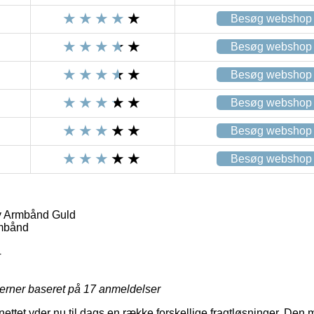
Besøg webshop
Besøg webshop
Besøg webshop
Besøg webshop
Besøg webshop
Besøg webshop
 Armbånd Guld
mbånd
4
jerner baseret på
17
anmeldelser
nettet yder nu til dags en række forskellige fragtløsninger. Den 