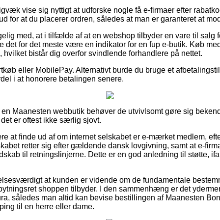
gvæk vise sig nyttigt at udforske nogle få e-firmaer efter raba
 for at du placerer ordren, således at man er garanteret at mod
ig med, at i tilfælde af at en webshop tilbyder en vare til salg f
 det for det meste være en indikator for en fup e-butik. Køb med 
, hvilket bistår dig overfor svindlende forhandlere på nettet.
ortkøb eller MobilePay. Alternativt burde du bruge et afbetalingst
ordel i at honorere betalingen senere.
på en Maanesten webbutik behøver de utvivlsomt gøre sig beken
et er oftest ikke særlig sjovt.
ære at finde ud af om internet selskabet er e-mærket medlem, ef
lskabet retter sig efter gældende dansk lovgivning, samt at e-firm
skab til retningslinjerne. Dette er en god anledning til støtte, i
elsesværdigt at kunden er vidende om de fundamentale bestemm
mbytningsret shoppen tilbyder. I den sammenhæng er det ydermer
ura, således man altid kan bevise bestillingen af Maanesten B
ing til en herre eller dame.