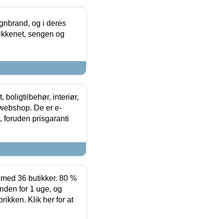
nbrand, og i deres
køkkenet, sengen og
boligtilbehør, interiør,
 webshop. De er e-
 foruden prisgaranti
ed 36 butikker. 80 %
nden for 1 uge, og
ikken. Klik her for at