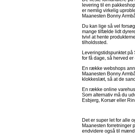
levering til en pakkesho
er nemlig virkelig uprob
Maanesten Bonny Armbå
Du kan lige så vel forsøge 
mange tilfælde lidt dyre
tvivl at hente produktern
tilholdssted.
Leveringstidspunktet på 
for få dage, så herved er
En række webshops annon
Maanesten Bonny Armbånd
klokkeslæt, så at de san
En række online varehuse
Som alternativ må du udv
Esbjerg, Korsør eller Ring
Det er super let for alle 
Maanesten forretninger på
endvidere også til mænd 