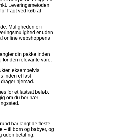
punkt. Leveringsmetoden
or fragt ved køb af
bejde. Muligheden er i
leveringsmulighed er uden
nd af online webshoppens
mangler din pakke inden
g for den relevante vare.
ukter, eksempelvis
 inden et fast
e drager hjemad.
s for et fastsat beløb.
gig om du bor nær
ningssted.
grund har langt de fleste
e – til børn og babyer, og
g uden betaling.