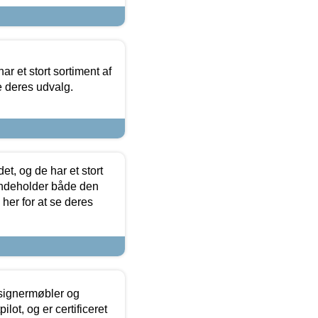
ar et stort sortiment af
e deres udvalg.
t, og de har et stort
 indeholder både den
 her for at se deres
esignermøbler og
lot, og er certificeret