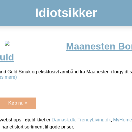
Idiotsikker
Maanesten Bo
uld
 Guld Smuk og eksklusivt armbånd fra Maanesten i forgyldt 
æs mere)
Køb nu »
webshops i øjeblikket er
Damask.dk
,
TrendyLiving.dk
,
MyHomeM
 har et stort sortiment til gode priser.