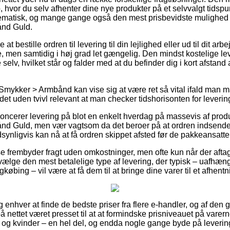
p, hvor du selv afhenter dine nye produkter på et selvvalgt tids
lematisk, og mange gange også den mest prisbevidste mulighed f
nd Guld.
at bestille ordren til levering til din lejlighed eller ud til dit ar
re, men samtidig i høj grad let gængelig. Den mindst kostelige 
e selv, hvilket står og falder med at du befinder dig i kort afsta
Smykker > Armbånd kan vise sig at være ret så vital ifald man 
 det uden tvivl relevant at man checker tidshorisonten for leverin
cerer levering på blot en enkelt hverdag på massevis af prod
 Guld, men vær vagtsom da det beroer på at ordren indsendes
dsynligvis kan nå at få ordren skippet afsted før de pakkeansatt
 frembyder fragt uden omkostninger, men ofte kun når der aftage
ælge den mest betalelige type af levering, der typisk – uafhæn
købing – vil være at få dem til at bringe dine varer til et afhent
og enhver at finde de bedste priser fra flere e-handler, og af den 
 nettet været presset til at at formindske prisniveauet på varern
og kvinder – en hel del, og endda nogle gange byde på leverin