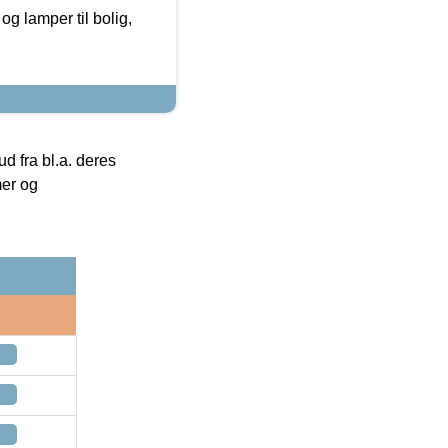
g lamper til bolig,
 fra bl.a. deres
mer og