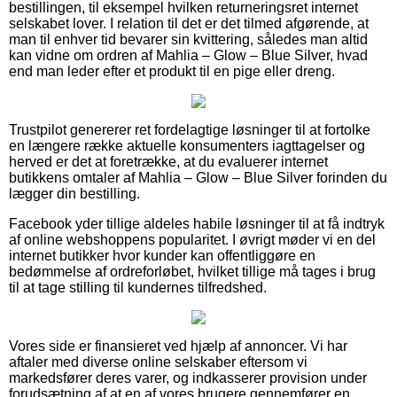
bestillingen, til eksempel hvilken returneringsret internet
selskabet lover. I relation til det er det tilmed afgørende, at
man til enhver tid bevarer sin kvittering, således man altid
kan vidne om ordren af Mahlia – Glow – Blue Silver, hvad
end man leder efter et produkt til en pige eller dreng.
Trustpilot genererer ret fordelagtige løsninger til at fortolke
en længere række aktuelle konsumenters iagttagelser og
herved er det at foretrække, at du evaluerer internet
butikkens omtaler af Mahlia – Glow – Blue Silver forinden du
lægger din bestilling.
Facebook yder tillige aldeles habile løsninger til at få indtryk
af online webshoppens popularitet. I øvrigt møder vi en del
internet butikker hvor kunder kan offentliggøre en
bedømmelse af ordreforløbet, hvilket tillige må tages i brug
til at tage stilling til kundernes tilfredshed.
Vores side er finansieret ved hjælp af annoncer. Vi har
aftaler med diverse online selskaber eftersom vi
markedsfører deres varer, og indkasserer provision under
forudsætning af at en af vores brugere gennemfører en