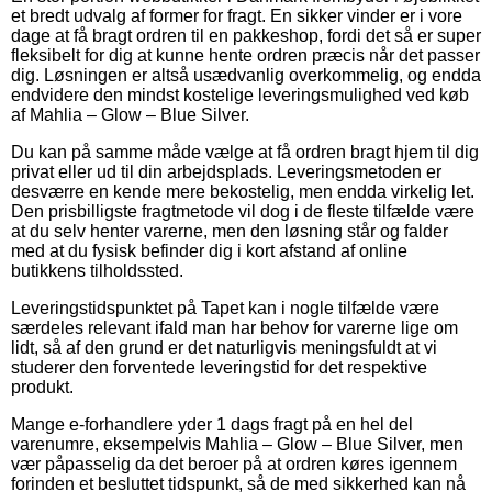
et bredt udvalg af former for fragt. En sikker vinder er i vore
dage at få bragt ordren til en pakkeshop, fordi det så er super
fleksibelt for dig at kunne hente ordren præcis når det passer
dig. Løsningen er altså usædvanlig overkommelig, og endda
endvidere den mindst kostelige leveringsmulighed ved køb
af Mahlia – Glow – Blue Silver.
Du kan på samme måde vælge at få ordren bragt hjem til dig
privat eller ud til din arbejdsplads. Leveringsmetoden er
desværre en kende mere bekostelig, men endda virkelig let.
Den prisbilligste fragtmetode vil dog i de fleste tilfælde være
at du selv henter varerne, men den løsning står og falder
med at du fysisk befinder dig i kort afstand af online
butikkens tilholdssted.
Leveringstidspunktet på Tapet kan i nogle tilfælde være
særdeles relevant ifald man har behov for varerne lige om
lidt, så af den grund er det naturligvis meningsfuldt at vi
studerer den forventede leveringstid for det respektive
produkt.
Mange e-forhandlere yder 1 dags fragt på en hel del
varenumre, eksempelvis Mahlia – Glow – Blue Silver, men
vær påpasselig da det beroer på at ordren køres igennem
forinden et besluttet tidspunkt, så de med sikkerhed kan nå