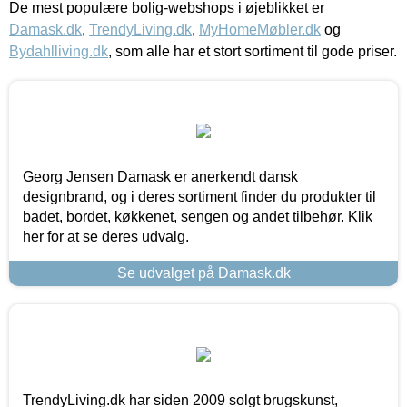
De mest populære bolig-webshops i øjeblikket er
Damask.dk
,
TrendyLiving.dk
,
MyHomeMøbler.dk
og
Bydahlliving.dk
, som alle har et stort sortiment til gode priser.
Georg Jensen Damask er anerkendt dansk
designbrand, og i deres sortiment finder du produkter til
badet, bordet, køkkenet, sengen og andet tilbehør. Klik
her for at se deres udvalg.
Se udvalget på Damask.dk
TrendyLiving.dk har siden 2009 solgt brugskunst,