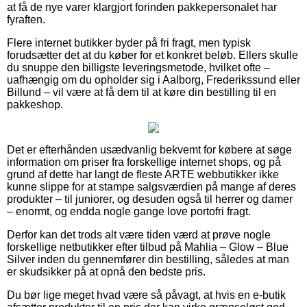
at få de nye varer klargjort forinden pakkepersonalet har
fyraften.
Flere internet butikker byder på fri fragt, men typisk
forudsætter det at du køber for et konkret beløb. Ellers skulle
du snuppe den billigste leveringsmetode, hvilket ofte –
uafhængig om du opholder sig i Aalborg, Frederikssund eller
Billund – vil være at få dem til at køre din bestilling til en
pakkeshop.
Det er efterhånden usædvanlig bekvemt for købere at søge
information om priser fra forskellige internet shops, og på
grund af dette har langt de fleste ARTE webbutikker ikke
kunne slippe for at stampe salgsværdien på mange af deres
produkter – til juniorer, og desuden også til herrer og damer
– enormt, og endda nogle gange love portofri fragt.
Derfor kan det trods alt være tiden værd at prøve nogle
forskellige netbutikker efter tilbud på Mahlia – Glow – Blue
Silver inden du gennemfører din bestilling, således at man
er skudsikker på at opnå den bedste pris.
Du bør lige meget hvad være så påvagt, at hvis en e-butik