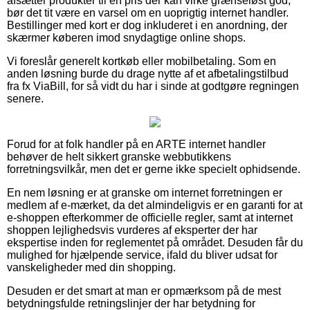
afsætter produkter til en pris der kan virke grænseløst god,
bør det tit være en varsel om en uoprigtig internet handler.
Bestillinger med kort er dog inkluderet i en anordning, der
skærmer køberen imod snydagtige online shops.
Vi foreslår generelt kortkøb eller mobilbetaling. Som en
anden løsning burde du drage nytte af et afbetalingstilbud
fra fx ViaBill, for så vidt du har i sinde at godtgøre regningen
senere.
Forud for at folk handler på en ARTE internet handler
behøver de helt sikkert granske webbutikkens
forretningsvilkår, men det er gerne ikke specielt ophidsende.
En nem løsning er at granske om internet forretningen er
medlem af e-mærket, da det almindeligvis er en garanti for at
e-shoppen efterkommer de officielle regler, samt at internet
shoppen lejlighedsvis vurderes af eksperter der har
ekspertise inden for reglementet på området. Desuden får du
mulighed for hjælpende service, ifald du bliver udsat for
vanskeligheder med din shopping.
Desuden er det smart at man er opmærksom på de mest
betydningsfulde retningslinjer der har betydning for