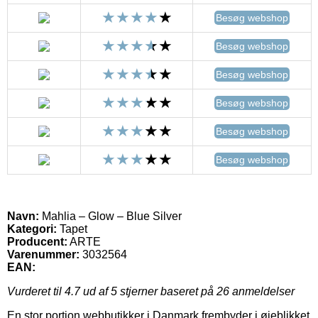
Besøg webshop
Besøg webshop
Besøg webshop
Besøg webshop
Besøg webshop
Besøg webshop
Navn:
Mahlia – Glow – Blue Silver
Kategori:
Tapet
Producent:
ARTE
Varenummer:
3032564
EAN:
Vurderet til
4.7
ud af 5 stjerner baseret på
26
anmeldelser
En stor portion webbutikker i Danmark frembyder i øjeblikket