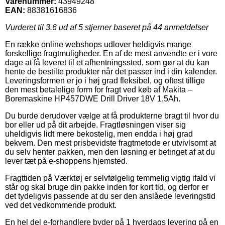
Varenummer:
43949248
EAN:
88381616836
Vurderet til
3.6
ud af 5 stjerner baseret på
44
anmeldelser
En række online webshops udlover heldigvis mange
forskellige fragtmuligheder. En af de mest anvendte er i vore
dage at få leveret til et afhentningssted, som gør at du kan
hente de bestilte produkter når det passer ind i din kalender.
Leveringsformen er jo i høj grad fleksibel, og oftest tillige
den mest betalelige form for fragt ved køb af Makita –
Boremaskine HP457DWE Drill Driver 18V 1,5Ah.
Du burde derudover vælge at få produkterne bragt til hvor du
bor eller ud på dit arbejde. Fragtløsningen viser sig
uheldigvis lidt mere bekostelig, men endda i høj grad
bekvem. Den mest prisbevidste fragtmetode er utvivlsomt at
du selv henter pakken, men den løsning er betinget af at du
lever tæt på e-shoppens hjemsted.
Fragttiden på Værktøj er selvfølgelig temmelig vigtig ifald vi
står og skal bruge din pakke inden for kort tid, og derfor er
det tydeligvis passende at du ser den anslåede leveringstid
ved det vedkommende produkt.
En hel del e-forhandlere byder på 1 hverdags levering på en