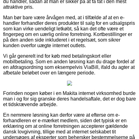
du handler, sådan at man er sikker på at få fat i den mest
attraktive pris.
Man bør bare være årvågen med, at i tilfælde af at en e-
handler forhandler deres produkter til salg for en udsalgspris
som kan virke uendeligt letkøbt, så kan det ofte være et
fingerpeg om en uærlig online forretning. Kortbestillinger er
på den anden side inkluderet i et regelsæt, som sikrer
kunden overfor uægte internet outlets.
Vi går generelt ind for køb med betalingskort eller
mobilbetaling. Som en anden løsning kan du drage fordel af
en afdragsordning som eksempelvis ViaBill, ifald du agter at
afbetale beløbet over en længere periode.
Forinden nogen køber i en Makita internet virksomhed burde
man i og for sig granske deres handelsaftale, det er dog bare
et tidskrævende arbejde.
En nemmere løsning kan derfor være at efterse om e-
forhandleren er e-mærket medlem, siden det typisk er en
erklæring om at online forretningen accepterer gældende
dansk lovgivning, tillige med at internet selskabet tit
undersøges af eksperter som behersker bestemmelserne på