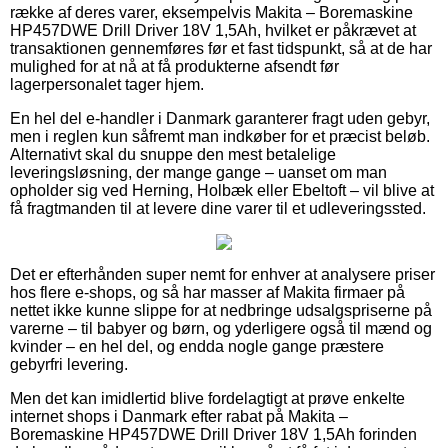
række af deres varer, eksempelvis Makita – Boremaskine
HP457DWE Drill Driver 18V 1,5Ah, hvilket er påkrævet at
transaktionen gennemføres før et fast tidspunkt, så at de har
mulighed for at nå at få produkterne afsendt før
lagerpersonalet tager hjem.
En hel del e-handler i Danmark garanterer fragt uden gebyr,
men i reglen kun såfremt man indkøber for et præcist beløb.
Alternativt skal du snuppe den mest betalelige
leveringsløsning, der mange gange – uanset om man
opholder sig ved Herning, Holbæk eller Ebeltoft – vil blive at
få fragtmanden til at levere dine varer til et udleveringssted.
Det er efterhånden super nemt for enhver at analysere priser
hos flere e-shops, og så har masser af Makita firmaer på
nettet ikke kunne slippe for at nedbringe udsalgspriserne på
varerne – til babyer og børn, og yderligere også til mænd og
kvinder – en hel del, og endda nogle gange præstere
gebyrfri levering.
Men det kan imidlertid blive fordelagtigt at prøve enkelte
internet shops i Danmark efter rabat på Makita –
Boremaskine HP457DWE Drill Driver 18V 1,5Ah forinden