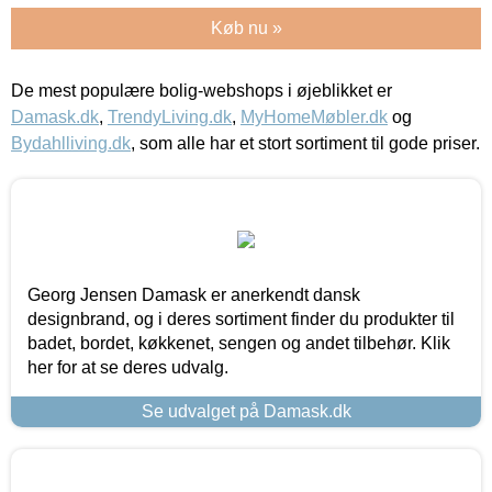
Køb nu »
De mest populære bolig-webshops i øjeblikket er
Damask.dk
,
TrendyLiving.dk
,
MyHomeMøbler.dk
og
Bydahlliving.dk
, som alle har et stort sortiment til gode priser.
Georg Jensen Damask er anerkendt dansk
designbrand, og i deres sortiment finder du produkter til
badet, bordet, køkkenet, sengen og andet tilbehør. Klik
her for at se deres udvalg.
Se udvalget på Damask.dk