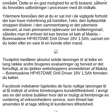
området. Dette er en god mulighed for at få bistand, såfremt
du forvoldes udfordringer i processen med dit indkøb.
Ydermere foreslåes det at du er sat ind i de vigtigste forhold
der kan have indvirkning på handlen, f.eks. den byttepolitik
shoppen tilsikrer. I den sammenhæng er det ydermere
relevant, at man permanent opbevarer sin kvitteringsmail,
således man til enhver tid kan bevise sit køb af Makita –
Boremaskine HP457DWE Drill Driver 18V 1,5Ah, uanset om
du leder efter en vare til en kvinde eller mand.
Trustpilot medfører absolut solide løsninger til at tolke en
lang række andre brugeres evalueringer og herved er det
fornuftigt, at du tjekker webshoppens anmeldelser af Makita
– Boremaskine HP457DWE Drill Driver 18V 1,5Ah forinden
du køber.
Facebook indebærer ligeledes de facto nyttige løsninger til
at få indtryk af online forretningens kundetilfredshed. I øvrigt
ses en del online butikker hvor det er muligt at frembringe en
vurdering af virksomhedens service, som tilmed bør
anvendes til at tage stilling til kundernes tilfredshed.