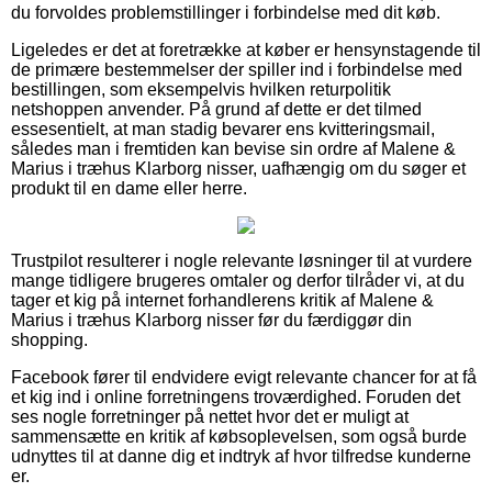
du forvoldes problemstillinger i forbindelse med dit køb.
Ligeledes er det at foretrække at køber er hensynstagende til
de primære bestemmelser der spiller ind i forbindelse med
bestillingen, som eksempelvis hvilken returpolitik
netshoppen anvender. På grund af dette er det tilmed
essesentielt, at man stadig bevarer ens kvitteringsmail,
således man i fremtiden kan bevise sin ordre af Malene &
Marius i træhus Klarborg nisser, uafhængig om du søger et
produkt til en dame eller herre.
Trustpilot resulterer i nogle relevante løsninger til at vurdere
mange tidligere brugeres omtaler og derfor tilråder vi, at du
tager et kig på internet forhandlerens kritik af Malene &
Marius i træhus Klarborg nisser før du færdiggør din
shopping.
Facebook fører til endvidere evigt relevante chancer for at få
et kig ind i online forretningens troværdighed. Foruden det
ses nogle forretninger på nettet hvor det er muligt at
sammensætte en kritik af købsoplevelsen, som også burde
udnyttes til at danne dig et indtryk af hvor tilfredse kunderne
er.