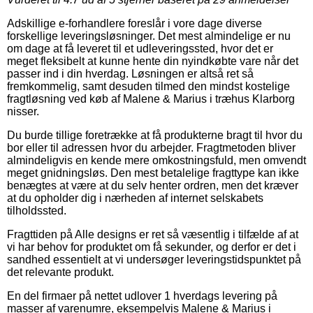
Adskillige e-forhandlere foreslår i vore dage diverse
forskellige leveringsløsninger. Det mest almindelige er nu
om dage at få leveret til et udleveringssted, hvor det er
meget fleksibelt at kunne hente din nyindkøbte vare når det
passer ind i din hverdag. Løsningen er altså ret så
fremkommelig, samt desuden tilmed den mindst kostelige
fragtløsning ved køb af Malene & Marius i træhus Klarborg
nisser.
Du burde tillige foretrække at få produkterne bragt til hvor du
bor eller til adressen hvor du arbejder. Fragtmetoden bliver
almindeligvis en kende mere omkostningsfuld, men omvendt
meget gnidningsløs. Den mest betalelige fragttype kan ikke
benægtes at være at du selv henter ordren, men det kræver
at du opholder dig i nærheden af internet selskabets
tilholdssted.
Fragttiden på Alle designs er ret så væsentlig i tilfælde af at
vi har behov for produktet om få sekunder, og derfor er det i
sandhed essentielt at vi undersøger leveringstidspunktet på
det relevante produkt.
En del firmaer på nettet udlover 1 hverdags levering på
masser af varenumre, eksempelvis Malene & Marius i