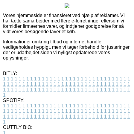
Vores hjemmeside er finansieret ved hjælp af reklamer. Vi
har tætte samarbejder med flere e-forretninger eftersom vi
formidler firmaernes varer, og indtjener godtgørelse for så
vidt vores besøgende laver et køb.
Informationer omkring tilbud og internet handler
vedligeholdes hyppigt, men vi tager forbehold for justeringer
der er udarbejdet siden vi nyligst opdaterede vores
oplysninger.
BITLY:
1
1
1
1
1
1
1
1
1
1
1
1
1
1
1
1
1
1
1
1
1
1
1
1
1
1
1
1
1
1
1
1
1
1
1
1
1
1
1
1
1
1
1
1
1
1
1
1
1
1
1
1
1
1
1
1
1
1
1
1
1
1
1
1
1
1
1
1
1
1
1
1
1
1
1
1
1
1
1
1
1
1
1
1
1
1
1
1
1
1
1
1
1
1
1
1
1
1
1
1
SPOTIFY:
1
1
1
1
1
1
1
1
1
1
1
1
1
1
1
1
1
1
1
1
1
1
1
1
1
1
1
1
1
1
1
1
1
1
1
1
1
1
1
1
1
1
1
1
1
1
1
1
1
1
1
1
1
1
1
1
1
1
1
1
1
1
1
1
1
1
1
1
1
1
1
1
1
1
1
1
1
1
1
1
1
1
1
1
1
1
1
1
1
1
1
1
1
1
1
1
1
1
1
1
CUTTLY BIO:
1