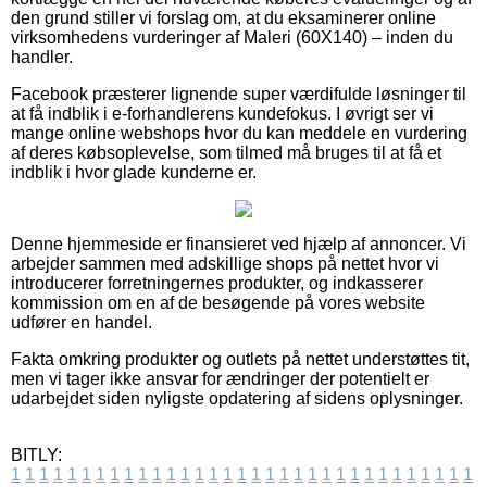
den grund stiller vi forslag om, at du eksaminerer online
virksomhedens vurderinger af Maleri (60X140) – inden du
handler.
Facebook præsterer lignende super værdifulde løsninger til
at få indblik i e-forhandlerens kundefokus. I øvrigt ser vi
mange online webshops hvor du kan meddele en vurdering
af deres købsoplevelse, som tilmed må bruges til at få et
indblik i hvor glade kunderne er.
Denne hjemmeside er finansieret ved hjælp af annoncer. Vi
arbejder sammen med adskillige shops på nettet hvor vi
introducerer forretningernes produkter, og indkasserer
kommission om en af de besøgende på vores website
udfører en handel.
Fakta omkring produkter og outlets på nettet understøttes tit,
men vi tager ikke ansvar for ændringer der potentielt er
udarbejdet siden nyligste opdatering af sidens oplysninger.
BITLY:
1
1
1
1
1
1
1
1
1
1
1
1
1
1
1
1
1
1
1
1
1
1
1
1
1
1
1
1
1
1
1
1
1