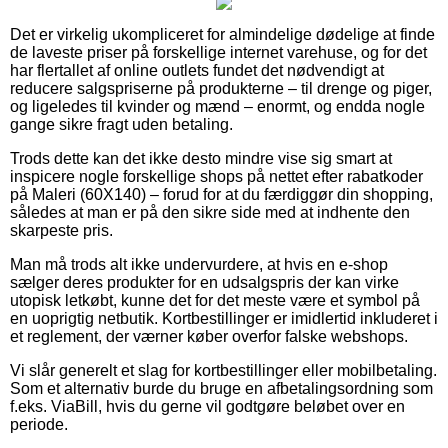
Det er virkelig ukompliceret for almindelige dødelige at finde
de laveste priser på forskellige internet varehuse, og for det
har flertallet af online outlets fundet det nødvendigt at
reducere salgspriserne på produkterne – til drenge og piger,
og ligeledes til kvinder og mænd – enormt, og endda nogle
gange sikre fragt uden betaling.
Trods dette kan det ikke desto mindre vise sig smart at
inspicere nogle forskellige shops på nettet efter rabatkoder
på Maleri (60X140) – forud for at du færdiggør din shopping,
således at man er på den sikre side med at indhente den
skarpeste pris.
Man må trods alt ikke undervurdere, at hvis en e-shop
sælger deres produkter for en udsalgspris der kan virke
utopisk letkøbt, kunne det for det meste være et symbol på
en uoprigtig netbutik. Kortbestillinger er imidlertid inkluderet i
et reglement, der værner køber overfor falske webshops.
Vi slår generelt et slag for kortbestillinger eller mobilbetaling.
Som et alternativ burde du bruge en afbetalingsordning som
f.eks. ViaBill, hvis du gerne vil godtgøre beløbet over en
periode.