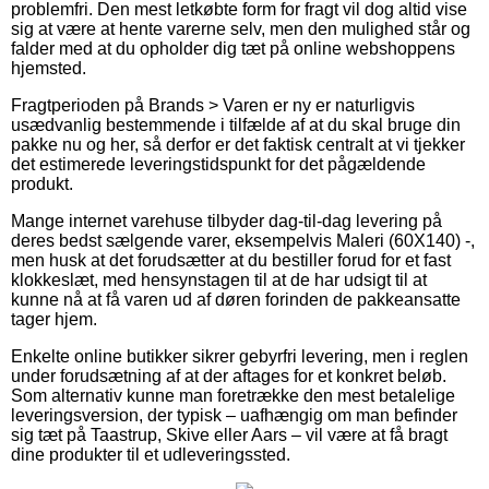
problemfri. Den mest letkøbte form for fragt vil dog altid vise
sig at være at hente varerne selv, men den mulighed står og
falder med at du opholder dig tæt på online webshoppens
hjemsted.
Fragtperioden på Brands > Varen er ny er naturligvis
usædvanlig bestemmende i tilfælde af at du skal bruge din
pakke nu og her, så derfor er det faktisk centralt at vi tjekker
det estimerede leveringstidspunkt for det pågældende
produkt.
Mange internet varehuse tilbyder dag-til-dag levering på
deres bedst sælgende varer, eksempelvis Maleri (60X140) -,
men husk at det forudsætter at du bestiller forud for et fast
klokkeslæt, med hensynstagen til at de har udsigt til at
kunne nå at få varen ud af døren forinden de pakkeansatte
tager hjem.
Enkelte online butikker sikrer gebyrfri levering, men i reglen
under forudsætning af at der aftages for et konkret beløb.
Som alternativ kunne man foretrække den mest betalelige
leveringsversion, der typisk – uafhængig om man befinder
sig tæt på Taastrup, Skive eller Aars – vil være at få bragt
dine produkter til et udleveringssted.