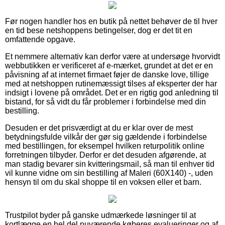
Før nogen handler hos en butik på nettet behøver de til hver
en tid bese netshoppens betingelser, dog er det tit en
omfattende opgave.
Et nemmere alternativ kan derfor være at undersøge hvorvidt
webbutikken er verificeret af e-mærket, grundet at det er en
påvisning af at internet firmaet føjer de danske love, tillige
med at netshoppen rutinemæssigt tilses af eksperter der har
indsigt i lovene på området. Det er en rigtig god anledning til
bistand, for så vidt du får problemer i forbindelse med din
bestilling.
Desuden er det prisværdigt at du er klar over de mest
betydningsfulde vilkår der gør sig gældende i forbindelse
med bestillingen, for eksempel hvilken returpolitik online
forretningen tilbyder. Derfor er det desuden afgørende, at
man stadig bevarer sin kvitteringsmail, så man til enhver tid
vil kunne vidne om sin bestilling af Maleri (60X140) -, uden
hensyn til om du skal shoppe til en voksen eller et barn.
Trustpilot byder på ganske udmærkede løsninger til at
kortlægge en hel del nuværende køberes evalueringer og af