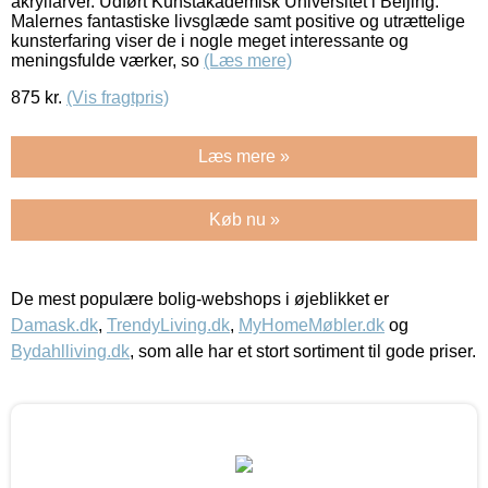
akrylfarver. Udført Kunstakademisk Universitet i Beijing.
Malernes fantastiske livsglæde samt positive og utrættelige
kunsterfaring viser de i nogle meget interessante og
meningsfulde værker, so
(Læs mere)
875
kr.
(Vis fragtpris)
Læs mere »
Køb nu »
De mest populære bolig-webshops i øjeblikket er
Damask.dk
,
TrendyLiving.dk
,
MyHomeMøbler.dk
og
Bydahlliving.dk
, som alle har et stort sortiment til gode priser.