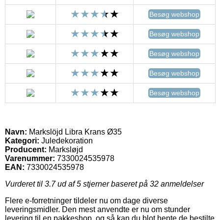
Besøg webshop
Besøg webshop
Besøg webshop
Besøg webshop
Besøg webshop
Navn:
Markslöjd Libra Krans Ø35
Kategori:
Juledekoration
Producent:
Marksløjd
Varenummer:
7330024535978
EAN:
7330024535978
Vurderet til
3.7
ud af 5 stjerner baseret på
32
anmeldelser
Flere e-forretninger tildeler nu om dage diverse
leveringsmidler. Den mest anvendte er nu om stunder
levering til en pakkeshop, og så kan du blot hente de bestilte