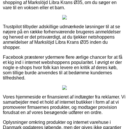
shopping af Markslöjd Libra Krans Ø35, om du søger en
vare til en voksen eller et barn.
Trustpilot tilbyder adskillige udmærkede løsninger til at se
nøjere på en række forhenværende brugeres anmeldelser
og herved er det prisværdigt, at du tjekker netshoppens
anmeldelser af Markslöjd Libra Krans Ø35 inden du
shopper.
Facebook præsterer ydermere flere ærlige chancer for at få
et kig ind i internet webshoppens popularitet. I øvrigt er der
nogle e-shops hvor folk kan levere en kritik af deres køb,
som tillige burde anvendes til at bedømme kundernes
tilfredshed.
Vores hjemmeside er finansieret af indtægter fra reklamer. Vi
samarbejder med et hold af internet butikker i form af at vi
promoverer firmaernes produkter, og modtager provision
forudsat en af vores besøgende udfører en ordre.
Oplysninger omkring produkter og internet varehuse i
Danmark opdateres løbende, men der gives ikke garantier