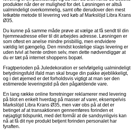
produkter når der er mulighed for det. Løsningen er altså
ualmindeligt overkommelig, samt ofte derudover den mest
letkøbte metode til levering ved køb af Markslöjd Libra Krans
Ø35.
Du kunne på samme måde prøve at vælge at få sendt til din
hjemmeadresse eller til dit arbejdes adresse. Løsningen er
som oftest en anelse mindre prisbillig, men endvidere
vældig let gængelig. Den mindst kostelige slags levering er
uden tvivl at hente ordren selv, men dette nødvendiggør at
du er tæt på internet shoppens bopæl.
Fragtperioden på Juledekoration er selvfølgelig ualmindeligt
betydningsfuld ifald man skal bruge din pakke øjeblikkeligt,
og i det øjemed er det forholdsvis vigtigt at man ser den
estimerede leveringstid på den pågældende vare.
En lang række online forretninger reklamerer med levering
på blot en enkelt hverdag på masser af varer, eksempelvis
Markslöjd Libra Krans Ø35, men vær obs på at det er
betinget af at transaktionen gennemføres forinden et
nøjagtigt tidspunkt, med det formål at de sandsynligvis kan
nå at få dit nye produkt betjent forinden personalet har
fyraften.