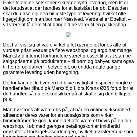
Enkelte online selskaber sikrer gebyrfri levering, men tit er
det forudsat at der handles for et fastslået beløb. Desuden
skal du udse dig den billigste type af levering, hvilket ofte –
ligegyldigt om man bor nær Næstved, Varde eller Ebeltoft –
vil være at få dem til at bringe dine varer til en pakkeshop.
Det har vist sig at være virkelig let gængeligt for os alle at
vurdere prisniveauet på flere webshops, og ergo har mange
Marksløjd internet forhandlere været presset til at at stampe
salgspriserne på produkterne – til børn og babyer, samt også
til herrer og damer – betydeligt, og endda nogle gange
garantere levering uden beregning.
Derfor kan det til hver en tid blive nyttigt at inspicere nogle e-
handler efter tilbud på Markslöjd Libra Krans Ø35 forud for at
du handler, så du er skudsikker på at skaffe sig den billigste
pris.
Man bør trods alt være obs på, at når en online virksomhed
afhænder deres varer for en udsalgspris som virker
himmelråbende god, kunne det ofte være et bevis på en fup
webshop. Køb med gængse betalingskort er imidlertid
omsluttet af Indsigelsesordningen, hvilket assisterer dig som