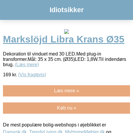
Idiotsikker
Markslöjd Libra Krans Ø35
Dekoration til vinduet med 30 LED.Med plug-in
transformer.Mål: 35 x 35 cm. (Ø35)LED: 1,8W.Til indendørs
brug.
(Læs mere)
169
kr.
(Vis fragtpris)
Læs mere »
Køb nu »
De mest populære bolig-webshops i øjeblikket er
Damask.dk
,
TrendyLiving.dk
,
MyHomeMøbler.dk
og