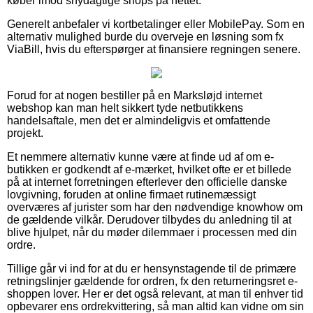
køber imod snydagtige shops på nettet.
Generelt anbefaler vi kortbetalinger eller MobilePay. Som en
alternativ mulighed burde du overveje en løsning som fx
ViaBill, hvis du efterspørger at finansiere regningen senere.
Forud for at nogen bestiller på en Marksløjd internet
webshop kan man helt sikkert tyde netbutikkens
handelsaftale, men det er almindeligvis et omfattende
projekt.
Et nemmere alternativ kunne være at finde ud af om e-
butikken er godkendt af e-mærket, hvilket ofte er et billede
på at internet forretningen efterlever den officielle danske
lovgivning, foruden at online firmaet rutinemæssigt
overværes af jurister som har den nødvendige knowhow om
de gældende vilkår. Derudover tilbydes du anledning til at
blive hjulpet, når du møder dilemmaer i processen med din
ordre.
Tillige går vi ind for at du er hensynstagende til de primære
retningslinjer gældende for ordren, fx den returneringsret e-
shoppen lover. Her er det også relevant, at man til enhver tid
opbevarer ens ordrekvittering, så man altid kan vidne om sin