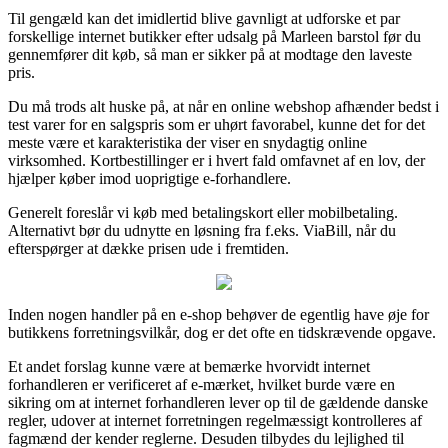
Til gengæld kan det imidlertid blive gavnligt at udforske et par
forskellige internet butikker efter udsalg på Marleen barstol før du
gennemfører dit køb, så man er sikker på at modtage den laveste
pris.
Du må trods alt huske på, at når en online webshop afhænder bedst i
test varer for en salgspris som er uhørt favorabel, kunne det for det
meste være et karakteristika der viser en snydagtig online
virksomhed. Kortbestillinger er i hvert fald omfavnet af en lov, der
hjælper køber imod uoprigtige e-forhandlere.
Generelt foreslår vi køb med betalingskort eller mobilbetaling.
Alternativt bør du udnytte en løsning fra f.eks. ViaBill, når du
efterspørger at dække prisen ude i fremtiden.
Inden nogen handler på en e-shop behøver de egentlig have øje for
butikkens forretningsvilkår, dog er det ofte en tidskrævende opgave.
Et andet forslag kunne være at bemærke hvorvidt internet
forhandleren er verificeret af e-mærket, hvilket burde være en
sikring om at internet forhandleren lever op til de gældende danske
regler, udover at internet forretningen regelmæssigt kontrolleres af
fagmænd der kender reglerne. Desuden tilbydes du lejlighed til