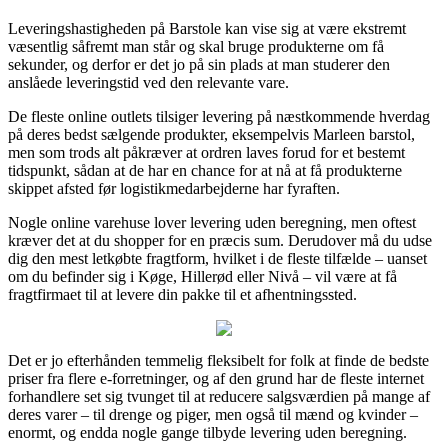
Leveringshastigheden på Barstole kan vise sig at være ekstremt
væsentlig såfremt man står og skal bruge produkterne om få
sekunder, og derfor er det jo på sin plads at man studerer den
anslåede leveringstid ved den relevante vare.
De fleste online outlets tilsiger levering på næstkommende hverdag
på deres bedst sælgende produkter, eksempelvis Marleen barstol,
men som trods alt påkræver at ordren laves forud for et bestemt
tidspunkt, sådan at de har en chance for at nå at få produkterne
skippet afsted før logistikmedarbejderne har fyraften.
Nogle online varehuse lover levering uden beregning, men oftest
kræver det at du shopper for en præcis sum. Derudover må du udse
dig den mest letkøbte fragtform, hvilket i de fleste tilfælde – uanset
om du befinder sig i Køge, Hillerød eller Nivå – vil være at få
fragtfirmaet til at levere din pakke til et afhentningssted.
Det er jo efterhånden temmelig fleksibelt for folk at finde de bedste
priser fra flere e-forretninger, og af den grund har de fleste internet
forhandlere set sig tvunget til at reducere salgsværdien på mange af
deres varer – til drenge og piger, men også til mænd og kvinder –
enormt, og endda nogle gange tilbyde levering uden beregning.