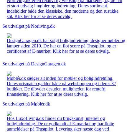
Norliving.dk er en relativt ny webshop på markedet, og de har
et stort udvalg i møbler og indretning. Deres sortiment
indeholder både den klassiske, den moderne og den rustikke
stil. Klik her for at se deres udvalg.
Se udvalget på Norliving.dk
DesignGaragen.dk har solgt boligindretning, designermøbler og
lamper siden 2010. De har en flot score på Trustpilot, og er
certificeret af E-mærket. Klik her for at se deres udvalg.
Se udvalget på DesignGaragen.dk
Møblér.dk sælger alt inden for møbler og boligindretning.
Deres prismatch gælder både på webshoppen og i deres 37
butikker. De tilbyder desuden muligheden for rentefri
finansiering. Klik her for at se deres udvalg.
Se udvalget på Møblér.dk
Hos LuxoLiving.dk finder du brugskunst, interiør og
boligindretning. De er godkendt af E-mærket og har flotte
anmeldelser på Trustpilot. Levering sker næste dag ved