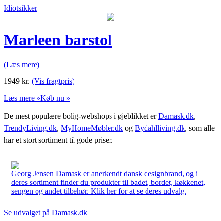
Idiotsikker
Marleen barstol
(Læs mere)
1949
kr.
(Vis fragtpris)
Læs mere »
Køb nu »
De mest populære bolig-webshops i øjeblikket er
Damask.dk
,
TrendyLiving.dk
,
MyHomeMøbler.dk
og
Bydahlliving.dk
, som alle
har et stort sortiment til gode priser.
Georg Jensen Damask er anerkendt dansk designbrand, og i
deres sortiment finder du produkter til badet, bordet, køkkenet,
sengen og andet tilbehør. Klik her for at se deres udvalg.
Se udvalget på Damask.dk