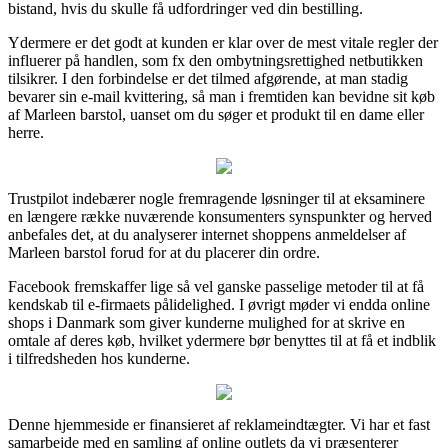
bistand, hvis du skulle få udfordringer ved din bestilling.
Ydermere er det godt at kunden er klar over de mest vitale regler der
influerer på handlen, som fx den ombytningsrettighed netbutikken
tilsikrer. I den forbindelse er det tilmed afgørende, at man stadig
bevarer sin e-mail kvittering, så man i fremtiden kan bevidne sit køb
af Marleen barstol, uanset om du søger et produkt til en dame eller
herre.
Trustpilot indebærer nogle fremragende løsninger til at eksaminere
en længere række nuværende konsumenters synspunkter og herved
anbefales det, at du analyserer internet shoppens anmeldelser af
Marleen barstol forud for at du placerer din ordre.
Facebook fremskaffer lige så vel ganske passelige metoder til at få
kendskab til e-firmaets pålidelighed. I øvrigt møder vi endda online
shops i Danmark som giver kunderne mulighed for at skrive en
omtale af deres køb, hvilket ydermere bør benyttes til at få et indblik
i tilfredsheden hos kunderne.
Denne hjemmeside er finansieret af reklameindtægter. Vi har et fast
samarbejde med en samling af online outlets da vi præsenterer