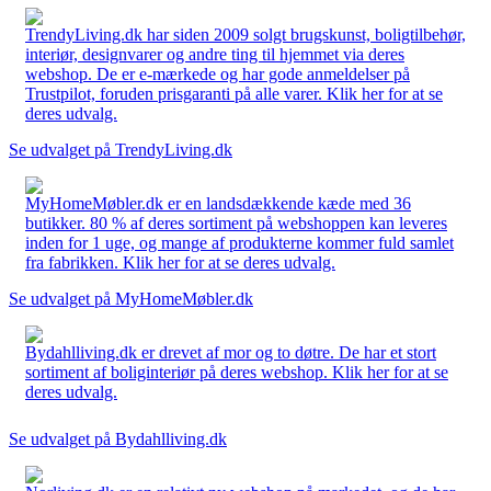
TrendyLiving.dk har siden 2009 solgt brugskunst, boligtilbehør,
interiør, designvarer og andre ting til hjemmet via deres
webshop. De er e-mærkede og har gode anmeldelser på
Trustpilot, foruden prisgaranti på alle varer. Klik her for at se
deres udvalg.
Se udvalget på TrendyLiving.dk
MyHomeMøbler.dk er en landsdækkende kæde med 36
butikker. 80 % af deres sortiment på webshoppen kan leveres
inden for 1 uge, og mange af produkterne kommer fuld samlet
fra fabrikken. Klik her for at se deres udvalg.
Se udvalget på MyHomeMøbler.dk
Bydahlliving.dk er drevet af mor og to døtre. De har et stort
sortiment af boliginteriør på deres webshop. Klik her for at se
deres udvalg.
Se udvalget på Bydahlliving.dk