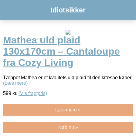
Idiotsikker
Mathea uld plaid
130x170cm – Cantaloupe
fra Cozy Living
Tæppet Mathea er et kvalitets uld plaid til den kræsne køber.
(Læs mere)
599
kr.
(Vis fragtpris)
Læs mere »
Køb nu »