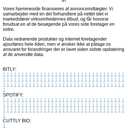
Vores hjemmeside finansieres af annonceindtægter. Vi
samarbejder med en del forhandlere på nettet idet vi
markedsfører virksomhedernes tilbud, og får honorar
forudsat en af de besøgende på vores side foretager en
ordre.
Data vedrørende produkter og internet foretagender
ajourføres hele tiden, men vi ønsker ikke at påtage os
ansvaret for forandringer der er lavet siden sidste opdatering
af de anvendte data.
BITLY:
1
1
1
1
1
1
1
1
1
1
1
1
1
1
1
1
1
1
1
1
1
1
1
1
1
1
1
1
1
1
1
1
1
1
1
1
1
1
1
1
1
1
1
1
1
1
1
1
1
1
1
1
1
1
1
1
1
1
1
1
1
1
1
1
1
1
1
1
1
1
1
1
1
1
1
1
1
1
1
1
1
1
1
1
1
1
1
1
1
1
1
1
1
1
1
1
1
1
1
1
SPOTIFY:
1
1
1
1
1
1
1
1
1
1
1
1
1
1
1
1
1
1
1
1
1
1
1
1
1
1
1
1
1
1
1
1
1
1
1
1
1
1
1
1
1
1
1
1
1
1
1
1
1
1
1
1
1
1
1
1
1
1
1
1
1
1
1
1
1
1
1
1
1
1
1
1
1
1
1
1
1
1
1
1
1
1
1
1
1
1
1
1
1
1
1
1
1
1
1
1
1
1
1
1
CUTTLY BIO:
1