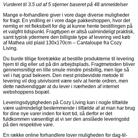
Vurderet til
3.5
ud af 5 stjerner baseret på
48
anmeldelser
Mange e-forhandlere giver i vore dage diverse muligheder
for fragt. En yndling er i vore dage pakkeshoppen, hvor det
nemlig er ret fleksibelt for dig at kunne hente bestillingen på
et valgfrit tidspunkt. Fragttypen er altså ualmindeligt praktisk,
samt typisk ydermere den billigste type af levering ved køb
af Mathea uld plaid 130x170cm – Cantaloupe fra Cozy
Living.
Du burde tillige foretrække at bestille produkterne til levering
hjem til dig eller ud på din arbejdsplads. Fragtmetoden bliver
gennemsnitligt en lille smule mindre prisbillig, men lige så
vel i høj grad bekvem. Den mest prisbevidste metode til
levering vil dog utvivlsomt være selv at hente ordren, men
dette nødvendiggør at du lever i nærheden af internet
webshoppens bopæl.
Leveringsdygtigheden på Cozy Living kan i nogle tilfælde
være ualmindeligt bestemmende i tilfælde af at man har brug
for dine nye varer inden for kort tid, så derfor er det
fuldkommen væsentligt at vi ser den anslåede leveringstid
på den respektive vare.
En række online forhandlere lover muligheden for dag-til-