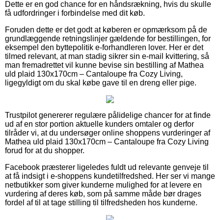
Dette er en god chance for en håndsrækning, hvis du skulle
få udfordringer i forbindelse med dit køb.
Foruden dette er det godt at køberen er opmærksom på de
grundlæggende retningslinjer gældende for bestillingen, for
eksempel den byttepolitik e-forhandleren lover. Her er det
tilmed relevant, at man stadig sikrer sin e-mail kvittering, så
man fremadrettet vil kunne bevise sin bestilling af Mathea
uld plaid 130x170cm – Cantaloupe fra Cozy Living,
ligegyldigt om du skal købe gave til en dreng eller pige.
Trustpilot genererer regulære pålidelige chancer for at finde
ud af en stor portion aktuelle kunders omtaler og derfor
tilråder vi, at du undersøger online shoppens vurderinger af
Mathea uld plaid 130x170cm – Cantaloupe fra Cozy Living
forud for at du shopper.
Facebook præsterer ligeledes fuldt ud relevante genveje til
at få indsigt i e-shoppens kundetilfredshed. Her ser vi mange
netbutikker som giver kunderne mulighed for at levere en
vurdering af deres køb, som på samme måde bør drages
fordel af til at tage stilling til tilfredsheden hos kunderne.