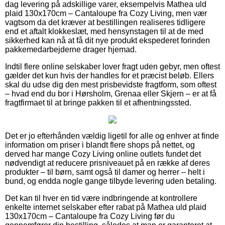
dag levering på adskillige varer, eksempelvis Mathea uld
plaid 130x170cm – Cantaloupe fra Cozy Living, men vær
vagtsom da det kræver at bestillingen realiseres tidligere
end et aftalt klokkeslæt, med hensynstagen til at de med
sikkerhed kan nå at få dit nye produkt ekspederet forinden
pakkemedarbejderne drager hjemad.
Indtil flere online selskaber lover fragt uden gebyr, men oftest
gælder det kun hvis der handles for et præcist beløb. Ellers
skal du udse dig den mest prisbevidste fragtform, som oftest
– hvad end du bor i Hørsholm, Grenaa eller Skjern – er at få
fragtfirmaet til at bringe pakken til et afhentningssted.
Det er jo efterhånden vældig ligetil for alle og enhver at finde
information om priser i blandt flere shops på nettet, og
derved har mange Cozy Living online outlets fundet det
nødvendigt at reducere prisniveauet på en række af deres
produkter – til børn, samt også til damer og herrer – helt i
bund, og endda nogle gange tilbyde levering uden betaling.
Det kan til hver en tid være indbringende at kontrollere
enkelte internet selskaber efter rabat på Mathea uld plaid
130x170cm – Cantaloupe fra Cozy Living før du