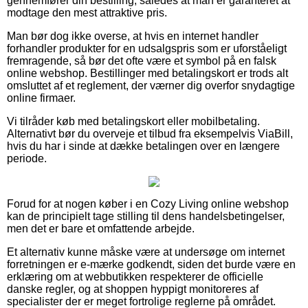
gennemfører din bestilling, således at man er garanteret at
modtage den mest attraktive pris.
Man bør dog ikke overse, at hvis en internet handler
forhandler produkter for en udsalgspris som er uforståeligt
fremragende, så bør det ofte være et symbol på en falsk
online webshop. Bestillinger med betalingskort er trods alt
omsluttet af et reglement, der værner dig overfor snydagtige
online firmaer.
Vi tilråder køb med betalingskort eller mobilbetaling.
Alternativt bør du overveje et tilbud fra eksempelvis ViaBill,
hvis du har i sinde at dække betalingen over en længere
periode.
Forud for at nogen køber i en Cozy Living online webshop
kan de principielt tage stilling til dens handelsbetingelser,
men det er bare et omfattende arbejde.
Et alternativ kunne måske være at undersøge om internet
forretningen er e-mærke godkendt, siden det burde være en
erklæring om at webbutikken respekterer de officielle
danske regler, og at shoppen hyppigt monitoreres af
specialister der er meget fortrolige reglerne på området.