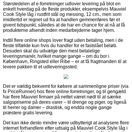
Størstedelen af e-forretninger udlover levering på blot en
enkelt hverdag på de fleste produkter, eksempelvis Mauviel
Cook Style låg i rustfrit stål og messing, 12 cm., men som
imidlertid er regnet ud fra at handlen gemmenføres før et
givent tidspunkt, således at de har en chance for at nå at få
produkterne afsendt inden medarbejderne tager hjem.
Indtil flere online shops lover fragt uden betaling, men i de
fleste tilfælde kun hvis du handler for et fastslået beløb.
Desuden skal du udvælge den mest betalelige
leveringsmanér, hvilket mange gange – om du bor i
København, Ringsted eller Ribe – er at få fragtmanden til at
levere pakken til et udleveringssted.
Det er vældig bekvemt for købere at sammenligne priser (via
fx PriceRunner) hos flere online forretninger, og til gengæld
har flere Mauviel firmaer på nettet været nødt til at sænke
salgspriserne på deres varer – til drenge og piger, og ligeså
til herrer og damer – drastisk, og endda nogle gange
præstere gratis levering.
Det kan ikke desto mindre være udbytterigt at analysere flere
internet forhandlere efter udsalg på Mauviel Cook Style låg i