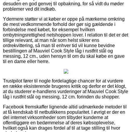
desuden en god genvej til opbakning, for så vidt du møder
problemer ved dit indkøb.
Ydermere støtter vi at køber er oppe på mærkerne omkring
de mest vedkommende forhold der gør sig gældende i
forbindelse med købet, for eksempel hvilken
ombytningsrettighed netshoppen lover. I relation til det er det
tillige relevant, at man når som helst sikrer ens
ordrekvittering, så man til enhver tid vil kunne bevidne
bestillingen af Mauviel Cook Style låg i rustfrit stål og
messing, 12 cm., uden hensyn til om du skal købe en gave
til en dame eller herre.
Trustpilot fører til nogle fordelagtige chancer for at vurdere
en række eksisterende brugeres kritik og derfor er det klogt,
at du studerer e-handlens vurderinger af Mauviel Cook Style
låg i rustfrit stål og messing, 12 cm. forinden du shopper.
Facebook fremskaffer lignende altid udmærkede metoder til
at få kendskab til netbutikkens popularitet. I øvrigt er der en
del internet virksomheder som tilbyder kunderne at
offentliggøre en bedømmelse af deres købsoplevelse,
hvilket også kan drages fordel af til at tage stilling til hvor