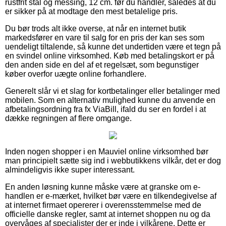
rustfrit stål og messing, 12 cm. før du handler, således at du
er sikker på at modtage den mest betalelige pris.
Du bør trods alt ikke overse, at når en internet butik
markedsfører en vare til salg for en pris der kan ses som
uendeligt tiltalende, så kunne det undertiden være et tegn på
en svindel online virksomhed. Køb med betalingskort er på
den anden side en del af et regelsæt, som begunstiger
køber overfor uægte online forhandlere.
Generelt slår vi et slag for kortbetalinger eller betalinger med
mobilen. Som en alternativ mulighed kunne du anvende en
afbetalingsordning fra fx ViaBill, ifald du ser en fordel i at
dække regningen af flere omgange.
Inden nogen shopper i en Mauviel online virksomhed bør
man principielt sætte sig ind i webbutikkens vilkår, det er dog
almindeligvis ikke super interessant.
En anden løsning kunne måske være at granske om e-
handlen er e-mærket, hvilket bør være en tilkendegivelse af
at internet firmaet opererer i overensstemmelse med de
officielle danske regler, samt at internet shoppen nu og da
overvåges af specialister der er inde i vilkårene. Dette er