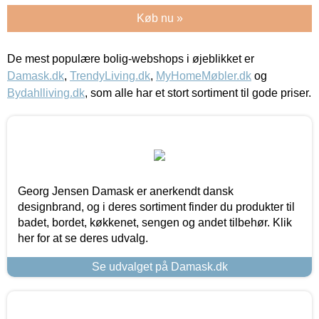
Køb nu »
De mest populære bolig-webshops i øjeblikket er
Damask.dk
,
TrendyLiving.dk
,
MyHomeMøbler.dk
og
Bydahlliving.dk
, som alle har et stort sortiment til gode priser.
Georg Jensen Damask er anerkendt dansk
designbrand, og i deres sortiment finder du produkter til
badet, bordet, køkkenet, sengen og andet tilbehør. Klik
her for at se deres udvalg.
Se udvalget på Damask.dk