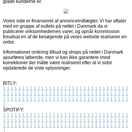
glade kunderne er.
Vores side er finansieret af annonceindtægter. Vi har aftaler
med en gruppe af outlets på nettet i Danmark da vi
publicerer virksomhedernes varer, og opnår kommission
forudsat en af de besøgende på vores website realiserer en
ordre.
Informationer omkring tilbud og shops på nettet i Danmark
ajourføres løbende, men vi kan ikke garantere imod
korrektioner der måtte være realiseret efter at vi sidst
opdaterede de viste oplysninger.
BITLY:
1
1
1
1
1
1
1
1
1
1
1
1
1
1
1
1
1
1
1
1
1
1
1
1
1
1
1
1
1
1
1
1
1
1
1
1
1
1
1
1
1
1
1
1
1
1
1
1
1
1
1
1
1
1
1
1
1
1
1
1
1
1
1
1
1
1
1
1
1
1
1
1
1
1
1
1
1
1
1
1
1
1
1
1
1
1
1
1
1
1
1
1
1
1
1
1
1
1
1
1
SPOTIFY:
1
1
1
1
1
1
1
1
1
1
1
1
1
1
1
1
1
1
1
1
1
1
1
1
1
1
1
1
1
1
1
1
1
1
1
1
1
1
1
1
1
1
1
1
1
1
1
1
1
1
1
1
1
1
1
1
1
1
1
1
1
1
1
1
1
1
1
1
1
1
1
1
1
1
1
1
1
1
1
1
1
1
1
1
1
1
1
1
1
1
1
1
1
1
1
1
1
1
1
1