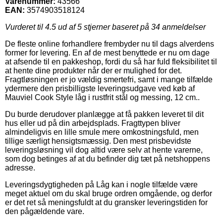
Varenummer:
43566
EAN:
3574903518124
Vurderet til
4.5
ud af 5 stjerner baseret på
34
anmeldelser
De fleste online forhandlere frembyder nu til dags alverdens
former for levering. En af de mest benyttede er nu om dage
at afsende til en pakkeshop, fordi du så har fuld fleksibilitet til
at hente dine produkter når der er mulighed for det.
Fragtløsningen er jo vældig smertefri, samt i mange tilfælde
ydermere den prisbilligste leveringsudgave ved køb af
Mauviel Cook Style låg i rustfrit stål og messing, 12 cm..
Du burde derudover planlægge at få pakken leveret til dit
hus eller ud på din arbejdsplads. Fragttypen bliver
almindeligvis en lille smule mere omkostningsfuld, men
tillige særligt hensigtsmæssig. Den mest prisbevidste
leveringsløsning vil dog altid være selv at hente varerne,
som dog betinges af at du befinder dig tæt på netshoppens
adresse.
Leveringsdygtigheden på Låg kan i nogle tilfælde være
meget aktuel om du skal bruge ordren omgående, og derfor
er det ret så meningsfuldt at du gransker leveringstiden for
den pågældende vare.