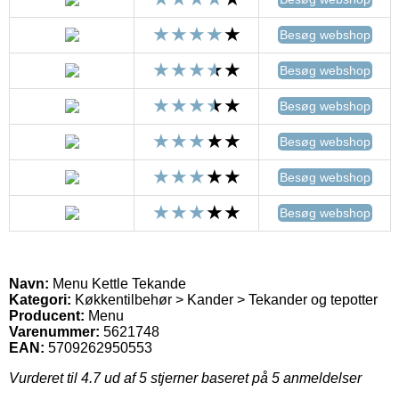
Besøg webshop
Besøg webshop
Besøg webshop
Besøg webshop
Besøg webshop
Besøg webshop
Navn:
Menu Kettle Tekande
Kategori:
Køkkentilbehør > Kander > Tekander og tepotter
Producent:
Menu
Varenummer:
5621748
EAN:
5709262950553
Vurderet til
4.7
ud af 5 stjerner baseret på
5
anmeldelser