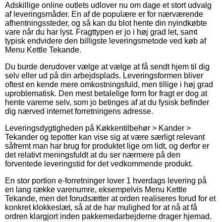
Adskillige online outlets udlover nu om dage et stort udvalg
af leveringsmåder. En af de populære er for nærværende
afhentningssteder, og så kan du blot hente din nyindkøbte
vare når du har lyst. Fragttypen er jo i høj grad let, samt
typisk endvidere den billigste leveringsmetode ved køb af
Menu Kettle Tekande.
Du burde derudover vælge at vælge at få sendt hjem til dig
selv eller ud på din arbejdsplads. Leveringsformen bliver
oftest en kende mere omkostningsfuld, men tillige i høj grad
uproblematisk. Den mest betalelige form for fragt er dog at
hente varerne selv, som jo betinges af at du fysisk befinder
dig nærved internet forretningens adresse.
Leveringsdygtigheden på Køkkentilbehør > Kander >
Tekander og tepotter kan vise sig at være særligt relevant
såfremt man har brug for produktet lige om lidt, og derfor er
det relativt meningsfuldt at du ser nærmere på den
forventede leveringstid for det vedkommende produkt.
En stor portion e-forretninger lover 1 hverdags levering på
en lang række varenumre, eksempelvis Menu Kettle
Tekande, men det forudsætter at orden realiseres forud for et
konkret klokkeslæt, så at de har mulighed for at nå at få
ordren klargjort inden pakkemedarbejderne drager hjemad.