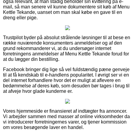
også relevant, at man stadig beholder sin kvittering på e-
mail, så man senere vil kunne dokumentere sit køb af Menu
Kettle Tekande, uanset om man skal købe en gave til en
dreng eller pige.
Trustpilot byder på absolut strålende løsninger til at bese en
række nuværende konsumenters anmeldelser og af den
grund rekommanderer vi, at du undersøger internet
forretningens anmeldelser af Menu Kettle Tekande forud for
at du lægger din bestilling.
Facebook bringer dig lige så vel fuldstændig pæne genveje
til at få kendskab til e-handlens popularitet. I øvrigt ser vi en
del internet forhandlere hvor det er muligt at aflevere en
bedømmelse af deres køb, som desuden bør tages i brug til
at afveje hvor glade kunderne er.
Vores hjemmeside er finansieret af indtægter fra annoncer.
Vi arbejder sammen med masser af online virksomheder da
vi introducerer forretningernes varer, og tjener kommission
om vores besøgende laver en handel.