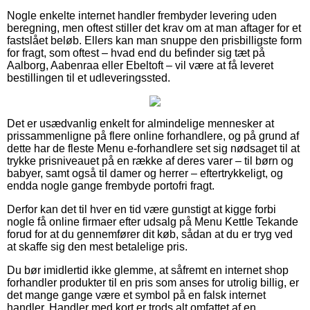
Nogle enkelte internet handler frembyder levering uden
beregning, men oftest stiller det krav om at man aftager for et
fastslået beløb. Ellers kan man snuppe den prisbilligste form
for fragt, som oftest – hvad end du befinder sig tæt på
Aalborg, Aabenraa eller Ebeltoft – vil være at få leveret
bestillingen til et udleveringssted.
Det er usædvanlig enkelt for almindelige mennesker at
prissammenligne på flere online forhandlere, og på grund af
dette har de fleste Menu e-forhandlere set sig nødsaget til at
trykke prisniveauet på en række af deres varer – til børn og
babyer, samt også til damer og herrer – eftertrykkeligt, og
endda nogle gange frembyde portofri fragt.
Derfor kan det til hver en tid være gunstigt at kigge forbi
nogle få online firmaer efter udsalg på Menu Kettle Tekande
forud for at du gennemfører dit køb, sådan at du er tryg ved
at skaffe sig den mest betalelige pris.
Du bør imidlertid ikke glemme, at såfremt en internet shop
forhandler produkter til en pris som anses for utrolig billig, er
det mange gange være et symbol på en falsk internet
handler. Handler med kort er trods alt omfattet af en