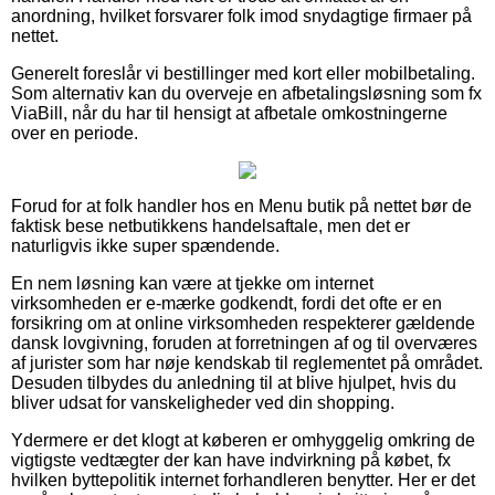
anordning, hvilket forsvarer folk imod snydagtige firmaer på
nettet.
Generelt foreslår vi bestillinger med kort eller mobilbetaling.
Som alternativ kan du overveje en afbetalingsløsning som fx
ViaBill, når du har til hensigt at afbetale omkostningerne
over en periode.
Forud for at folk handler hos en Menu butik på nettet bør de
faktisk bese netbutikkens handelsaftale, men det er
naturligvis ikke super spændende.
En nem løsning kan være at tjekke om internet
virksomheden er e-mærke godkendt, fordi det ofte er en
forsikring om at online virksomheden respekterer gældende
dansk lovgivning, foruden at forretningen af og til overværes
af jurister som har nøje kendskab til reglementet på området.
Desuden tilbydes du anledning til at blive hjulpet, hvis du
bliver udsat for vanskeligheder ved din shopping.
Ydermere er det klogt at køberen er omhyggelig omkring de
vigtigste vedtægter der kan have indvirkning på købet, fx
hvilken byttepolitik internet forhandleren benytter. Her er det