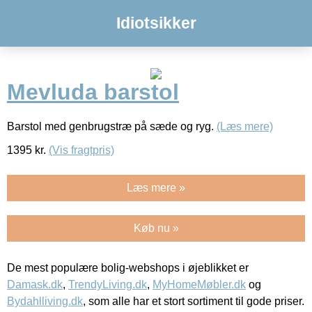
Idiotsikker
Mevluda barstol
Barstol med genbrugstræ på sæde og ryg.
(Læs mere)
1395
kr.
(Vis fragtpris)
Læs mere »
Køb nu »
De mest populære bolig-webshops i øjeblikket er
Damask.dk
,
TrendyLiving.dk
,
MyHomeMøbler.dk
og
Bydahlliving.dk
, som alle har et stort sortiment til gode priser.