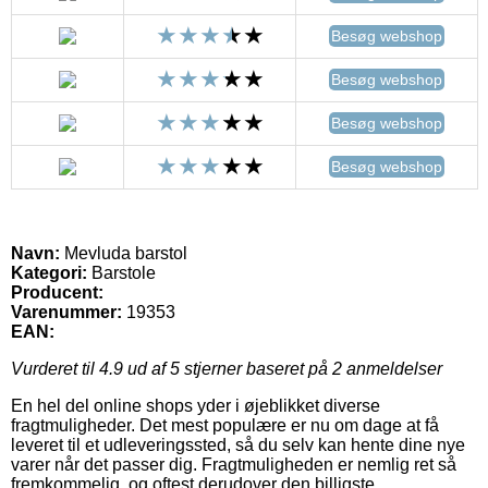
Besøg webshop
Besøg webshop
Besøg webshop
Besøg webshop
Navn:
Mevluda barstol
Kategori:
Barstole
Producent:
Varenummer:
19353
EAN:
Vurderet til
4.9
ud af 5 stjerner baseret på
2
anmeldelser
En hel del online shops yder i øjeblikket diverse
fragtmuligheder. Det mest populære er nu om dage at få
leveret til et udleveringssted, så du selv kan hente dine nye
varer når det passer dig. Fragtmuligheden er nemlig ret så
fremkommelig, og oftest derudover den billigste