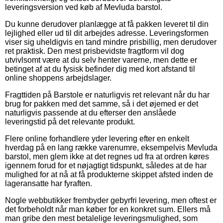
leveringsversion ved køb af Mevluda barstol.
Du kunne derudover planlægge at få pakken leveret til din
lejlighed eller ud til dit arbejdes adresse. Leveringsformen
viser sig uheldigvis en tand mindre prisbillig, men derudover
ret praktisk. Den mest prisbevidste fragtform vil dog
utvivlsomt være at du selv henter varerne, men dette er
betinget af at du fysisk befinder dig med kort afstand til
online shoppens arbejdslager.
Fragttiden på Barstole er naturligvis ret relevant når du har
brug for pakken med det samme, så i det øjemed er det
naturligvis passende at du efterser den anslåede
leveringstid på det relevante produkt.
Flere online forhandlere yder levering efter en enkelt
hverdag på en lang række varenumre, eksempelvis Mevluda
barstol, men glem ikke at det regnes ud fra at ordren køres
igennem forud for et nøjagtigt tidspunkt, således at de har
mulighed for at nå at få produkterne skippet afsted inden de
lageransatte har fyraften.
Nogle webbutikker frembyder gebyrfri levering, men oftest er
det forbeholdt når man køber for en konkret sum. Ellers må
man gribe den mest betalelige leveringsmulighed, som