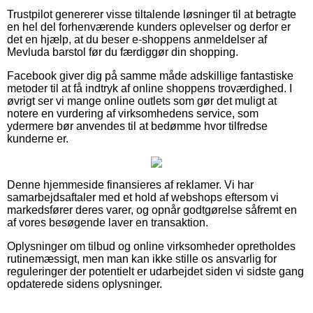
Trustpilot genererer visse tiltalende løsninger til at betragte
en hel del forhenværende kunders oplevelser og derfor er
det en hjælp, at du beser e-shoppens anmeldelser af
Mevluda barstol før du færdiggør din shopping.
Facebook giver dig på samme måde adskillige fantastiske
metoder til at få indtryk af online shoppens troværdighed. I
øvrigt ser vi mange online outlets som gør det muligt at
notere en vurdering af virksomhedens service, som
ydermere bør anvendes til at bedømme hvor tilfredse
kunderne er.
Denne hjemmeside finansieres af reklamer. Vi har
samarbejdsaftaler med et hold af webshops eftersom vi
markedsfører deres varer, og opnår godtgørelse såfremt en
af vores besøgende laver en transaktion.
Oplysninger om tilbud og online virksomheder opretholdes
rutinemæssigt, men man kan ikke stille os ansvarlig for
reguleringer der potentielt er udarbejdet siden vi sidste gang
opdaterede sidens oplysninger.