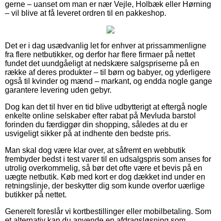
gerne – uanset om man er nær Vejle, Holbæk eller Hørning
– vil blive at få leveret ordren til en pakkeshop.
Det er i dag usædvanlig let for enhver at prissammenligne
fra flere netbutikker, og derfor har flere firmaer på nettet
fundet det uundgåeligt at nedskære salgspriserne på en
række af deres produkter – til børn og babyer, og yderligere
også til kvinder og mænd – markant, og endda nogle gange
garantere levering uden gebyr.
Dog kan det til hver en tid blive udbytterigt at eftergå nogle
enkelte online selskaber efter rabat på Mevluda barstol
forinden du færdiggør din shopping, således at du er
usvigeligt sikker på at indhente den bedste pris.
Man skal dog være klar over, at såfremt en webbutik
frembyder bedst i test varer til en udsalgspris som anses for
utrolig overkommelig, så bør det ofte være et bevis på en
uægte netbutik. Køb med kort er dog dækket ind under en
retningslinje, der beskytter dig som kunde overfor uærlige
butikker på nettet.
Generelt foreslår vi kortbestillinger eller mobilbetaling. Som
et alternativ kan du anvende en afdragsløsning som