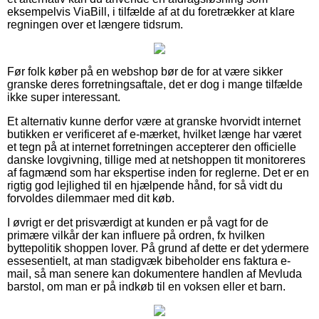
eksempelvis ViaBill, i tilfælde af at du foretrækker at klare
regningen over et længere tidsrum.
Før folk køber på en webshop bør de for at være sikker
granske deres forretningsaftale, det er dog i mange tilfælde
ikke super interessant.
Et alternativ kunne derfor være at granske hvorvidt internet
butikken er verificeret af e-mærket, hvilket længe har været
et tegn på at internet forretningen accepterer den officielle
danske lovgivning, tillige med at netshoppen tit monitoreres
af fagmænd som har ekspertise inden for reglerne. Det er en
rigtig god lejlighed til en hjælpende hånd, for så vidt du
forvoldes dilemmaer med dit køb.
I øvrigt er det prisværdigt at kunden er på vagt for de
primære vilkår der kan influere på ordren, fx hvilken
byttepolitik shoppen lover. På grund af dette er det ydermere
essesentielt, at man stadigvæk bibeholder ens faktura e-
mail, så man senere kan dokumentere handlen af Mevluda
barstol, om man er på indkøb til en voksen eller et barn.