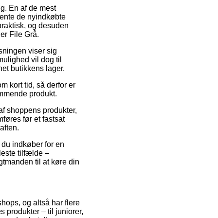
ng. En af de mest
 hente de nyindkøbte
praktisk, og desuden
r File Grå.
øsningen viser sig
lighed vil dog til
net butikkens lager.
 kort tid, så derfor er
kommende produkt.
af shoppens produkter,
øres før et fastsat
aften.
 du indkøber for en
leste tilfælde –
gtmanden til at køre din
hops, og altså har flere
produkter – til juniorer,