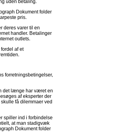
ng uden betaling.
Monograph Dokument folder
arpeste pris.
 deres varer til en
ernet handler. Betalinger
ternet outlets.
fordel af et
fremtiden.
 forretningsbetingelser,
en det længe har været en
besøges af eksperter der
 skulle få dilemmaer ved
spiller ind i forbindelse
ntielt, at man stadigvæk
nograph Dokument folder