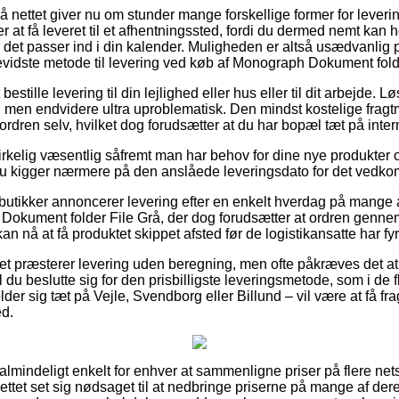
på nettet giver nu om stunder mange forskellige former for leveri
 at få leveret til et afhentningssted, fordi du dermed nemt kan
r det passer ind i din kalender. Muligheden er altså usædvanlig 
idste metode til levering ved køb af Monograph Dokument folde
stille levering til din lejlighed eller hus eller til dit arbejde. L
 men endvidere ultra uproblematisk. Den mindst kostelige fragtmu
ordren selv, hvilket dog forudsætter at du har bopæl tæt på inter
irkelig væsentlig såfremt man har behov for dine nye produkter om
t du kigger nærmere på den anslåede leveringsdato for det ved
utikker annoncerer levering efter en enkelt hverdag på mange 
kument folder File Grå, der dog forudsætter at ordren gennemf
n nå at få produktet skippet afsted før de logistikansatte har fyr
ttet præsterer levering uden beregning, men ofte påkræves det at
 du beslutte sig for den prisbilligste leveringsmetode, som i de f
 sig tæt på Vejle, Svendborg eller Billund – vil være at få fra
ed.
ualmindeligt enkelt for enhver at sammenligne priser på flere nets
tet set sig nødsaget til at nedbringe priserne på mange af deres 