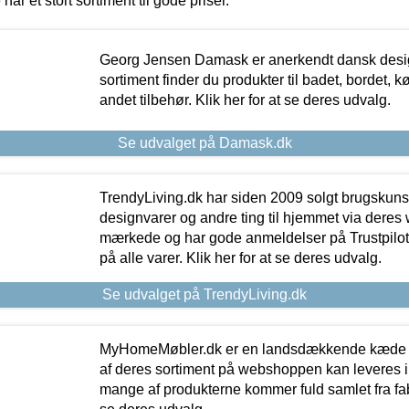
 har et stort sortiment til gode priser.
Georg Jensen Damask er anerkendt dansk desig
sortiment finder du produkter til badet, bordet, 
andet tilbehør. Klik her for at se deres udvalg.
Se udvalget på Damask.dk
TrendyLiving.dk har siden 2009 solgt brugskunst, 
designvarer og andre ting til hjemmet via deres
mærkede og har gode anmeldelser på Trustpilot,
på alle varer. Klik her for at se deres udvalg.
Se udvalget på TrendyLiving.dk
MyHomeMøbler.dk er en landsdækkende kæde m
af deres sortiment på webshoppen kan leveres i
mange af produkterne kommer fuld samlet fra fabr