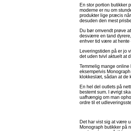
En stor portion butikker 
moderne er nu om stunder
produkter lige præcis nå
desuden den mest prisbev
Du bør omvendt prøve at be
desværre en tand dyrere,
enhver tid være at hente 
Leveringstiden på er jo v
det uden tvivl aktuelt a
Temmelig mange online b
eksempelvis Monograph Do
klokkeslæt, sådan at de ka
En hel del outlets på ne
bestemt sum. I øvrigt skal
uafhængig om man opholder
ordre til et udleveringsst
Det har vist sig at være 
Monograph butikker på net