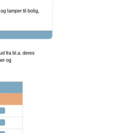
g lamper til bolig,
 fra bl.a. deres
mer og