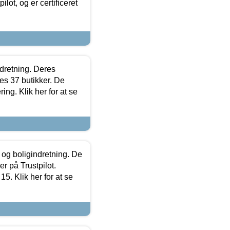
lot, og er certificeret
ndretning. Deres
s 37 butikker. De
ing. Klik her for at se
 og boligindretning. De
r på Trustpilot.
5. Klik her for at se