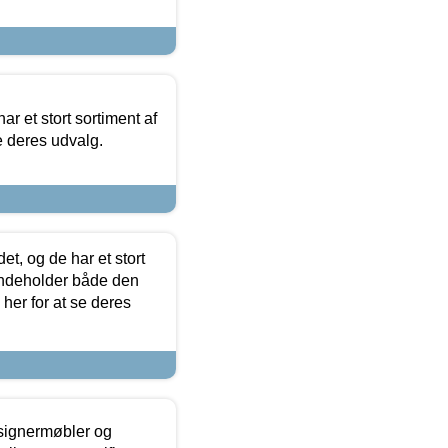
ar et stort sortiment af
e deres udvalg.
t, og de har et stort
 indeholder både den
 her for at se deres
esignermøbler og