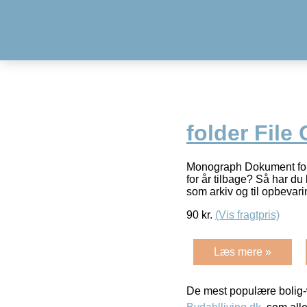
folder File 
Monograph Dokument folde
for år tilbage? Så har d
som arkiv og til opbevar
90
kr.
(Vis fragtpris)
Læs mere »
De mest populære bolig-