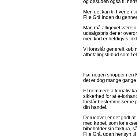
og desuden også til herr
Men det kan til hver en t
File Grå inden du gennem
Man må alligevel være opm
udsalgspris der er overor
med kort er heldigvis inkl
Vi foreslår generelt køb 
afbetalingstilbud som f.e
Før nogen shopper i en M
det er dog mange gange
Et nemmere alternativ ka
sikkerhed for at e-forhan
forstår bestemmelserne p
din handel.
Derudover er det godt at
med købet, som for eksemp
bibeholder sin faktura, 
File Grå, uden hensyn til