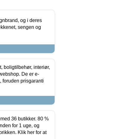
nbrand, og i deres
køkkenet, sengen og
boligtilbehør, interiør,
 webshop. De er e-
 foruden prisgaranti
ed 36 butikker. 80 %
nden for 1 uge, og
ikken. Klik her for at