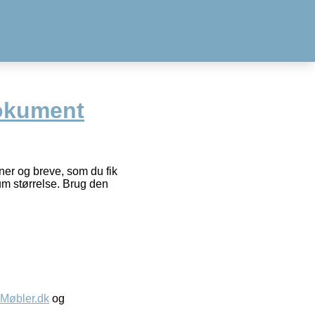
okument
ner og breve, som du fik
um størrelse. Brug den
øbler.dk
og