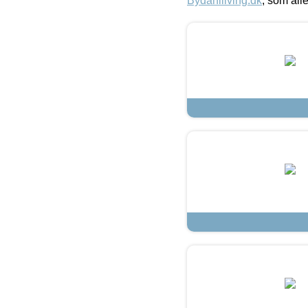
Bydahlliving.dk
, som alle