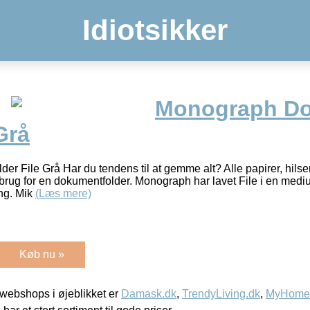
Idiotsikker
Monograph D
Grå
r File Grå Har du tendens til at gemme alt? Alle papirer, hilse
u brug for en dokumentfolder. Monograph har lavet File i en medi
ing. Mik
(Læs mere)
Køb nu »
webshops i øjeblikket er
Damask.dk
,
TrendyLiving.dk
,
MyHomeM