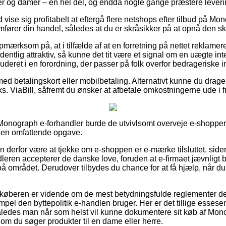
er og damer – en hel del, og endda nogle gange præstere leveri
id vise sig profitabelt at eftergå flere netshops efter tilbud på 
fører din handel, således at du er skråsikker på at opnå den sk
ærksom på, at i tilfælde af at en forretning på nettet reklamerer
dentlig attraktiv, så kunne det tit være et signal om en uægte int
uderet i en forordning, der passer på folk overfor bedrageriske in
med betalingskort eller mobilbetaling. Alternativt kunne du drage 
ks. ViaBill, såfremt du ønsker at afbetale omkostningerne ude i 
onograph e-forhandler burde de utvivlsomt overveje e-shoppens
 en omfattende opgave.
n derfor være at tjekke om e-shoppen er e-mærke tilsluttet, sid
dleren accepterer de danske love, foruden at e-firmaet jævnligt 
å området. Derudover tilbydes du chance for at få hjælp, når du
 køberen er vidende om de mest betydningsfulde reglementer der 
el den byttepolitik e-handlen bruger. Her er det tillige essese
således man når som helst vil kunne dokumentere sit køb af Mo
 om du søger produkter til en dame eller herre.