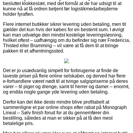
besluttet klokkeslæt, med det formål at de har udsigt til at
kunne nå at få ordren betjent før logistikmedarbejderne
holder fyraften.
Flere internet butikker sikrer levering uden betaling, men tit
gælder det kun hvis der købes for en bestemt sum. I øvrigt
kan man udvælge den mindst kostelige leveringsløsning,
hvilket oftest – uafhængig om du befinder sig nær Fredericia,
Thisted eller Bramming – vil være at få dem til at bringe
pakken til et afhentningssted.
Det er jo usædvanlig simpelt for forbrugerne at finde de
laveste priser på flere online selskaber, og derved har flere
e-forhandlere været nødt til at tvinge salgspriserne på deres
varer – til piger og drenge, samt til herrer og damer – enormt,
og endda nogle gange yde levering uden betaling.
Derfor kan det ikke desto mindre blive profitabelt at
sammenligne et par online shops efter rabat på Monograph
Lineal – Sølv finish forud for at du gennemfører din
bestilling, således at man er sikker på at få den mest
betalelige pris.