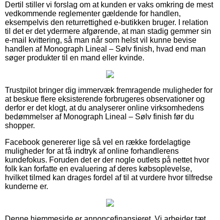
Dertil stiller vi forslag om at kunden er vaks omkring de mest
vedkommende reglementer gældende for handlen,
eksempelvis den returrettighed e-butikken bruger. I relation
til det er det ydermere afgørende, at man stadig gemmer sin
e-mail kvittering, så man når som helst vil kunne bevise
handlen af Monograph Lineal – Sølv finish, hvad end man
søger produkter til en mand eller kvinde.
Trustpilot bringer dig immervæk fremragende muligheder for
at beskue flere eksisterende forbrugeres observationer og
derfor er det klogt, at du analyserer online virksomhedens
bedømmelser af Monograph Lineal – Sølv finish før du
shopper.
Facebook genererer lige så vel en række fordelagtige
muligheder for at få indtryk af online forhandlerens
kundefokus. Foruden det er der nogle outlets på nettet hvor
folk kan forfatte en evaluering af deres købsoplevelse,
hvilket tilmed kan drages fordel af til at vurdere hvor tilfredse
kunderne er.
Denne hjemmeside er annoncefinansieret. Vi arbejder tæt