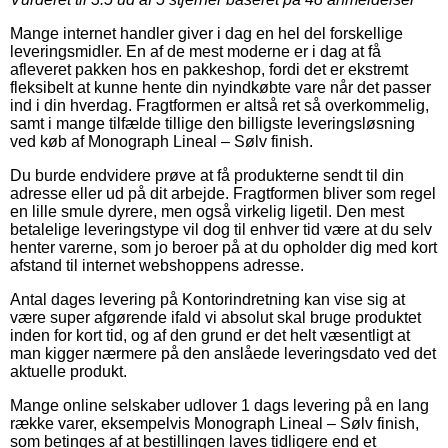
Mange internet handler giver i dag en hel del forskellige
leveringsmidler. En af de mest moderne er i dag at få
afleveret pakken hos en pakkeshop, fordi det er ekstremt
fleksibelt at kunne hente din nyindkøbte vare når det passer
ind i din hverdag. Fragtformen er altså ret så overkommelig,
samt i mange tilfælde tillige den billigste leveringsløsning
ved køb af Monograph Lineal – Sølv finish.
Du burde endvidere prøve at få produkterne sendt til din
adresse eller ud på dit arbejde. Fragtformen bliver som regel
en lille smule dyrere, men også virkelig ligetil. Den mest
betalelige leveringstype vil dog til enhver tid være at du selv
henter varerne, som jo beroer på at du opholder dig med kort
afstand til internet webshoppens adresse.
Antal dages levering på Kontorindretning kan vise sig at
være super afgørende ifald vi absolut skal bruge produktet
inden for kort tid, og af den grund er det helt væsentligt at
man kigger nærmere på den anslåede leveringsdato ved det
aktuelle produkt.
Mange online selskaber udlover 1 dags levering på en lang
række varer, eksempelvis Monograph Lineal – Sølv finish,
som betinges af at bestillingen laves tidligere end et