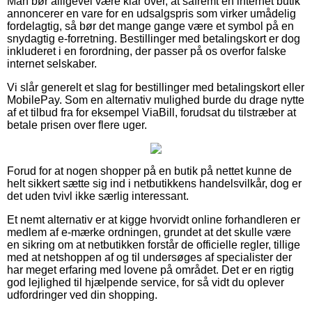
Man bør alligevel være klar over, at såfremt en internet butik
annoncerer en vare for en udsalgspris som virker umådelig
fordelagtig, så bør det mange gange være et symbol på en
snydagtig e-forretning. Bestillinger med betalingskort er dog
inkluderet i en forordning, der passer på os overfor falske
internet selskaber.
Vi slår generelt et slag for bestillinger med betalingskort eller
MobilePay. Som en alternativ mulighed burde du drage nytte
af et tilbud fra for eksempel ViaBill, forudsat du tilstræber at
betale prisen over flere uger.
Forud for at nogen shopper på en butik på nettet kunne de
helt sikkert sætte sig ind i netbutikkens handelsvilkår, dog er
det uden tvivl ikke særlig interessant.
Et nemt alternativ er at kigge hvorvidt online forhandleren er
medlem af e-mærke ordningen, grundet at det skulle være
en sikring om at netbutikken forstår de officielle regler, tillige
med at netshoppen af og til undersøges af specialister der
har meget erfaring med lovene på området. Det er en rigtig
god lejlighed til hjælpende service, for så vidt du oplever
udfordringer ved din shopping.