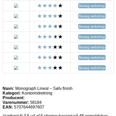
Besøg webshop
Besøg webshop
Besøg webshop
Besøg webshop
Besøg webshop
Besøg webshop
Besøg webshop
Navn:
Monograph Lineal – Sølv finish
Kategori:
Kontorindretning
Producent:
Varenummer:
58184
EAN:
5707644697607
Vurderet til
3.5
ud af 5 stjerner baseret på
48
anmeldelser