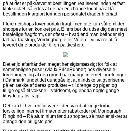
på at det er påkrævet at bestillingen realiseres inden et fast
klokkeslæt, således at de har en chance for at nå at få
bestillingen klargjort forinden personalet drager hjemad.
Flere netshops lover portofri fragt, men ofte kun såfremt der
shoppes for en konkret pris. Ellers bør du udse dig den mest
betalelige fragtform, der oftest – hvad end man befinder sig
tæt på Taastrup, Vordingborg eller Vejen – vil være at få
leveret dine produkter til en pakkeshop.
Det er jo efterhånden meget hensigtsmæssigt for folk at
sammenligne priser (via fx PriceRunner) hos diverse e-
forretninger, og af den grund har mange internet forretninger
i Danmark fundet det uundgåeligt at mindske salgspriserne
på en række af deres produkter – til drenge og piger, og
tillige også til voksne – voldsomt, og endda nogle gange
tilbyde gratis fragt.
Det kan til hver en tid være tiden værd at kigge forbi
forskellige internet firmaer efter rabatkoder på Monograph
Ringbind – Rå aluminium før du shopper, så man er sikret at
antage den billigste pris.