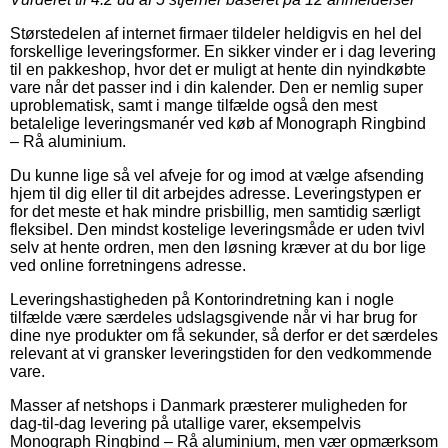
Størstedelen af internet firmaer tildeler heldigvis en hel del
forskellige leveringsformer. En sikker vinder er i dag levering
til en pakkeshop, hvor det er muligt at hente din nyindkøbte
vare når det passer ind i din kalender. Den er nemlig super
uproblematisk, samt i mange tilfælde også den mest
betalelige leveringsmanér ved køb af Monograph Ringbind
– Rå aluminium.
Du kunne lige så vel afveje for og imod at vælge afsending
hjem til dig eller til dit arbejdes adresse. Leveringstypen er
for det meste et hak mindre prisbillig, men samtidig særligt
fleksibel. Den mindst kostelige leveringsmåde er uden tvivl
selv at hente ordren, men den løsning kræver at du bor lige
ved online forretningens adresse.
Leveringshastigheden på Kontorindretning kan i nogle
tilfælde være særdeles udslagsgivende når vi har brug for
dine nye produkter om få sekunder, så derfor er det særdeles
relevant at vi gransker leveringstiden for den vedkommende
vare.
Masser af netshops i Danmark præsterer muligheden for
dag-til-dag levering på utallige varer, eksempelvis
Monograph Ringbind – Rå aluminium, men vær opmærksom