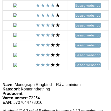
Besøg webshop
Besøg webshop
Besøg webshop
Besøg webshop
Besøg webshop
Besøg webshop
Besøg webshop
Navn:
Monograph Ringbind – Rå aluminium
Kategori:
Kontorindretning
Producent:
Varenummer:
72254
EAN:
5707644778016
Vurderet til
4.2
ud af 5 stjerner baseret på
12
anmeldelser