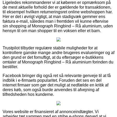
Ligeledes rekommanderer vi at køberen er opmærksom på
de mest aktuelle forhold der er gældende for transaktionen,
til eksempel hvilken returneringsret online webshoppen har.
Her er det i øvrigt vigtigt, at man stadigvæk gemmer ens
faktura e-mail, således man i fremtiden vil kunne eftervise
sin shopping af Monograph Ringbind – Rå aluminium, uden
hensyn til om man shopper til en voksen eller et barn.
Trustpilot tilbyder regulære stabile muligheder for at
kontrollere ganske mange andre brugeres evalueringer og af
den grund er det fornuftigt, at du eftersøger e-butikkens
omtaler af Monograph Ringbind – Rå aluminium forinden du
bestiller.
Facebook bringer dig også ret så relevante genveje til at få
indblik i e-firmaets popularitet. Foruden det ses en del
internet firmaer som gør det muligt at nedfælde en kritik af
deres køb, som også burde anvendes til afvejning af
tilfredsheden hos kunderne.
Vores website er finansieret af annonceindtægter. Vi
arbejder tæt sammen med en stribe e-shops derved at vi