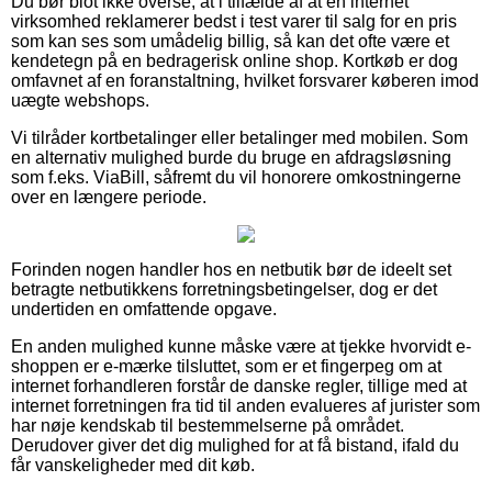
Du bør blot ikke overse, at i tilfælde af at en internet
virksomhed reklamerer bedst i test varer til salg for en pris
som kan ses som umådelig billig, så kan det ofte være et
kendetegn på en bedragerisk online shop. Kortkøb er dog
omfavnet af en foranstaltning, hvilket forsvarer køberen imod
uægte webshops.
Vi tilråder kortbetalinger eller betalinger med mobilen. Som
en alternativ mulighed burde du bruge en afdragsløsning
som f.eks. ViaBill, såfremt du vil honorere omkostningerne
over en længere periode.
Forinden nogen handler hos en netbutik bør de ideelt set
betragte netbutikkens forretningsbetingelser, dog er det
undertiden en omfattende opgave.
En anden mulighed kunne måske være at tjekke hvorvidt e-
shoppen er e-mærke tilsluttet, som er et fingerpeg om at
internet forhandleren forstår de danske regler, tillige med at
internet forretningen fra tid til anden evalueres af jurister som
har nøje kendskab til bestemmelserne på området.
Derudover giver det dig mulighed for at få bistand, ifald du
får vanskeligheder med dit køb.