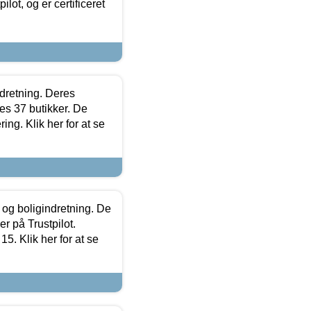
lot, og er certificeret
ndretning. Deres
s 37 butikker. De
ing. Klik her for at se
 og boligindretning. De
r på Trustpilot.
5. Klik her for at se