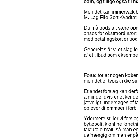
børn, og tillige også til
Men det kan immervæk bli
M. Låg File Sort Kvadratis
Du må trods alt være opm
anses for ekstraordinært 
med betalingskort er trod
Generelt slår vi et slag 
af et tilbud som eksempel
Forud for at nogen købe
men det er typisk ikke 
Et andet forslag kan derf
almindeligvis er et kend
jævnligt undersøges af fa
oplever dilemmaer i forb
Ydermere stiller vi forsla
byttepolitik online forr
faktura e-mail, så man e
uafhængig om man er på ud