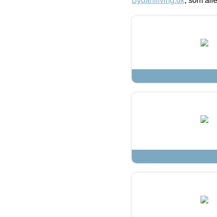
Bydahlliving.dk
, som alle