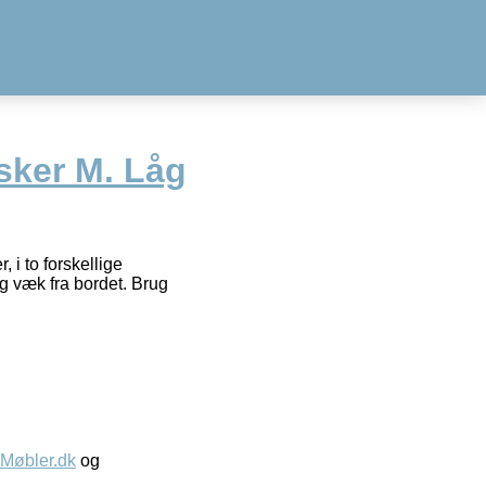
ker M. Låg
 i to forskellige
g væk fra bordet. Brug
øbler.dk
og