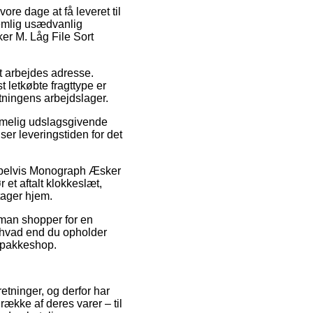
ore dage at få leveret til
nemlig usædvanlig
er M. Låg File Sort
dit arbejdes adresse.
 letkøbte fragttype er
etningens arbejdslager.
mmelig udslagsgivende
ser leveringstiden for det
empelvis Monograph Æsker
 et aftalt klokkeslæt,
tager hjem.
 man shopper for en
 hvad end du opholder
n pakkeshop.
etninger, og derfor har
række af deres varer – til