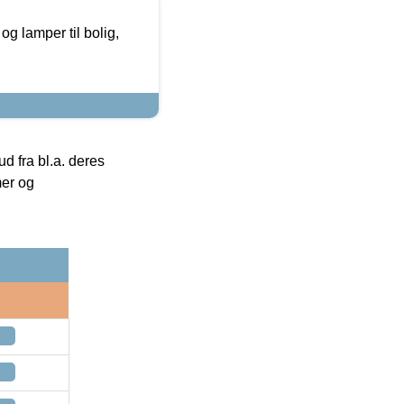
g lamper til bolig,
 fra bl.a. deres
mer og