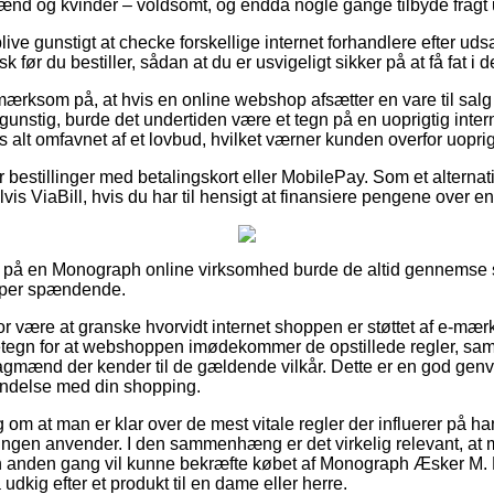
 mænd og kvinder – voldsomt, og endda nogle gange tilbyde fragt
ve gunstigt at checke forskellige internet forhandlere efter u
k før du bestiller, sådan at du er usvigeligt sikker på at få fat i 
ærksom på, at hvis en online webshop afsætter en vare til salg 
gunstig, burde det undertiden være et tegn på en uoprigtig intern
s alt omfavnet af et lovbud, hvilket værner kunden overfor uoprig
for bestillinger med betalingskort eller MobilePay. Som et alterna
vis ViaBill, hvis du har til hensigt at finansiere pengene over 
r på en Monograph online virksomhed burde de altid gennemse 
super spændende.
or være at granske hvorvidt internet shoppen er støttet af e-mærk
etegn for at webshoppen imødekommer de opstillede regler, samt
gmænd der kender til de gældende vilkår. Dette er en god genvej t
indelse med din shopping.
g om at man er klar over de mest vitale regler der influerer på ha
etningen anvender. I den sammenhæng er det virkelig relevant, at
n anden gang vil kunne bekræfte købet af Monograph Æsker M. L
kig efter et produkt til en dame eller herre.