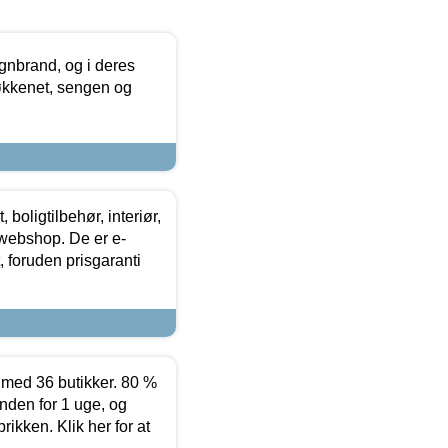
nbrand, og i deres
køkkenet, sengen og
boligtilbehør, interiør,
 webshop. De er e-
 foruden prisgaranti
ed 36 butikker. 80 %
nden for 1 uge, og
ikken. Klik her for at