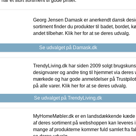
 har et stort sortiment til gode priser.
Georg Jensen Damask er anerkendt dansk desig
sortiment finder du produkter til badet, bordet, 
andet tilbehør. Klik her for at se deres udvalg.
Se udvalget på Damask.dk
TrendyLiving.dk har siden 2009 solgt brugskunst, 
designvarer og andre ting til hjemmet via deres
mærkede og har gode anmeldelser på Trustpilot,
på alle varer. Klik her for at se deres udvalg.
Se udvalget på TrendyLiving.dk
MyHomeMøbler.dk er en landsdækkende kæde m
af deres sortiment på webshoppen kan leveres i
mange af produkterne kommer fuld samlet fra fabr