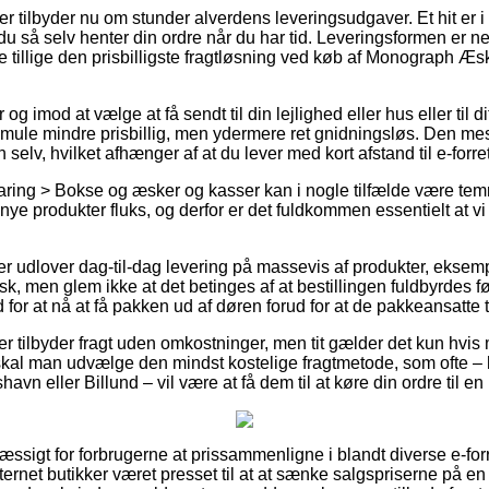
 tilbyder nu om stunder alverdens leveringsudgaver. Et hit er i v
 du så selv henter din ordre når du har tid. Leveringsformen er 
 tillige den prisbilligste fragtløsning ved køb af Monograph Æsk
r og imod at vælge at få sendt til din lejlighed eller hus eller til 
mule mindre prisbillig, men ydermere ret gnidningsløs. Den mest
 selv, hvilket afhænger af at du lever med kort afstand til e-forr
ring > Bokse og æsker og kasser kan i nogle tilfælde være te
ye produkter fluks, og derfor er det fuldkommen essentielt at vi 
ler udlover dag-til-dag levering på massevis af produkter, eks
k, men glem ikke at det betinges af at bestillingen fuldbyrdes før
for at nå at få pakken ud af døren forud for at de pakkeansatte 
r tilbyder fragt uden omkostninger, men tit gælder det kun hvis
kal man udvælge den mindst kostelige fragtmetode, som ofte –
havn eller Billund – vil være at få dem til at køre din ordre til e
æssigt for forbrugerne at prissammenligne i blandt diverse e-forr
nternet butikker været presset til at at sænke salgspriserne på en 