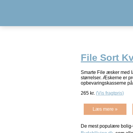
File Sort K
Smarte File æsker med låg
størrelser. Æskerne er p
opbevaringskasserne på
265
kr.
(Vis fragtpris)
Læs mere »
De mest populære bolig-