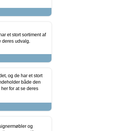
ar et stort sortiment af
e deres udvalg.
t, og de har et stort
 indeholder både den
 her for at se deres
esignermøbler og