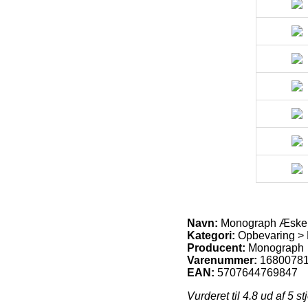
Navn:
Monograph Æsker M
Kategori:
Opbevaring > 
Producent:
Monograph
Varenummer:
1680078
EAN:
5707644769847
Vurderet til
4.8
ud af 5 st