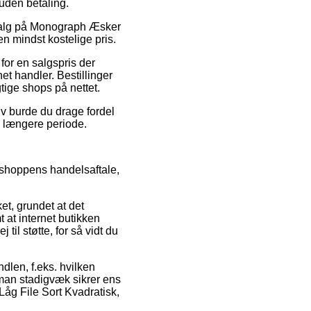
 uden betaling.
dsalg på Monograph Æsker
den mindst kostelige pris.
for en salgspris der
et handler. Bestillinger
tige shops på nettet.
tiv burde du drage fordel
en længere periode.
shoppens handelsaftale,
et, grundet at det
 at internet butikken
il støtte, for så vidt du
ndlen, f.eks. hvilken
 man stadigvæk sikrer ens
åg File Sort Kvadratisk,