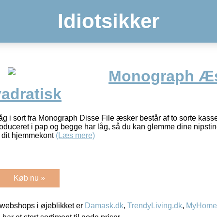
Idiotsikker
Monograph Æs
vadratisk
 i sort fra Monograph Disse File æsker består af to sorte kasser,
roduceret i pap og begge har låg, så du kan glemme dine nipstin
 dit hjemmekont
(Læs mere)
Køb nu »
webshops i øjeblikket er
Damask.dk
,
TrendyLiving.dk
,
MyHomeM