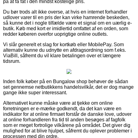
på at få fat i den mindst kostelige pris.
Du bør trods alt ikke overse, at hvis en internet forhandler
udlover varer til en pris der kan virke hamrende beskeden,
så kunne det i nogle tilfælde være et signal om en uærlig e-
butik. Køb med kort er imidlertid omfattet af en orden, som
redder køberen overfor uoprigtige online outlets.
Vi slår generelt et slag for kortkøb eller MobilePay. Som
alternativ kunne du udnytte en afdragsordning som f.eks.
ViaBill, såfremt du vil klare betalingen over et længere
tidsrum.
Inden folk køber på en Bungalow shop behøver de sådan
set gennemse netbutikkens handelsvilkår, det er dog mange
gange ikke super interessant.
Alternativet kunne måske være at tjekke om online
forretningen er e-mærke godkendt, da det kan være en
indikator for at online firmaet forstår de danske love, udover
at online forhandleren fra tid til anden besøges af fagfolk
som er meget fortrolige vilkårene på området. Det giver dig
mulighed for at blive hjulpet, såfremt du oplever problemer i
processen med din ordre.