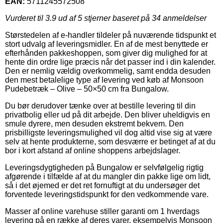
EAN:
5711245572508
Vurderet til
3.9
ud af 5 stjerner baseret på
34
anmeldelser
Størstedelen af e-handler tildeler på nuværende tidspunkt et
stort udvalg af leveringsmidler. En af de mest benyttede er
efterhånden pakkeshoppen, som giver dig mulighed for at
hente din ordre lige præcis når det passer ind i din kalender.
Den er nemlig vældig overkommelig, samt endda desuden
den mest betalelige type af levering ved køb af Monsoon
Pudebetræk – Olive – 50×50 cm fra Bungalow.
Du bør derudover tænke over at bestille levering til din
privatbolig eller ud på dit arbejde. Den bliver uheldigvis en
smule dyrere, men desuden ekstremt bekvem. Den
prisbilligste leveringsmulighed vil dog altid vise sig at være
selv at hente produkterne, som desværre er betinget af at du
bor i kort afstand af online shoppens arbejdslager.
Leveringsdygtigheden på Bungalow er selvfølgelig rigtig
afgørende i tilfælde af at du mangler din pakke lige om lidt,
så i det øjemed er det ret fornuftigt at du undersøger det
forventede leveringstidspunkt for den vedkommende vare.
Masser af online varehuse stiller garanti om 1 hverdags
levering på en række af deres varer, eksempelvis Monsoon