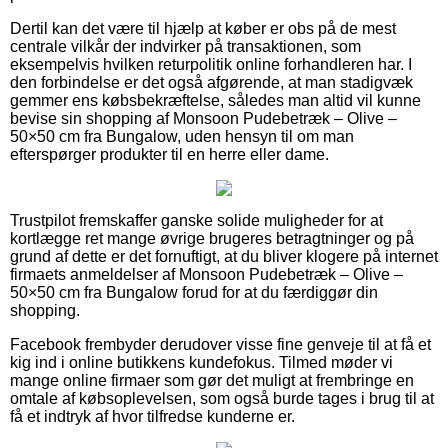
Dertil kan det være til hjælp at køber er obs på de mest
centrale vilkår der indvirker på transaktionen, som
eksempelvis hvilken returpolitik online forhandleren har. I
den forbindelse er det også afgørende, at man stadigvæk
gemmer ens købsbekræftelse, således man altid vil kunne
bevise sin shopping af Monsoon Pudebetræk – Olive –
50×50 cm fra Bungalow, uden hensyn til om man
efterspørger produkter til en herre eller dame.
Trustpilot fremskaffer ganske solide muligheder for at
kortlægge ret mange øvrige brugeres betragtninger og på
grund af dette er det fornuftigt, at du bliver klogere på internet
firmaets anmeldelser af Monsoon Pudebetræk – Olive –
50×50 cm fra Bungalow forud for at du færdiggør din
shopping.
Facebook frembyder derudover visse fine genveje til at få et
kig ind i online butikkens kundefokus. Tilmed møder vi
mange online firmaer som gør det muligt at frembringe en
omtale af købsoplevelsen, som også burde tages i brug til at
få et indtryk af hvor tilfredse kunderne er.