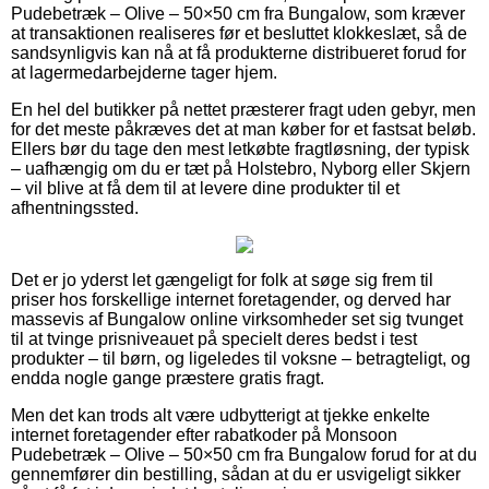
Pudebetræk – Olive – 50×50 cm fra Bungalow, som kræver
at transaktionen realiseres før et besluttet klokkeslæt, så de
sandsynligvis kan nå at få produkterne distribueret forud for
at lagermedarbejderne tager hjem.
En hel del butikker på nettet præsterer fragt uden gebyr, men
for det meste påkræves det at man køber for et fastsat beløb.
Ellers bør du tage den mest letkøbte fragtløsning, der typisk
– uafhængig om du er tæt på Holstebro, Nyborg eller Skjern
– vil blive at få dem til at levere dine produkter til et
afhentningssted.
Det er jo yderst let gængeligt for folk at søge sig frem til
priser hos forskellige internet foretagender, og derved har
massevis af Bungalow online virksomheder set sig tvunget
til at tvinge prisniveauet på specielt deres bedst i test
produkter – til børn, og ligeledes til voksne – betragteligt, og
endda nogle gange præstere gratis fragt.
Men det kan trods alt være udbytterigt at tjekke enkelte
internet foretagender efter rabatkoder på Monsoon
Pudebetræk – Olive – 50×50 cm fra Bungalow forud for at du
gennemfører din bestilling, sådan at du er usvigeligt sikker