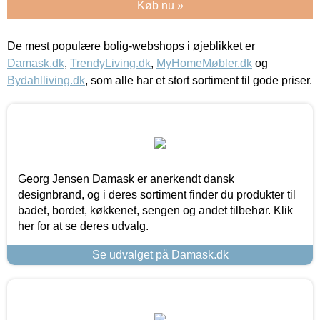
Køb nu »
De mest populære bolig-webshops i øjeblikket er
Damask.dk
,
TrendyLiving.dk
,
MyHomeMøbler.dk
og
Bydahlliving.dk
, som alle har et stort sortiment til gode priser.
Georg Jensen Damask er anerkendt dansk
designbrand, og i deres sortiment finder du produkter til
badet, bordet, køkkenet, sengen og andet tilbehør. Klik
her for at se deres udvalg.
Se udvalget på Damask.dk