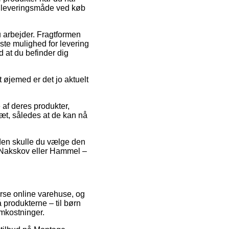
te leveringsmåde ved køb
u arbejder. Fragtformen
dste mulighed for levering
 at du befinder dig
t øjemed er det jo aktuelt
af deres produkter,
læt, således at de kan nå
suden skulle du vælge den
, Nakskov eller Hammel –
iverse online varehuse, og
å produkterne – til børn
mkostninger.