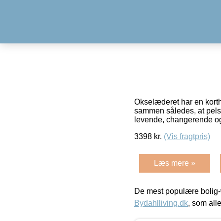
Okselæderet har en korthå
sammen således, at pelsen
levende, changerende o
3398
kr.
(Vis fragtpris)
Læs mere »
De mest populære bolig-
Bydahlliving.dk
, som alle