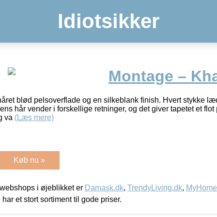
Idiotsikker
Montage – Kha
ret blød pelsoverflade og en silkeblank finish. Hvert stykke læd
s hår vender i forskellige retninger, og det giver tapetet et flo
g va
(Læs mere)
Køb nu »
webshops i øjeblikket er
Damask.dk
,
TrendyLiving.dk
,
MyHomeM
 har et stort sortiment til gode priser.