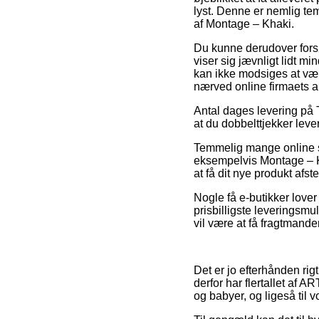
lyst. Denne er nemlig te
af Montage – Khaki.
Du kunne derudover forsø
viser sig jævnligt lidt m
kan ikke modsiges at vær
nærved online firmaets a
Antal dages levering på T
at du dobbelttjekker leve
Temmelig mange online sh
eksempelvis Montage – Kha
at få dit nye produkt afst
Nogle få e-butikker lover
prisbilligste leveringsm
vil være at få fragtmande
Det er jo efterhånden rigt
derfor har flertallet af A
og babyer, og ligeså til