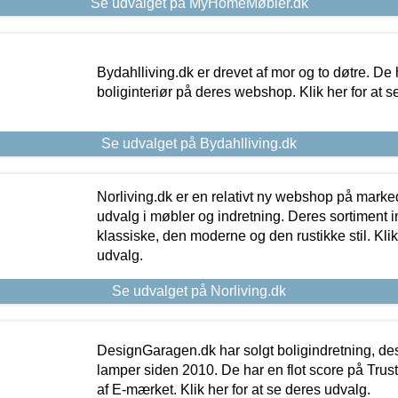
Se udvalget på MyHomeMøbler.dk
Bydahlliving.dk er drevet af mor og to døtre. De h
boliginteriør på deres webshop. Klik her for at s
Se udvalget på Bydahlliving.dk
Norliving.dk er en relativt ny webshop på markede
udvalg i møbler og indretning. Deres sortiment
klassiske, den moderne og den rustikke stil. Klik
udvalg.
Se udvalget på Norliving.dk
DesignGaragen.dk har solgt boligindretning, d
lamper siden 2010. De har en flot score på Trustpi
af E-mærket. Klik her for at se deres udvalg.