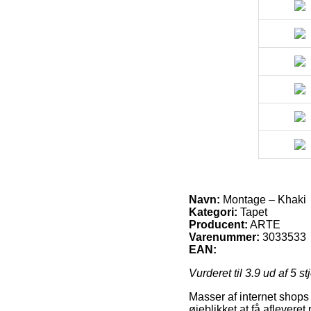
Navn:
Montage – Khaki
Kategori:
Tapet
Producent:
ARTE
Varenummer:
3033533
EAN:
Vurderet til
3.9
ud af 5 st
Masser af internet shops y
øjeblikket at få aflevere