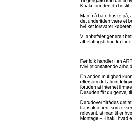
Til gengæld kan det til hv
Khaki forinden du bestill
Man må bare huske på, at 
det undertiden være et be
hvilket forsvarer køberen 
Vi anbefaler generelt be
afbetalingstilbud fra for
Før folk handler i en AR
tvivl et omfattende arbej
En anden mulighed kunne
eftersom det almindeligvis
foruden at internet firma
Desuden får du genvej til
Derudover tilrådes det 
transaktionen, som eksemp
relevant, at man til enh
Montage – Khaki, hvad en