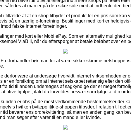
er en tid blive lukrativt at eftergå indtil flere shops på nettet eft
er, således at man er på den sikre side med at indhente den beds
i tilfælde af at en shop tilbyder et produkt for en pris som kan vi
vis på en uærlig e-forretning. Bestillinger med kort er heldigvis 
imod falske internet forretninger.
talinger med kort eller MobilePay. Som en alternativ mulighed ku
 eksempel ViaBill, når du efterspørger at betale beløbet over en p
TE e-forhandler bør man for at være sikker skimme netshoppens 
de.
 derfor være at undersøge hvorvidt internet virksomheden er 
 er en forsikring om at internet selskabet retter sig efter den off
et fra tid til anden undersøges af sagkyndige der er meget fortrol
 at blive hjulpet, ifald du forvoldes besvær som følge af din ordr
at kunden er obs på de mest vedkommende bestemmelser der kan
elvis hvilken byttepolitik e-shoppen tilbyder. I relation til de
ver tid bevarer ens ordrekvittering, så man en anden gang kan be
d man søger efter varer til en mand eller kvinde.