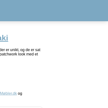
ki
er er unikt, og de er sat
t patchwork look med et
øbler.dk
og