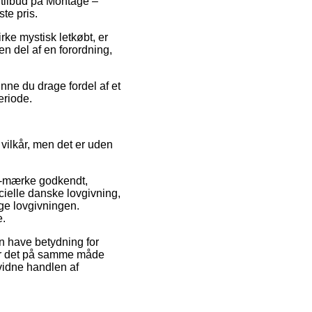
er tilbud på Montage –
te pris.
rke mystisk letkøbt, er
en del af en forordning,
nne du drage fordel af et
eriode.
vilkår, men det er uden
e-mærke godkendt,
icielle danske lovgivning,
ige lovgivningen.
e.
 have betydning for
t er det på samme måde
vidne handlen af