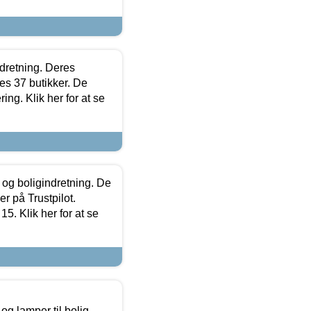
ndretning. Deres
s 37 butikker. De
ing. Klik her for at se
 og boligindretning. De
r på Trustpilot.
5. Klik her for at se
g lamper til bolig,