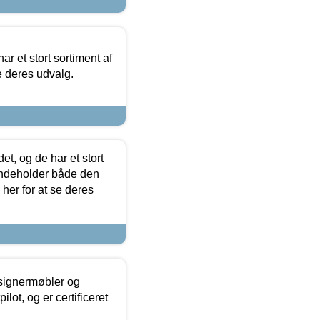
ar et stort sortiment af
e deres udvalg.
t, og de har et stort
 indeholder både den
 her for at se deres
esignermøbler og
lot, og er certificeret