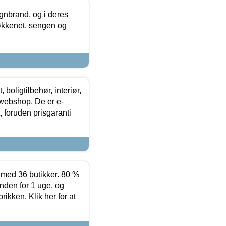
nbrand, og i deres
køkkenet, sengen og
boligtilbehør, interiør,
 webshop. De er e-
 foruden prisgaranti
ed 36 butikker. 80 %
nden for 1 uge, og
ikken. Klik her for at