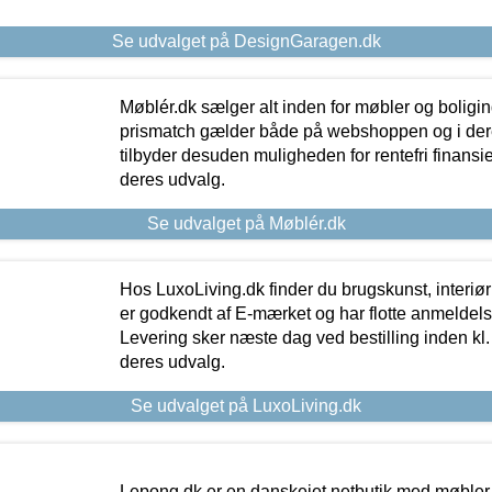
Se udvalget på DesignGaragen.dk
Møblér.dk sælger alt inden for møbler og boligi
prismatch gælder både på webshoppen og i dere
tilbyder desuden muligheden for rentefri finansier
deres udvalg.
Se udvalget på Møblér.dk
Hos LuxoLiving.dk finder du brugskunst, interiør
er godkendt af E-mærket og har flotte anmeldelse
Levering sker næste dag ved bestilling inden kl. 1
deres udvalg.
Se udvalget på LuxoLiving.dk
Lepong.dk er en danskejet netbutik med møbler o