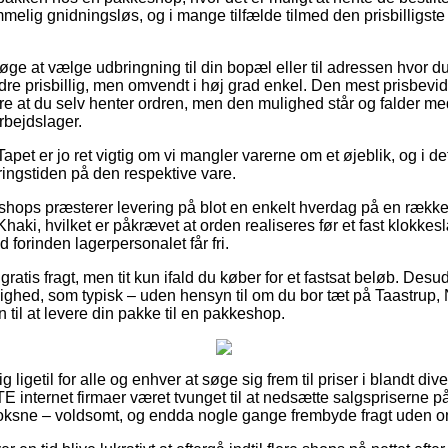
mmelig gnidningsløs, og i mange tilfælde tilmed den prisbilligs
ge at vælge udbringning til din bopæl eller til adressen hvor d
indre prisbillig, men omvendt i høj grad enkel. Den mest prisbevi
e at du selv henter ordren, men den mulighed står og falder med
rbejdslager.
apet er jo ret vigtig om vi mangler varerne om et øjeblik, og i de
ringstiden på den respektive vare.
ops præsterer levering på blot en enkelt hverdag på en række 
ki, hvilket er påkrævet at orden realiseres før et fast klokkes
ed forinden lagerpersonalet får fri.
 gratis fragt, men tit kun ifald du køber for et fastsat beløb. De
ulighed, som typisk – uden hensyn til om du bor tæt på Taastrup
n til at levere din pakke til en pakkeshop.
ig ligetil for alle og enhver at søge sig frem til priser i blandt d
RTE internet firmaer været tvunget til at nedsætte salgspriserne p
 voksne – voldsomt, og endda nogle gange frembyde fragt uden o