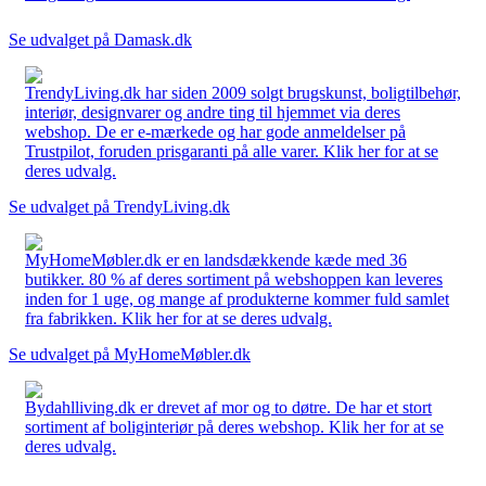
Se udvalget på Damask.dk
TrendyLiving.dk har siden 2009 solgt brugskunst, boligtilbehør,
interiør, designvarer og andre ting til hjemmet via deres
webshop. De er e-mærkede og har gode anmeldelser på
Trustpilot, foruden prisgaranti på alle varer. Klik her for at se
deres udvalg.
Se udvalget på TrendyLiving.dk
MyHomeMøbler.dk er en landsdækkende kæde med 36
butikker. 80 % af deres sortiment på webshoppen kan leveres
inden for 1 uge, og mange af produkterne kommer fuld samlet
fra fabrikken. Klik her for at se deres udvalg.
Se udvalget på MyHomeMøbler.dk
Bydahlliving.dk er drevet af mor og to døtre. De har et stort
sortiment af boliginteriør på deres webshop. Klik her for at se
deres udvalg.