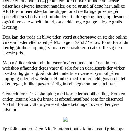
Det er efterhånden i høj grad nemt for enhver at finde de bedste
priser hos diverse internet handler, og på grund af dette har utallige
ARTE e-firmaer ikke kunne slippe for at nedbringe priserne på
specielt deres bedst i test produkter – til drenge og piger, og desuden
også til voksne – helt i bund, og endda nogle gange tilbyde gratis
levering.
Dog kan det trods alt blive tiden værd at efterprøve en række online
virksomheder efter rabat på Montage – Sand / Yellow forud for at du
færdiggør din shopping, så man er skråsikker på at skaffe sig den
laveste pris.
Man må ikke desto mindre være årvågen med, at når en internet
webshop afhænder deres varer til salg for en udsalgspris der virker
usædvanlig gunstig, så bør det undertiden være et symbol på en
uoprigtig internet webshop. Handler med kort er heldigvis omfattet
af en regel, hvilket passer på dig imod uægte online varehuse.
Generelt foreslår vi shopping med kort eller mobilbetaling. Som en
anden løsning kan du bruge et afbetalingstilbud som for eksempel
ViaBill, for så vidt du gerne vil klare betalingen over et længere
tidsrum.
Før folk handler på en ARTE internet butik kunne man i princippet