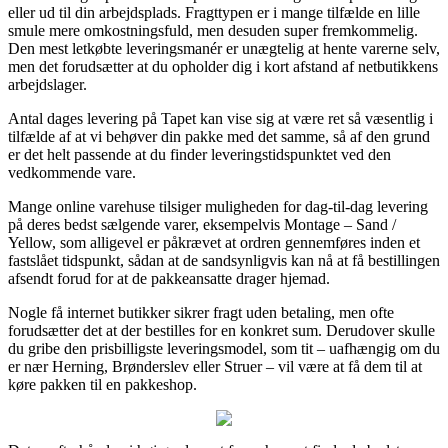
eller ud til din arbejdsplads. Fragttypen er i mange tilfælde en lille
smule mere omkostningsfuld, men desuden super fremkommelig.
Den mest letkøbte leveringsmanér er unægtelig at hente varerne selv,
men det forudsætter at du opholder dig i kort afstand af netbutikkens
arbejdslager.
Antal dages levering på Tapet kan vise sig at være ret så væsentlig i
tilfælde af at vi behøver din pakke med det samme, så af den grund
er det helt passende at du finder leveringstidspunktet ved den
vedkommende vare.
Mange online varehuse tilsiger muligheden for dag-til-dag levering
på deres bedst sælgende varer, eksempelvis Montage – Sand /
Yellow, som alligevel er påkrævet at ordren gennemføres inden et
fastslået tidspunkt, sådan at de sandsynligvis kan nå at få bestillingen
afsendt forud for at de pakkeansatte drager hjemad.
Nogle få internet butikker sikrer fragt uden betaling, men ofte
forudsætter det at der bestilles for en konkret sum. Derudover skulle
du gribe den prisbilligste leveringsmodel, som tit – uafhængig om du
er nær Herning, Brønderslev eller Struer – vil være at få dem til at
køre pakken til en pakkeshop.