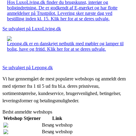
Hos LuxoLiving.dk finder du brugskunst, interiør og
boligindretning. De er godkendt af E-mærket og har flotte
anmeldelser på Trustpilot. Levering sker næste dag ved
bestilling inden kl. 15. Klik her for at se deres udvalg.
Se udvalget på LuxoLiving.dk
Lepong.dk er en danskejet netbutik med møbler og lamper til
bolig, have og fritid. Klik her for at se deres udvalg.
Se udvalget på Lepong.dk
Vi har gennemgået de mest populære webshops og anmeldt dem
med stjerner fra 1 til 5 ud fra bl.a. deres prisniveau,
sortimentstørrelse, kundeservice, brugervenlighed, betingelser,
leveringsformer og betalingsmuligheder.
Bedst anmeldte webshops
Webshop
Stjerner
Link
Besøg webshop
Besøg webshop