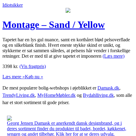
Idiotsikker
Montage – Sand / Yellow
Tapetet har en lys gul nuance, samt en korthåret blød pelsoverflade
og en silkeblank finish. Hvert eneste stykke skind er unikt, og
stykkerne er sat sammen således, at pelsens hår vender i forskellige
retninger. Det er med til at give tapetet et imponeren
(Læs mere)
3398
kr.
(Vis fragtpris)
Læs mere »
Køb nu »
De mest populære bolig-webshops i øjeblikket er
Damask.dk
,
TrendyLiving.dk
,
MyHomeMøbler.dk
og
Bydahlliving.dk
, som alle
har et stort sortiment til gode priser.
Georg Jensen Damask er anerkendt dansk designbrand, og i
deres sortiment finder du produkter til badet, bordet, køkkenet,
sengen og andet tilbehør. Klik her for at se deres udvalg.