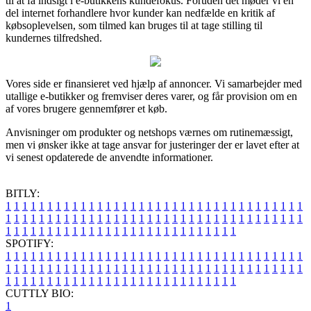
til at få indsigt i e-butikkens kundefokus. Foruden det møder vi en
del internet forhandlere hvor kunder kan nedfælde en kritik af
købsoplevelsen, som tilmed kan bruges til at tage stilling til
kundernes tilfredshed.
Vores side er finansieret ved hjælp af annoncer. Vi samarbejder med
utallige e-butikker og fremviser deres varer, og får provision om en
af vores brugere gennemfører et køb.
Anvisninger om produkter og netshops værnes om rutinemæssigt,
men vi ønsker ikke at tage ansvar for justeringer der er lavet efter at
vi senest opdaterede de anvendte informationer.
BITLY:
1
1
1
1
1
1
1
1
1
1
1
1
1
1
1
1
1
1
1
1
1
1
1
1
1
1
1
1
1
1
1
1
1
1
1
1
1
1
1
1
1
1
1
1
1
1
1
1
1
1
1
1
1
1
1
1
1
1
1
1
1
1
1
1
1
1
1
1
1
1
1
1
1
1
1
1
1
1
1
1
1
1
1
1
1
1
1
1
1
1
1
1
1
1
1
1
1
1
1
1
SPOTIFY:
1
1
1
1
1
1
1
1
1
1
1
1
1
1
1
1
1
1
1
1
1
1
1
1
1
1
1
1
1
1
1
1
1
1
1
1
1
1
1
1
1
1
1
1
1
1
1
1
1
1
1
1
1
1
1
1
1
1
1
1
1
1
1
1
1
1
1
1
1
1
1
1
1
1
1
1
1
1
1
1
1
1
1
1
1
1
1
1
1
1
1
1
1
1
1
1
1
1
1
1
CUTTLY BIO:
1