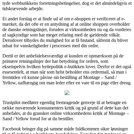
tyde webbutikkens forretningsbetingelser, dog er det almindeligvis et
tidskrævende arbejde.
Et andet forslag er at finde ud af om e-shoppen er verificeret af e-
mærket, da det ofte er en antydning af at online shoppen overholder
de danske retningslinjer, foruden at virksomheden nu og da vurderes
af sagkyndige som har meget erfaring med de gældende vilkår.
Derudover tilbydes du mulighed for at få bistand, såfremt du bliver
udsat for vanskeligheder i processen med din ordre.
Dertil er det anbefalelsesværdigt at kunden er opmærksom på de
primære retningslinjer der har betydning for ordren, som
eksempelvis hvilken byttepolitik e-butikken lover. Derfor er det også
essesentielt, at man når som helst beholder ens ordremail, så man i
fremtiden vil kunne påvise sin bestilling af Montage – Sand /
Yellow, uafhængig om man leder efter en vare til en pige eller dreng.
Trustpilot medfører egentlig fremragende genveje til at betragte en
række nuværende konsumenters kritik og på grund af dette kan det
anbefales, at du gransker online virksomhedens kritik af Montage –
Sand / Yellow forud for at du bestiller.
Facebook bringer dig på samme måde fuldkommen sikre løsninger