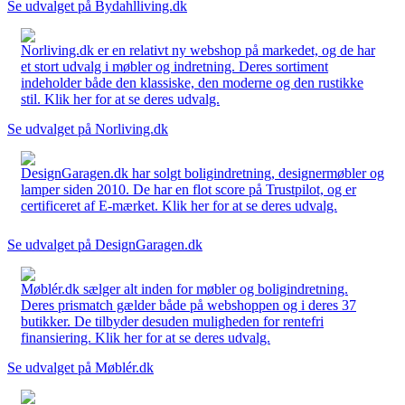
Se udvalget på Bydahlliving.dk
Norliving.dk er en relativt ny webshop på markedet, og de har
et stort udvalg i møbler og indretning. Deres sortiment
indeholder både den klassiske, den moderne og den rustikke
stil. Klik her for at se deres udvalg.
Se udvalget på Norliving.dk
DesignGaragen.dk har solgt boligindretning, designermøbler og
lamper siden 2010. De har en flot score på Trustpilot, og er
certificeret af E-mærket. Klik her for at se deres udvalg.
Se udvalget på DesignGaragen.dk
Møblér.dk sælger alt inden for møbler og boligindretning.
Deres prismatch gælder både på webshoppen og i deres 37
butikker. De tilbyder desuden muligheden for rentefri
finansiering. Klik her for at se deres udvalg.
Se udvalget på Møblér.dk