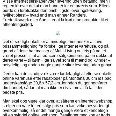
Visse internet selskaber yder levering uden betaling, men i
reglen kræver det at man handler for en præcis sum. Ellers
burde du foretrække den prisbilligste leveringsløsning,
hvilket oftest – hvad end man er nær Randers,
Frederiksværk eller Aars – er at få kørt dine produkter til et
afhentningssted.
Det er særligt enkelt for almindelige mennesker at lave
prissammenligning fra forskellige internet varehuse, og på
grund af dette har masser af Multi-Living outlets på nettet
været presset til at at reducere salgspriserne på en række af
deres varer – til børn, lige så vel som til mænd og kvinder –
betydeligt, og endda nogle gange sikre levering uden gebyr.
Derfor kan det stadigvæk være fordelagtigt at efterse enkelte
online varehuse efter rabatkoder på Montana 30 cm løs bad
underskabslåge 29,6 x 57,2 cm. forinden du gennemfører
din handel, sådan at man ikke er i tvivl om at få fat i den
bedste pris.
Man skal dog være klar over, at såfremt en internet webshop
sælger en vare for en salgspris som kan virke besynderligt
overkommelig, så er det mange gange være et kendetegn
på en svindel online webshop. Betalinger med kort er trods