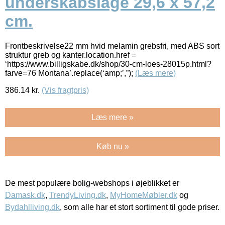
underskabslåge 29,6 x 57,2
cm.
Frontbeskrivelse22 mm hvid melamin grebsfri, med ABS sort
struktur greb og kanter.location.href =
‘https://www.billigskabe.dk/shop/30-cm-loes-28015p.html?
farve=76 Montana’.replace(‘amp;’,”);
(Læs mere)
386.14
kr.
(Vis fragtpris)
Læs mere »
Køb nu »
De mest populære bolig-webshops i øjeblikket er
Damask.dk
,
TrendyLiving.dk
,
MyHomeMøbler.dk
og
Bydahlliving.dk
, som alle har et stort sortiment til gode priser.