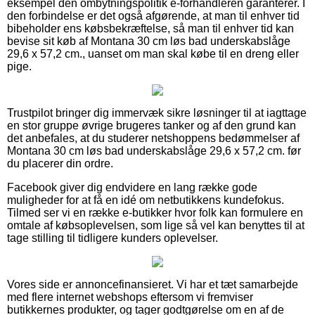
eksempel den ombytningspolitik e-forhandleren garanterer. I
den forbindelse er det også afgørende, at man til enhver tid
bibeholder ens købsbekræftelse, så man til enhver tid kan
bevise sit køb af Montana 30 cm løs bad underskabslåge
29,6 x 57,2 cm., uanset om man skal købe til en dreng eller
pige.
Trustpilot bringer dig immervæk sikre løsninger til at iagttage
en stor gruppe øvrige brugeres tanker og af den grund kan
det anbefales, at du studerer netshoppens bedømmelser af
Montana 30 cm løs bad underskabslåge 29,6 x 57,2 cm. før
du placerer din ordre.
Facebook giver dig endvidere en lang række gode
muligheder for at få en idé om netbutikkens kundefokus.
Tilmed ser vi en række e-butikker hvor folk kan formulere en
omtale af købsoplevelsen, som lige så vel kan benyttes til at
tage stilling til tidligere kunders oplevelser.
Vores side er annoncefinansieret. Vi har et tæt samarbejde
med flere internet webshops eftersom vi fremviser
butikkernes produkter, og tager godtgørelse om en af de