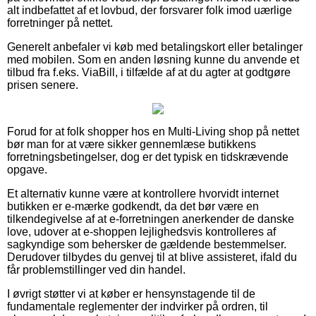
alt indbefattet af et lovbud, der forsvarer folk imod uærlige
forretninger på nettet.
Generelt anbefaler vi køb med betalingskort eller betalinger
med mobilen. Som en anden løsning kunne du anvende et
tilbud fra f.eks. ViaBill, i tilfælde af at du agter at godtgøre
prisen senere.
Forud for at folk shopper hos en Multi-Living shop på nettet
bør man for at være sikker gennemlæse butikkens
forretningsbetingelser, dog er det typisk en tidskrævende
opgave.
Et alternativ kunne være at kontrollere hvorvidt internet
butikken er e-mærke godkendt, da det bør være en
tilkendegivelse af at e-forretningen anerkender de danske
love, udover at e-shoppen lejlighedsvis kontrolleres af
sagkyndige som behersker de gældende bestemmelser.
Derudover tilbydes du genvej til at blive assisteret, ifald du
får problemstillinger ved din handel.
I øvrigt støtter vi at køber er hensynstagende til de
fundamentale reglementer der indvirker på ordren, til