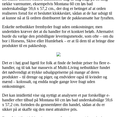
række varenumre, eksempelvis Montana 60 cm løs bad
underskabslåge 59,6 x 57,2 cm., der dog er betinget af at orden
realiseres forud for et besluttet klokkeslæt, sådan at de har udsigt til
at kunne nå at få ordren distribueret før de pakkeansatte har fyraften.
Enkelte netbutikker frembyder fragt uden omkostninger, men
undertiden kræver det at du handler for et konkret beløb. Alternativt
burde du vælge den prisbilligste leveringsmetode, som ofte – om du
bor i Horsens, Skive eller Humlebæk – er at få dem til at bringe dine
produkter til en pakkeshop.
Det er i høj grad ligetil for folk at finde de bedste priser fra flere e-
handler, og til tak har massevis af Multi-Living netbutikker fundet
det nødvendigt at trykke udsalgspriserne på mange af deres
produkter – til drenge og piger, og endvidere også til kvinder og
mænd – kolossalt, og endda nogle gange love fragt uden
omkostninger.
Det kan imidlertid vise sig nyttigt at analysere et par forskellige e-
handler efter tilbud på Montana 60 cm løs bad underskabslåge 59,6
x 57,2 cm. forinden du gennemfører din handel, sådan at du er
sikker på at skaffe sig den mest attraktive pris.