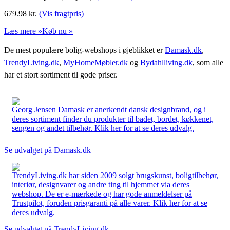
679.98
kr.
(Vis fragtpris)
Læs mere »
Køb nu »
De mest populære bolig-webshops i øjeblikket er
Damask.dk
,
TrendyLiving.dk
,
MyHomeMøbler.dk
og
Bydahlliving.dk
, som alle
har et stort sortiment til gode priser.
Georg Jensen Damask er anerkendt dansk designbrand, og i
deres sortiment finder du produkter til badet, bordet, køkkenet,
sengen og andet tilbehør. Klik her for at se deres udvalg.
Se udvalget på Damask.dk
TrendyLiving.dk har siden 2009 solgt brugskunst, boligtilbehør,
interiør, designvarer og andre ting til hjemmet via deres
webshop. De er e-mærkede og har gode anmeldelser på
Trustpilot, foruden prisgaranti på alle varer. Klik her for at se
deres udvalg.
Se udvalget på TrendyLiving.dk