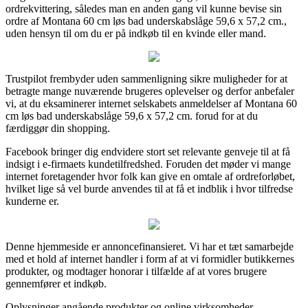
ordrekvittering, således man en anden gang vil kunne bevise sin
ordre af Montana 60 cm løs bad underskabslåge 59,6 x 57,2 cm.,
uden hensyn til om du er på indkøb til en kvinde eller mand.
Trustpilot frembyder uden sammenligning sikre muligheder for at
betragte mange nuværende brugeres oplevelser og derfor anbefaler
vi, at du eksaminerer internet selskabets anmeldelser af Montana 60
cm løs bad underskabslåge 59,6 x 57,2 cm. forud for at du
færdiggør din shopping.
Facebook bringer dig endvidere stort set relevante genveje til at få
indsigt i e-firmaets kundetilfredshed. Foruden det møder vi mange
internet foretagender hvor folk kan give en omtale af ordreforløbet,
hvilket lige så vel burde anvendes til at få et indblik i hvor tilfredse
kunderne er.
Denne hjemmeside er annoncefinansieret. Vi har et tæt samarbejde
med et hold af internet handler i form af at vi formidler butikkernes
produkter, og modtager honorar i tilfælde af at vores brugere
gennemfører et indkøb.
Oplysninger angående produkter og online virksomheder