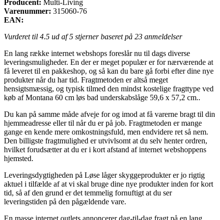
Producent:
Multi-Living
Varenummer:
315060-76
EAN:
Vurderet til
4.5
ud af 5 stjerner baseret på
23
anmeldelser
En lang række internet webshops foreslår nu til dags diverse
leveringsmuligheder. En der er meget populær er for nærværende at
få leveret til en pakkeshop, og så kan du bare gå forbi efter dine nye
produkter når du har tid. Fragtmetoden er altså meget
hensigtsmæssig, og typisk tilmed den mindst kostelige fragttype ved
køb af Montana 60 cm løs bad underskabslåge 59,6 x 57,2 cm..
Du kan på samme måde afveje for og imod at få varerne bragt til din
hjemmeadresse eller til når du er på job. Fragtmetoden er mange
gange en kende mere omkostningsfuld, men endvidere ret så nem.
Den billigste fragtmulighed er utvivlsomt at du selv henter ordren,
hvilket forudsætter at du er i kort afstand af internet webshoppens
hjemsted.
Leveringsdygtigheden på Løse låger skyggeprodukter er jo rigtig
aktuel i tilfælde af at vi skal bruge dine nye produkter inden for kort
tid, så af den grund er det temmelig fornuftigt at du ser
leveringstiden på den pågældende vare.
En masse internet outlets annoncerer dag-til-dag fragt på en lang