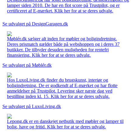
lamper siden 2010. De har en flot score på Trustpilot, og er
certificeret af E-mærket. Klik her for at se deres udvalg.
Se udvalget på DesignGaragen.dk
Møblér.dk sælger alt inden for møbler og boligindretning.
Deres prismatch gælder både på webshoppen og i deres 37
butikker. De tilbyder desuden muligheden for rentefri
finansiering. Klik her for at se deres udvalg.
Se udvalget på Møblér.dk
Hos LuxoLiving.dk finder du brugskunst, interiør og
boligindretning. De er godkendt af E-mærket og har flotte
anmeldelser på Trustpilot. Levering sker næste dag ved
bestilling inden kl. 15. Klik her for at se deres udvalg.
Se udvalget på LuxoLiving.dk
Lepong.dk er en danskejet netbutik med møbler og lamper til
bolig, have og fritid. Klik her for at se deres udvalg.