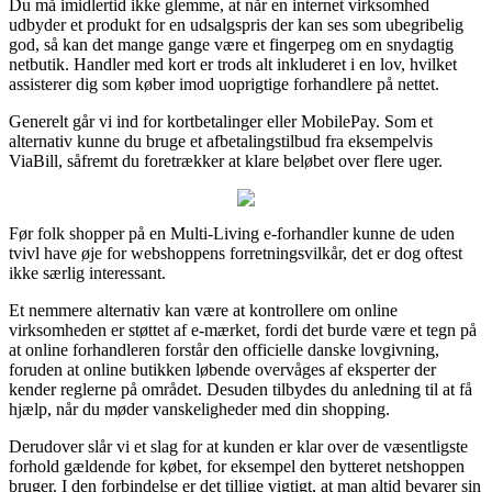
Du må imidlertid ikke glemme, at når en internet virksomhed
udbyder et produkt for en udsalgspris der kan ses som ubegribelig
god, så kan det mange gange være et fingerpeg om en snydagtig
netbutik. Handler med kort er trods alt inkluderet i en lov, hvilket
assisterer dig som køber imod uoprigtige forhandlere på nettet.
Generelt går vi ind for kortbetalinger eller MobilePay. Som et
alternativ kunne du bruge et afbetalingstilbud fra eksempelvis
ViaBill, såfremt du foretrækker at klare beløbet over flere uger.
Før folk shopper på en Multi-Living e-forhandler kunne de uden
tvivl have øje for webshoppens forretningsvilkår, det er dog oftest
ikke særlig interessant.
Et nemmere alternativ kan være at kontrollere om online
virksomheden er støttet af e-mærket, fordi det burde være et tegn på
at online forhandleren forstår den officielle danske lovgivning,
foruden at online butikken løbende overvåges af eksperter der
kender reglerne på området. Desuden tilbydes du anledning til at få
hjælp, når du møder vanskeligheder med din shopping.
Derudover slår vi et slag for at kunden er klar over de væsentligste
forhold gældende for købet, for eksempel den bytteret netshoppen
bruger. I den forbindelse er det tillige vigtigt, at man altid bevarer sin