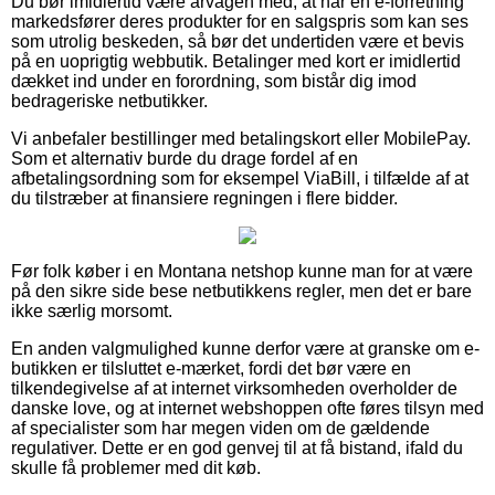
Du bør imidlertid være årvågen med, at når en e-forretning
markedsfører deres produkter for en salgspris som kan ses
som utrolig beskeden, så bør det undertiden være et bevis
på en uoprigtig webbutik. Betalinger med kort er imidlertid
dækket ind under en forordning, som bistår dig imod
bedrageriske netbutikker.
Vi anbefaler bestillinger med betalingskort eller MobilePay.
Som et alternativ burde du drage fordel af en
afbetalingsordning som for eksempel ViaBill, i tilfælde af at
du tilstræber at finansiere regningen i flere bidder.
Før folk køber i en Montana netshop kunne man for at være
på den sikre side bese netbutikkens regler, men det er bare
ikke særlig morsomt.
En anden valgmulighed kunne derfor være at granske om e-
butikken er tilsluttet e-mærket, fordi det bør være en
tilkendegivelse af at internet virksomheden overholder de
danske love, og at internet webshoppen ofte føres tilsyn med
af specialister som har megen viden om de gældende
regulativer. Dette er en god genvej til at få bistand, ifald du
skulle få problemer med dit køb.