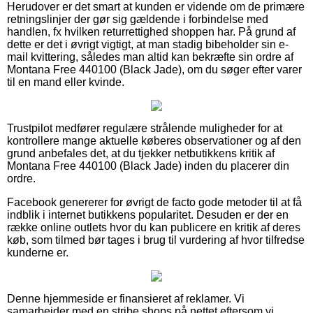
Herudover er det smart at kunden er vidende om de primære
retningslinjer der gør sig gældende i forbindelse med
handlen, fx hvilken returrettighed shoppen har. På grund af
dette er det i øvrigt vigtigt, at man stadig bibeholder sin e-
mail kvittering, således man altid kan bekræfte sin ordre af
Montana Free 440100 (Black Jade), om du søger efter varer
til en mand eller kvinde.
Trustpilot medfører regulære strålende muligheder for at
kontrollere mange aktuelle køberes observationer og af den
grund anbefales det, at du tjekker netbutikkens kritik af
Montana Free 440100 (Black Jade) inden du placerer din
ordre.
Facebook genererer for øvrigt de facto gode metoder til at få
indblik i internet butikkens popularitet. Desuden er der en
række online outlets hvor du kan publicere en kritik af deres
køb, som tilmed bør tages i brug til vurdering af hvor tilfredse
kunderne er.
Denne hjemmeside er finansieret af reklamer. Vi
samarbejder med en stribe shops på nettet eftersom vi