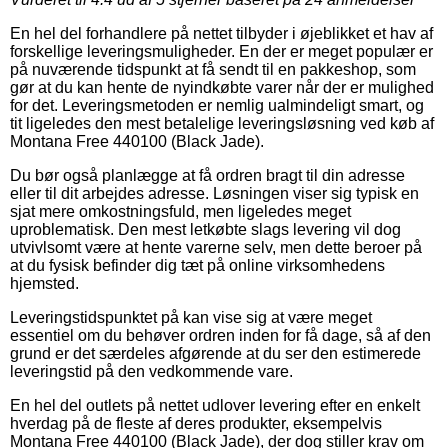
En hel del forhandlere på nettet tilbyder i øjeblikket et hav af
forskellige leveringsmuligheder. En der er meget populær er
på nuværende tidspunkt at få sendt til en pakkeshop, som
gør at du kan hente de nyindkøbte varer når der er mulighed
for det. Leveringsmetoden er nemlig ualmindeligt smart, og
tit ligeledes den mest betalelige leveringsløsning ved køb af
Montana Free 440100 (Black Jade).
Du bør også planlægge at få ordren bragt til din adresse
eller til dit arbejdes adresse. Løsningen viser sig typisk en
sjat mere omkostningsfuld, men ligeledes meget
uproblematisk. Den mest letkøbte slags levering vil dog
utvivlsomt være at hente varerne selv, men dette beroer på
at du fysisk befinder dig tæt på online virksomhedens
hjemsted.
Leveringstidspunktet på kan vise sig at være meget
essentiel om du behøver ordren inden for få dage, så af den
grund er det særdeles afgørende at du ser den estimerede
leveringstid på den vedkommende vare.
En hel del outlets på nettet udlover levering efter en enkelt
hverdag på de fleste af deres produkter, eksempelvis
Montana Free 440100 (Black Jade), der dog stiller krav om