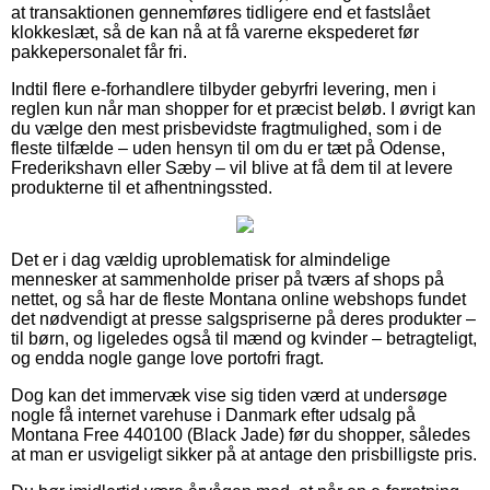
at transaktionen gennemføres tidligere end et fastslået
klokkeslæt, så de kan nå at få varerne ekspederet før
pakkepersonalet får fri.
Indtil flere e-forhandlere tilbyder gebyrfri levering, men i
reglen kun når man shopper for et præcist beløb. I øvrigt kan
du vælge den mest prisbevidste fragtmulighed, som i de
fleste tilfælde – uden hensyn til om du er tæt på Odense,
Frederikshavn eller Sæby – vil blive at få dem til at levere
produkterne til et afhentningssted.
Det er i dag vældig uproblematisk for almindelige
mennesker at sammenholde priser på tværs af shops på
nettet, og så har de fleste Montana online webshops fundet
det nødvendigt at presse salgspriserne på deres produkter –
til børn, og ligeledes også til mænd og kvinder – betragteligt,
og endda nogle gange love portofri fragt.
Dog kan det immervæk vise sig tiden værd at undersøge
nogle få internet varehuse i Danmark efter udsalg på
Montana Free 440100 (Black Jade) før du shopper, således
at man er usvigeligt sikker på at antage den prisbilligste pris.