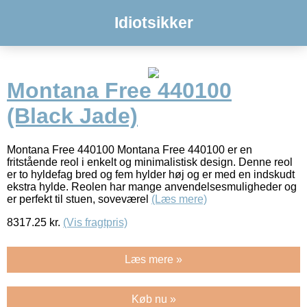
Idiotsikker
Montana Free 440100
(Black Jade)
Montana Free 440100 Montana Free 440100 er en
fritstående reol i enkelt og minimalistisk design. Denne reol
er to hyldefag bred og fem hylder høj og er med en indskudt
ekstra hylde. Reolen har mange anvendelsesmuligheder og
er perfekt til stuen, soveværel
(Læs mere)
8317.25
kr.
(Vis fragtpris)
Læs mere »
Køb nu »