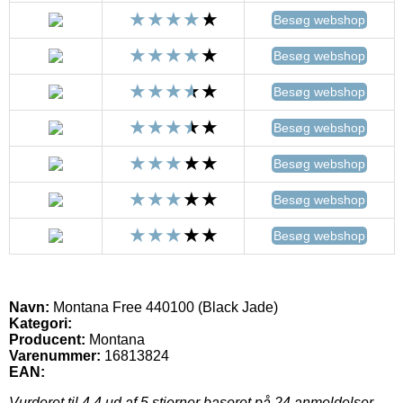
Besøg webshop
Besøg webshop
Besøg webshop
Besøg webshop
Besøg webshop
Besøg webshop
Besøg webshop
Navn:
Montana Free 440100 (Black Jade)
Kategori:
Producent:
Montana
Varenummer:
16813824
EAN:
Vurderet til
4.4
ud af 5 stjerner baseret på
24
anmeldelser