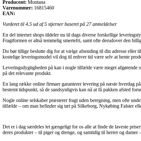
Producent:
Montana
Varenummer:
16815460
EAN:
Vurderet til
4.5
ud af 5 stjerner baseret på
27
anmeldelser
En del internet shops tildeler nu til dags diverse forskellige leverings
Fragtformen er altså temmelig smertefri, samt ofte derudover den bi
Du bør tillige beslutte dig for at vælge afsending til din adresse el
kostelige leveringsmodel vil dog til enhver tid være selv at hente pro
Leveringsdygtigheden på kan i nogle tilfælde være meget afgørende om
på det relevante produkt.
En lang række online firmaer garanterer levering på næste hverdag på
bestemt tidspunkt, så de sandsynligvis kan nå at få pakken afsted foru
Nogle online selskaber præsterer fragt uden beregning, men ofte under 
tilfælde – om man befinder sig tæt på Silkeborg, Nykøbing Falster eller 
Det er i dag særdeles let gængeligt for os alle at finde de laveste pris
deres produkter – til piger og drenge, og samtidig til herrer og damer 