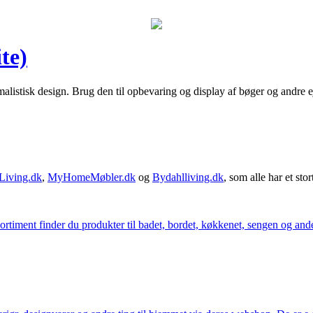
te)
alistisk design. Brug den til opbevaring og display af bøger og andre 
Living.dk
,
MyHomeMøbler.dk
og
Bydahlliving.dk
, som alle har et stor
iment finder du produkter til badet, bordet, køkkenet, sengen og andet 