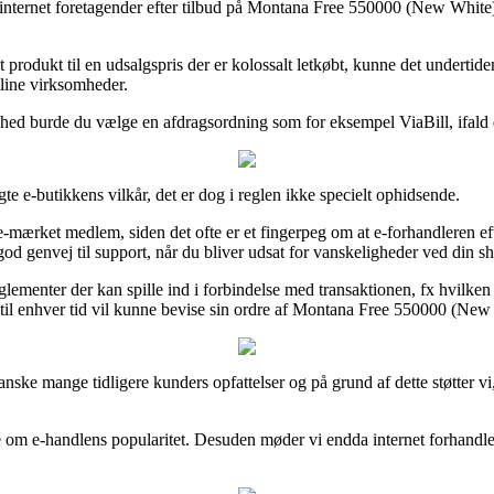
e internet foretagender efter tilbud på Montana Free 550000 (New White) 
 produkt til en udsalgspris der er kolossalt letkøbt, kunne det undertide
nline virksomheder.
ighed burde du vælge en afdragsordning som for eksempel ViaBill, ifald d
te e-butikkens vilkår, det er dog i reglen ikke specielt ophidsende.
-mærket medlem, siden det ofte er et fingerpeg om at e-forhandleren efter
d genvej til support, når du bliver udsat for vanskeligheder ved din s
ementer der kan spille ind i forbindelse med transaktionen, fx hvilken by
n til enhver tid vil kunne bevise sin ordre af Montana Free 550000 (New
ganske mange tidligere kunders opfattelser og på grund af dette støtter 
é om e-handlens popularitet. Desuden møder vi endda internet forhandler