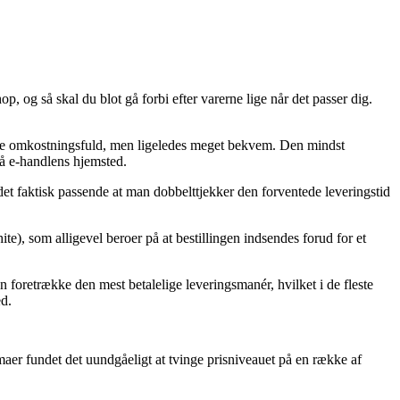
op, og så skal du blot gå forbi efter varerne lige når det passer dig.
e mere omkostningsfuld, men ligeledes meget bekvem. Den mindst
på e-handlens hjemsted.
t faktisk passende at man dobbelttjekker den forventede leveringstid
, som alligevel beroer på at bestillingen indsendes forud for et
 foretrække den mest betalelige leveringsmanér, hvilket i de fleste
ed.
irmaer fundet det uundgåeligt at tvinge prisniveauet på en række af