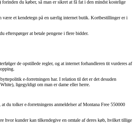
forinden du køber, så man er sikret at få fat i den mindst kostelige
n være et kendetegn på en uærlig internet butik. Kortbestillinger er i
u efterspørger at betale pengene i flere bidder.
følger de opstillede regler, og at internet forhandleren tit vurderes af
hopping.
ttepolitik e-forretningen har. I relation til det er det desuden
 White), ligegyldigt om man er dame eller herre.
vi, at du tolker e-forretningens anmeldelser af Montana Free 550000
e hvor kunder kan tilkendegive en omtale af deres køb, hvilket tillige