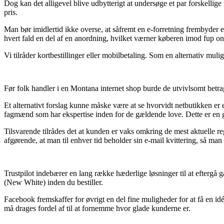
Dog kan det alligevel blive udbytterigt at undersøge et par forskellig
pris.
Man bør imidlertid ikke overse, at såfremt en e-forretning frembyder et
hvert fald en del af en anordning, hvilket værner køberen imod fup o
Vi tilråder kortbestillinger eller mobilbetaling. Som en alternativ mul
Før folk handler i en Montana internet shop burde de utvivlsomt betrag
Et alternativt forslag kunne måske være at se hvorvidt netbutikken er e
fagmænd som har ekspertise inden for de gældende love. Dette er en go
Tilsvarende tilrådes det at kunden er vaks omkring de mest aktuelle regl
afgørende, at man til enhver tid beholder sin e-mail kvittering, så ma
Trustpilot indebærer en lang række hæderlige løsninger til at eftergå 
(New White) inden du bestiller.
Facebook fremskaffer for øvrigt en del fine muligheder for at få en id
må drages fordel af til at fornemme hvor glade kunderne er.