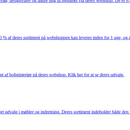
eriør, designvarer og andre ting til hjemmet via deres webshop. De er 
af deres sortiment på webshoppen kan leveres inden for 1 uge, og ma
nt af boliginteriør på deres webshop. Klik her for at se deres udvalg.
rt udvalg i møbler og indretning. Deres sortiment indeholder både den k