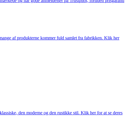
e-mærkede og har gode anmeldelser på Trustpilot, foruden prisgaranti
nge af produkterne kommer fuld samlet fra fabrikken. Klik her
lassiske, den moderne og den rustikke stil. Klik her for at se deres