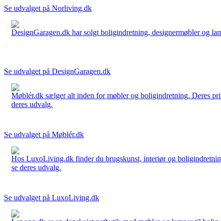
Se udvalget på Norliving.dk
DesignGaragen.dk har solgt boligindretning, designermøbler og lamper
Se udvalget på DesignGaragen.dk
Møblér.dk sælger alt inden for møbler og boligindretning. Deres pri
deres udvalg.
Se udvalget på Møblér.dk
Hos LuxoLiving.dk finder du brugskunst, interiør og boligindretning
se deres udvalg.
Se udvalget på LuxoLiving.dk