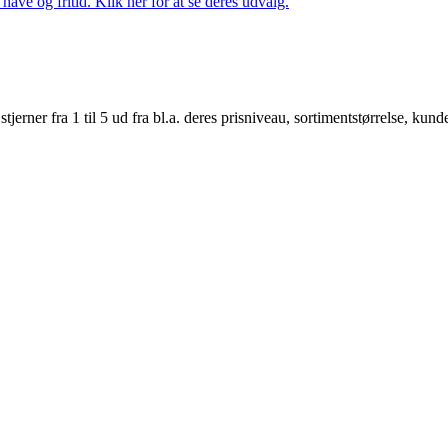
ave og fritid. Klik her for at se deres udvalg.
er fra 1 til 5 ud fra bl.a. deres prisniveau, sortimentstørrelse, kunde