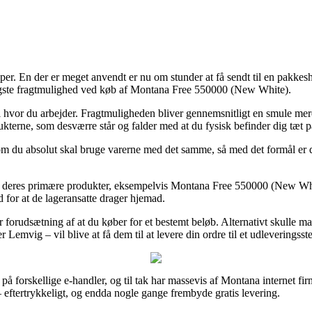
typer. En der er meget anvendt er nu om stunder at få sendt til en pakkesh
lligste fragtmulighed ved køb af Montana Free 550000 (New White).
ler til hvor du arbejder. Fragtmuligheden bliver gennemsnitligt en smul
dukterne, som desværre står og falder med at du fysisk befinder dig tæt 
 du absolut skal bruge varerne med det samme, så med det formål er de
 deres primære produkter, eksempelvis Montana Free 550000 (New White)
d for at de lageransatte drager hjemad.
forudsætning af at du køber for et bestemt beløb. Alternativt skulle man
Lemvig – vil blive at få dem til at levere din ordre til et udleveringsst
er på forskellige e-handler, og til tak har massevis af Montana internet f
– eftertrykkeligt, og endda nogle gange frembyde gratis levering.