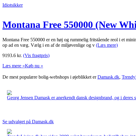
Idiotsikker
Montana Free 550000 (New Whi
Montana Free 550000 er en høj og rummelig fritstående reol i et minim
op ad en væg. Vælg i en af de miljøvenlige og v
(Læs mere)
9193.6
kr.
(Vis fragtpris)
Læs mere »
Køb nu »
De mest populære bolig-webshops i øjeblikket er
Damask.dk
,
Trendy
Georg Jensen Damask er anerkendt dansk designbrand, og i deres sort
Se udvalget på Damask.dk