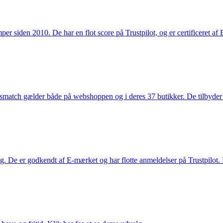
 siden 2010. De har en flot score på Trustpilot, og er certificeret af 
smatch gælder både på webshoppen og i deres 37 butikker. De tilbyder d
. De er godkendt af E-mærket og har flotte anmeldelser på Trustpilot. L