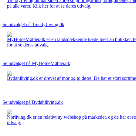
TrendyLiving.dk har siden 2009 solgt brugskunst, boligtilbehør, int
på alle varer. Klik her for at se deres udvalg.
Se udvalget på TrendyLiving.dk
MyHomeMøbler.dk er en landsdækkende kæde med 36 butikker. 80 % 
for at se deres udvalg.
Se udvalget på MyHomeMøbler.dk
Bydahlliving.dk er drevet af mor og to døtre. De har et stort sortime
Se udvalget på Bydahlliving.dk
Norliving.dk er en relativt ny webshop på markedet, og de har et sto
udvalg.