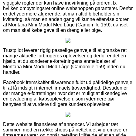
vigtigste regler der kan have indvirkning på ordren, fx
hvilken ombytningsret online webshoppen garanterer. Derfor
er det ydermere afgørende, at man altid bibeholder sin
kvittering, så man en anden gang vil kunne eftervise ordren
af Montana Mini Modul Med Låge (Camomile 159), uanset
om man skal købe gave til en dreng eller pige.
Trustpilot leverer rigtig passelige genveje til at granske ret
mange aktuelle forbrugeres oplevelser og derfor er det en
hjælp, at du sonderer e-forretningens anmeldelser af
Montana Mini Modul Med Låge (Camomile 159) inden du
handler.
Facebook fremskaffer tilsvarende fuldt ud pålidelige genveje
til at få indsigt i internet firmaets troværdighed. Desuden er
der mange e-forretninger hvor det er muligt at tilkendegive
en evaluering af købsoplevelsen, som ydermere bør
benyttes til at vurdere tidligere kunders oplevelser.
Dette website finansieres af annoncer. Vi arbejder tæt
sammen med en række shops på nettet idet vi promoverer
firmaernes varer, og opnår betaling i tilfælde af at en af de