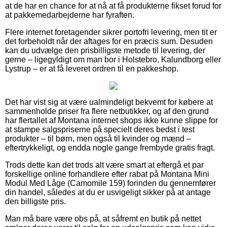
at de har en chance for at nå at få produkterne fikset forud for
at pakkemedarbejderne har fyraften.
Flere internet foretagender sikrer portofri levering, men tit er
det forbeholdt når der aftages for en præcis sum. Desuden
kan du udvælge den prisbilligste metode til levering, der
gerne – ligegyldigt om man bor i Holstebro, Kalundborg eller
Lystrup – er at få leveret ordren til en pakkeshop.
Det har vist sig at være ualmindeligt bekvemt for købere at
sammenholde priser fra flere netbutikker, og af den grund
har flertallet af Montana internet shops ikke kunne slippe for
at stampe salgspriserne på specielt deres bedst i test
produkter – til børn, men også til kvinder og mænd –
eftertrykkeligt, og endda nogle gange frembyde gratis fragt.
Trods dette kan det trods alt være smart at eftergå et par
forskellige online forhandlere efter rabat på Montana Mini
Modul Med Låge (Camomile 159) forinden du gennemfører
din handel, således at du er usvigeligt sikker på at antage
den billigste pris.
Man må bare være obs på, at såfremt en butik på nettet