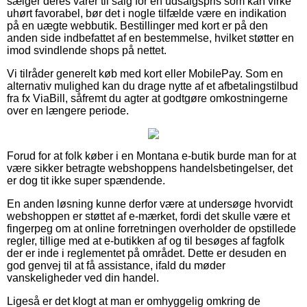
sælger deres varer til salg for en udsalgspris som kan virke
uhørt favorabel, bør det i nogle tilfælde være en indikation
på en uægte webbutik. Bestillinger med kort er på den
anden side indbefattet af en bestemmelse, hvilket støtter en
imod svindlende shops på nettet.
Vi tilråder generelt køb med kort eller MobilePay. Som en
alternativ mulighed kan du drage nytte af et afbetalingstilbud
fra fx ViaBill, såfremt du agter at godtgøre omkostningerne
over en længere periode.
Forud for at folk køber i en Montana e-butik burde man for at
være sikker betragte webshoppens handelsbetingelser, det
er dog tit ikke super spændende.
En anden løsning kunne derfor være at undersøge hvorvidt
webshoppen er støttet af e-mærket, fordi det skulle være et
fingerpeg om at online forretningen overholder de opstillede
regler, tillige med at e-butikken af og til besøges af fagfolk
der er inde i reglementet på området. Dette er desuden en
god genvej til at få assistance, ifald du møder
vanskeligheder ved din handel.
Ligeså er det klogt at man er omhyggelig omkring de