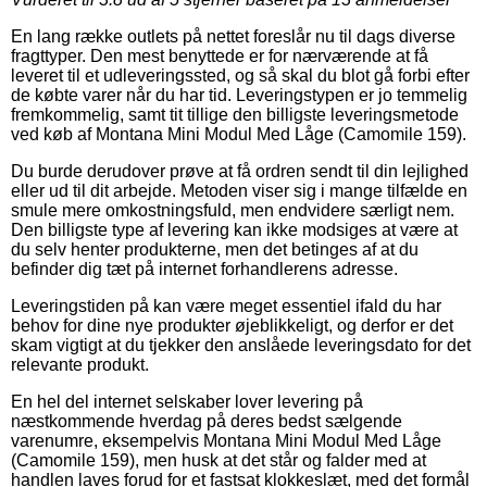
En lang række outlets på nettet foreslår nu til dags diverse
fragttyper. Den mest benyttede er for nærværende at få
leveret til et udleveringssted, og så skal du blot gå forbi efter
de købte varer når du har tid. Leveringstypen er jo temmelig
fremkommelig, samt tit tillige den billigste leveringsmetode
ved køb af Montana Mini Modul Med Låge (Camomile 159).
Du burde derudover prøve at få ordren sendt til din lejlighed
eller ud til dit arbejde. Metoden viser sig i mange tilfælde en
smule mere omkostningsfuld, men endvidere særligt nem.
Den billigste type af levering kan ikke modsiges at være at
du selv henter produkterne, men det betinges af at du
befinder dig tæt på internet forhandlerens adresse.
Leveringstiden på kan være meget essentiel ifald du har
behov for dine nye produkter øjeblikkeligt, og derfor er det
skam vigtigt at du tjekker den anslåede leveringsdato for det
relevante produkt.
En hel del internet selskaber lover levering på
næstkommende hverdag på deres bedst sælgende
varenumre, eksempelvis Montana Mini Modul Med Låge
(Camomile 159), men husk at det står og falder med at
handlen laves forud for et fastsat klokkeslæt, med det formål