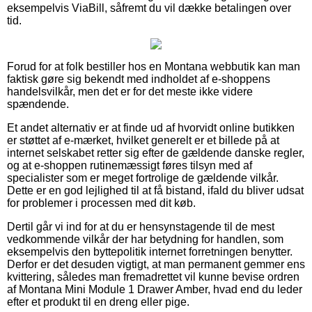
eksempelvis ViaBill, såfremt du vil dække betalingen over
tid.
Forud for at folk bestiller hos en Montana webbutik kan man
faktisk gøre sig bekendt med indholdet af e-shoppens
handelsvilkår, men det er for det meste ikke videre
spændende.
Et andet alternativ er at finde ud af hvorvidt online butikken
er støttet af e-mærket, hvilket generelt er et billede på at
internet selskabet retter sig efter de gældende danske regler,
og at e-shoppen rutinemæssigt føres tilsyn med af
specialister som er meget fortrolige de gældende vilkår.
Dette er en god lejlighed til at få bistand, ifald du bliver udsat
for problemer i processen med dit køb.
Dertil går vi ind for at du er hensynstagende til de mest
vedkommende vilkår der har betydning for handlen, som
eksempelvis den byttepolitik internet forretningen benytter.
Derfor er det desuden vigtigt, at man permanent gemmer ens
kvittering, således man fremadrettet vil kunne bevise ordren
af Montana Mini Module 1 Drawer Amber, hvad end du leder
efter et produkt til en dreng eller pige.