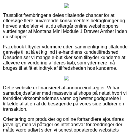
Trustpilot frembringer aldeles tiltalende chancer for at
eftersøge flere nuværende konsumenters betragtninger og
herved anbefaler vi, at du eftergår online webshoppens
vurderinger af Montana Mini Module 1 Drawer Amber inden
du shopper.
Facebook tilbyder ydermere uden sammenligning tiltalende
genveje til at få et kig ind i e-handlens kundetilfredshed.
Desuden ser vi mange e-butikker som tilbyder kunderne at
aflevere en vurdering af deres køb, som ydermere må
bruges til at få et indtryk af tilfredsheden hos kunderne.
Dette website er finansieret af annonceindtægter. Vi har
samarbejdsaftaler med massevis af shops på nettet hvori vi
formidler virksomhedernes varer, og høster godtgørelse i
tilfælde af at en af de besøgende på vores side udfører en
transaktion.
Orientering om produkter og online forhandlere ajourføres
jævnligt, men vi påtager os intet ansvar for ændringer der
måtte være udført siden vi senest opdaterede websitets