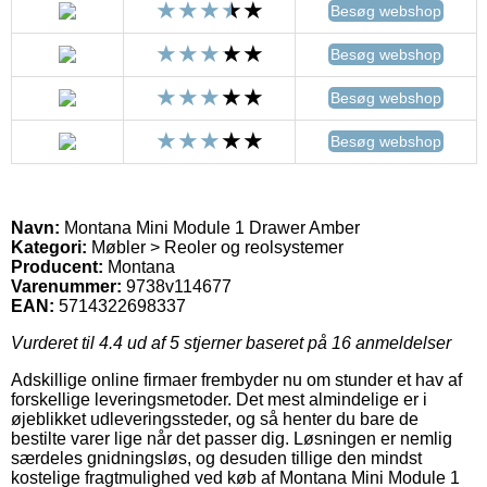
Besøg webshop
Besøg webshop
Besøg webshop
Besøg webshop
Navn:
Montana Mini Module 1 Drawer Amber
Kategori:
Møbler > Reoler og reolsystemer
Producent:
Montana
Varenummer:
9738v114677
EAN:
5714322698337
Vurderet til
4.4
ud af 5 stjerner baseret på
16
anmeldelser
Adskillige online firmaer frembyder nu om stunder et hav af
forskellige leveringsmetoder. Det mest almindelige er i
øjeblikket udleveringssteder, og så henter du bare de
bestilte varer lige når det passer dig. Løsningen er nemlig
særdeles gnidningsløs, og desuden tillige den mindst
kostelige fragtmulighed ved køb af Montana Mini Module 1