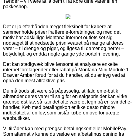
Tønder – vil være at få dem til at køre dine varer til en
pakkeshop.
Det er jo efterhånden meget fleksibelt for købere at
sammenholde priser fra flere e-forretninger, og med det
motiv har adskillige Montana internet outlets set sig
nødsaget til at nedsætte prisniveauet på mange af deres
varer – til drenge og piger, og ligeså til damer og herrer –
betydeligt, og endda nogle gange yde portofri levering.
Det kan stadigvæk blive lønsomt at analysere enkelte
internet foretagender efter rabat på Montana Mini Module 1
Drawer Amber forud for at du handler, så du er tryg ved at
opnå den mest attraktive pris.
Du må trods alt være så påpasselig, at ifald en e-butik
afhænder deres varer til salg for en salgspris der kan virke
grænseløst lav, så kan det ofte være et tegn på en svindel e-
handler. Køb med betalingskort er ikke desto mindre
indbefattet af en lov, som bistår køberen overfor uægte
webbutikker.
Vi tilråder køb med gængse betalingskort eller MobilePay.
Som alternativ kunne du vælge en afbetalingsløsning fra