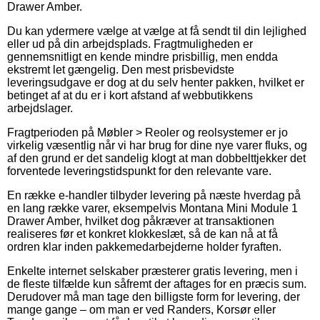
Drawer Amber.
Du kan ydermere vælge at vælge at få sendt til din lejlighed
eller ud på din arbejdsplads. Fragtmuligheden er
gennemsnitligt en kende mindre prisbillig, men endda
ekstremt let gængelig. Den mest prisbevidste
leveringsudgave er dog at du selv henter pakken, hvilket er
betinget af at du er i kort afstand af webbutikkens
arbejdslager.
Fragtperioden på Møbler > Reoler og reolsystemer er jo
virkelig væsentlig når vi har brug for dine nye varer fluks, og
af den grund er det sandelig klogt at man dobbelttjekker det
forventede leveringstidspunkt for den relevante vare.
En række e-handler tilbyder levering på næste hverdag på
en lang række varer, eksempelvis Montana Mini Module 1
Drawer Amber, hvilket dog påkræver at transaktionen
realiseres før et konkret klokkeslæt, så de kan nå at få
ordren klar inden pakkemedarbejderne holder fyraften.
Enkelte internet selskaber præsterer gratis levering, men i
de fleste tilfælde kun såfremt der aftages for en præcis sum.
Derudover må man tage den billigste form for levering, der
mange gange – om man er ved Randers, Korsør eller