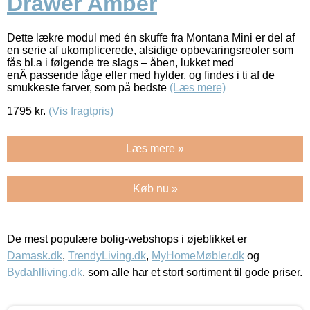
Drawer Amber
Dette lækre modul med én skuffe fra Montana Mini er del af
en serie af ukomplicerede, alsidige opbevaringsreoler som
fås bl.a i følgende tre slags – åben, lukket med
enÂ passende låge eller med hylder, og findes i ti af de
smukkeste farver, som på bedste
(Læs mere)
1795
kr.
(Vis fragtpris)
Læs mere »
Køb nu »
De mest populære bolig-webshops i øjeblikket er
Damask.dk
,
TrendyLiving.dk
,
MyHomeMøbler.dk
og
Bydahlliving.dk
, som alle har et stort sortiment til gode priser.