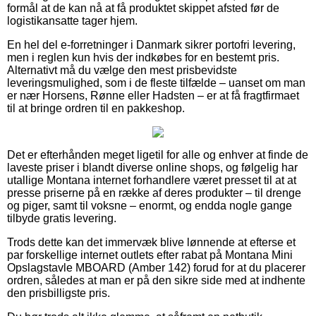
formål at de kan nå at få produktet skippet afsted før de
logistikansatte tager hjem.
En hel del e-forretninger i Danmark sikrer portofri levering,
men i reglen kun hvis der indkøbes for en bestemt pris.
Alternativt må du vælge den mest prisbevidste
leveringsmulighed, som i de fleste tilfælde – uanset om man
er nær Horsens, Rønne eller Hadsten – er at få fragtfirmaet
til at bringe ordren til en pakkeshop.
Det er efterhånden meget ligetil for alle og enhver at finde de
laveste priser i blandt diverse online shops, og følgelig har
utallige Montana internet forhandlere været presset til at at
presse priserne på en række af deres produkter – til drenge
og piger, samt til voksne – enormt, og endda nogle gange
tilbyde gratis levering.
Trods dette kan det immervæk blive lønnende at efterse et
par forskellige internet outlets efter rabat på Montana Mini
Opslagstavle MBOARD (Amber 142) forud for at du placerer
ordren, således at man er på den sikre side med at indhente
den prisbilligste pris.