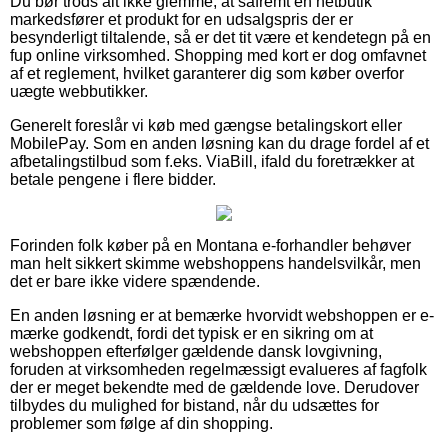
Du bør trods alt ikke glemme, at såfremt en netbutik
markedsfører et produkt for en udsalgspris der er
besynderligt tiltalende, så er det tit være et kendetegn på en
fup online virksomhed. Shopping med kort er dog omfavnet
af et reglement, hvilket garanterer dig som køber overfor
uægte webbutikker.
Generelt foreslår vi køb med gængse betalingskort eller
MobilePay. Som en anden løsning kan du drage fordel af et
afbetalingstilbud som f.eks. ViaBill, ifald du foretrækker at
betale pengene i flere bidder.
Forinden folk køber på en Montana e-forhandler behøver
man helt sikkert skimme webshoppens handelsvilkår, men
det er bare ikke videre spændende.
En anden løsning er at bemærke hvorvidt webshoppen er e-
mærke godkendt, fordi det typisk er en sikring om at
webshoppen efterfølger gældende dansk lovgivning,
foruden at virksomheden regelmæssigt evalueres af fagfolk
der er meget bekendte med de gældende love. Derudover
tilbydes du mulighed for bistand, når du udsættes for
problemer som følge af din shopping.