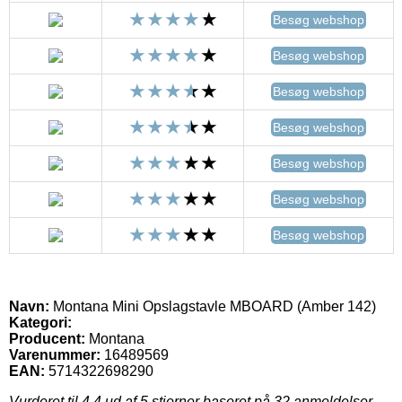
Besøg webshop
Besøg webshop
Besøg webshop
Besøg webshop
Besøg webshop
Besøg webshop
Besøg webshop
Navn:
Montana Mini Opslagstavle MBOARD (Amber 142)
Kategori:
Producent:
Montana
Varenummer:
16489569
EAN:
5714322698290
Vurderet til
4.4
ud af 5 stjerner baseret på
32
anmeldelser