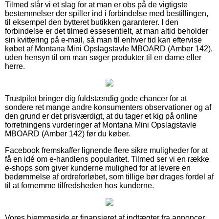
Tilmed slår vi et slag for at man er obs på de vigtigste
bestemmelser der spiller ind i forbindelse med bestillingen,
til eksempel den bytteret butikken garanterer. I den
forbindelse er det tilmed essesentielt, at man altid beholder
sin kvittering på e-mail, så man til enhver tid kan eftervise
købet af Montana Mini Opslagstavle MBOARD (Amber 142),
uden hensyn til om man søger produkter til en dame eller
herre.
Trustpilot bringer dig fuldstændig gode chancer for at
sondere ret mange andre konsumenters observationer og af
den grund er det prisværdigt, at du tager et kig på online
forretningens vurderinger af Montana Mini Opslagstavle
MBOARD (Amber 142) før du køber.
Facebook fremskaffer lignende flere sikre muligheder for at
få en idé om e-handlens popularitet. Tilmed ser vi en række
e-shops som giver kunderne mulighed for at levere en
bedømmelse af ordreforløbet, som tillige bør drages fordel af
til at fornemme tilfredsheden hos kunderne.
Vores hjemmeside er finansieret af indtægter fra annoncer.