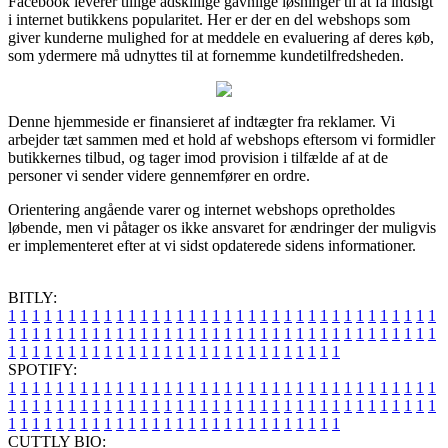
Facebook leverer tillige adskillige gavnlige løsninger til at få indsigt
i internet butikkens popularitet. Her er der en del webshops som
giver kunderne mulighed for at meddele en evaluering af deres køb,
som ydermere må udnyttes til at fornemme kundetilfredsheden.
Denne hjemmeside er finansieret af indtægter fra reklamer. Vi
arbejder tæt sammen med et hold af webshops eftersom vi formidler
butikkernes tilbud, og tager imod provision i tilfælde af at de
personer vi sender videre gennemfører en ordre.
Orientering angående varer og internet webshops opretholdes
løbende, men vi påtager os ikke ansvaret for ændringer der muligvis
er implementeret efter at vi sidst opdaterede sidens informationer.
BITLY:
1
1
1
1
1
1
1
1
1
1
1
1
1
1
1
1
1
1
1
1
1
1
1
1
1
1
1
1
1
1
1
1
1
1
1
1
1
1
1
1
1
1
1
1
1
1
1
1
1
1
1
1
1
1
1
1
1
1
1
1
1
1
1
1
1
1
1
1
1
1
1
1
1
1
1
1
1
1
1
1
1
1
1
1
1
1
1
1
1
1
1
1
1
1
1
1
1
1
1
1
SPOTIFY:
1
1
1
1
1
1
1
1
1
1
1
1
1
1
1
1
1
1
1
1
1
1
1
1
1
1
1
1
1
1
1
1
1
1
1
1
1
1
1
1
1
1
1
1
1
1
1
1
1
1
1
1
1
1
1
1
1
1
1
1
1
1
1
1
1
1
1
1
1
1
1
1
1
1
1
1
1
1
1
1
1
1
1
1
1
1
1
1
1
1
1
1
1
1
1
1
1
1
1
1
CUTTLY BIO: