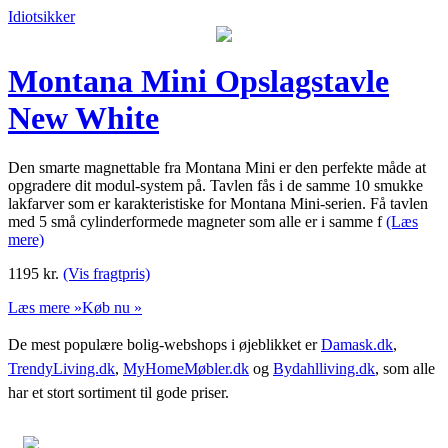
Idiotsikker
Montana Mini Opslagstavle
New White
Den smarte magnettable fra Montana Mini er den perfekte måde at
opgradere dit modul-system på. Tavlen fås i de samme 10 smukke
lakfarver som er karakteristiske for Montana Mini-serien. Få tavlen
med 5 små cylinderformede magneter som alle er i samme f
(Læs
mere)
1195
kr.
(Vis fragtpris)
Læs mere »
Køb nu »
De mest populære bolig-webshops i øjeblikket er
Damask.dk
,
TrendyLiving.dk
,
MyHomeMøbler.dk
og
Bydahlliving.dk
, som alle
har et stort sortiment til gode priser.