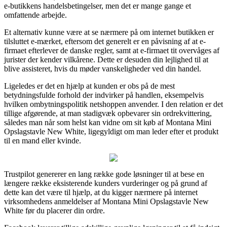
e-butikkens handelsbetingelser, men det er mange gange et
omfattende arbejde.
Et alternativ kunne være at se nærmere på om internet butikken er
tilsluttet e-mærket, eftersom det generelt er en påvisning af at e-
firmaet efterlever de danske regler, samt at e-firmaet tit overvåges af
jurister der kender vilkårene. Dette er desuden din lejlighed til at
blive assisteret, hvis du møder vanskeligheder ved din handel.
Ligeledes er det en hjælp at kunden er obs på de mest
betydningsfulde forhold der indvirker på handlen, eksempelvis
hvilken ombytningspolitik netshoppen anvender. I den relation er det
tillige afgørende, at man stadigvæk opbevarer sin ordrekvittering,
således man når som helst kan vidne om sit køb af Montana Mini
Opslagstavle New White, ligegyldigt om man leder efter et produkt
til en mand eller kvinde.
Trustpilot genererer en lang række gode løsninger til at bese en
længere række eksisterende kunders vurderinger og på grund af
dette kan det være til hjælp, at du kigger nærmere på internet
virksomhedens anmeldelser af Montana Mini Opslagstavle New
White før du placerer din ordre.