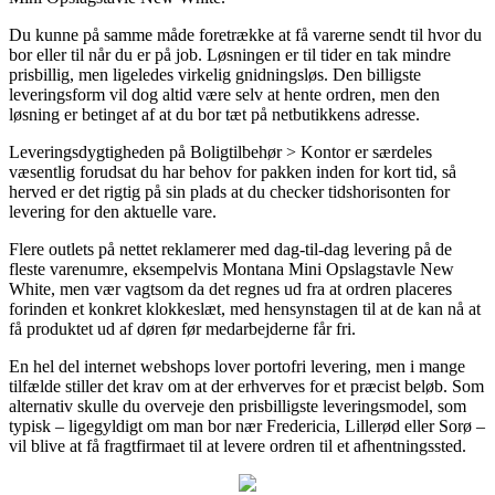
Du kunne på samme måde foretrække at få varerne sendt til hvor du
bor eller til når du er på job. Løsningen er til tider en tak mindre
prisbillig, men ligeledes virkelig gnidningsløs. Den billigste
leveringsform vil dog altid være selv at hente ordren, men den
løsning er betinget af at du bor tæt på netbutikkens adresse.
Leveringsdygtigheden på Boligtilbehør > Kontor er særdeles
væsentlig forudsat du har behov for pakken inden for kort tid, så
herved er det rigtig på sin plads at du checker tidshorisonten for
levering for den aktuelle vare.
Flere outlets på nettet reklamerer med dag-til-dag levering på de
fleste varenumre, eksempelvis Montana Mini Opslagstavle New
White, men vær vagtsom da det regnes ud fra at ordren placeres
forinden et konkret klokkeslæt, med hensynstagen til at de kan nå at
få produktet ud af døren før medarbejderne får fri.
En hel del internet webshops lover portofri levering, men i mange
tilfælde stiller det krav om at der erhverves for et præcist beløb. Som
alternativ skulle du overveje den prisbilligste leveringsmodel, som
typisk – ligegyldigt om man bor nær Fredericia, Lillerød eller Sorø –
vil blive at få fragtfirmaet til at levere ordren til et afhentningssted.