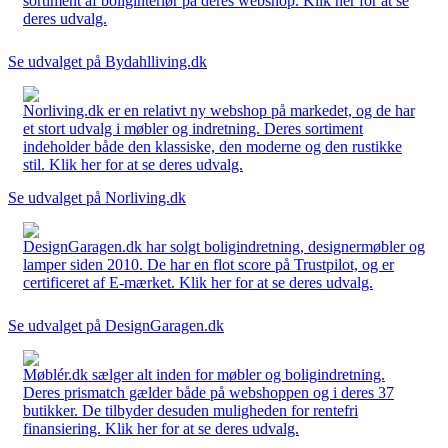
sortiment af boliginteriør på deres webshop. Klik her for at se
deres udvalg.
Se udvalget på Bydahlliving.dk
Norliving.dk er en relativt ny webshop på markedet, og de har
et stort udvalg i møbler og indretning. Deres sortiment
indeholder både den klassiske, den moderne og den rustikke
stil. Klik her for at se deres udvalg.
Se udvalget på Norliving.dk
DesignGaragen.dk har solgt boligindretning, designermøbler og
lamper siden 2010. De har en flot score på Trustpilot, og er
certificeret af E-mærket. Klik her for at se deres udvalg.
Se udvalget på DesignGaragen.dk
Møblér.dk sælger alt inden for møbler og boligindretning.
Deres prismatch gælder både på webshoppen og i deres 37
butikker. De tilbyder desuden muligheden for rentefri
finansiering. Klik her for at se deres udvalg.