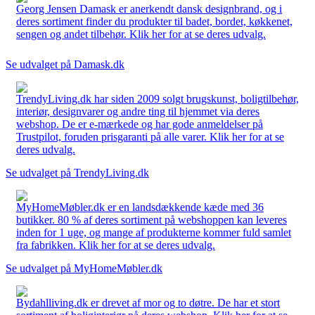
Georg Jensen Damask er anerkendt dansk designbrand, og i
deres sortiment finder du produkter til badet, bordet, køkkenet,
sengen og andet tilbehør. Klik her for at se deres udvalg.
Se udvalget på Damask.dk
TrendyLiving.dk har siden 2009 solgt brugskunst, boligtilbehør,
interiør, designvarer og andre ting til hjemmet via deres
webshop. De er e-mærkede og har gode anmeldelser på
Trustpilot, foruden prisgaranti på alle varer. Klik her for at se
deres udvalg.
Se udvalget på TrendyLiving.dk
MyHomeMøbler.dk er en landsdækkende kæde med 36
butikker. 80 % af deres sortiment på webshoppen kan leveres
inden for 1 uge, og mange af produkterne kommer fuld samlet
fra fabrikken. Klik her for at se deres udvalg.
Se udvalget på MyHomeMøbler.dk
Bydahlliving.dk er drevet af mor og to døtre. De har et stort