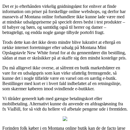
Det er jo efterhånden virkelig gnidningsløst for enhver at finde
information om priser på forskellige online webshops, og derfor har
massevis af Montana online forhandlere ikke kunne lade være med
at mindske udsalgspriserne på specielt deres bedst i test produkter –
til babyer og børn, og samtidig også til herrer og damer –
betragteligt, og endda nogle gange tilbyde portofri fragt.
Trods dette kan det ikke desto mindre blive lukrativt at eftergå en
række internet forretninger efter udsalg på Montana Mini
Opslagstavle New White forud for at du gennemfører din bestilling,
sådan at man er skråsikker på at skaffe sig den mindst kostelige pris.
Du må alligevel ikke overse, at såfremt en butik markedsfører en
vare for en udsalgspris som kan virke ufattelig fremragende, så
kunne det i nogle tilfælde være en varsel om en uærlig e-butik.
Bestillinger med kort er i hvert fald indbefattet af en retningslinje,
som skærmer køberen imod svindlende e-butikker.
Vi tilråder generelt køb med gængse betalingskort eller
mobilbetaling. Alternativt kunne du anvende en afdragsløsning fra
fx ViaBill, for så vidt du hellere vil afbetale pengene ude i fremtiden.
Forinden folk køber i en Montana online butik kan de de facto læse