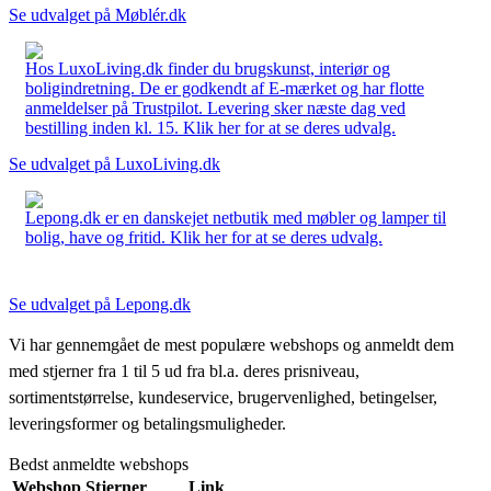
Se udvalget på Møblér.dk
Hos LuxoLiving.dk finder du brugskunst, interiør og
boligindretning. De er godkendt af E-mærket og har flotte
anmeldelser på Trustpilot. Levering sker næste dag ved
bestilling inden kl. 15. Klik her for at se deres udvalg.
Se udvalget på LuxoLiving.dk
Lepong.dk er en danskejet netbutik med møbler og lamper til
bolig, have og fritid. Klik her for at se deres udvalg.
Se udvalget på Lepong.dk
Vi har gennemgået de mest populære webshops og anmeldt dem
med stjerner fra 1 til 5 ud fra bl.a. deres prisniveau,
sortimentstørrelse, kundeservice, brugervenlighed, betingelser,
leveringsformer og betalingsmuligheder.
Bedst anmeldte webshops
Webshop
Stjerner
Link