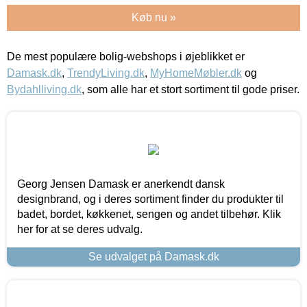
Køb nu »
De mest populære bolig-webshops i øjeblikket er
Damask.dk
,
TrendyLiving.dk
,
MyHomeMøbler.dk
og
Bydahlliving.dk
, som alle har et stort sortiment til gode priser.
Georg Jensen Damask er anerkendt dansk
designbrand, og i deres sortiment finder du produkter til
badet, bordet, køkkenet, sengen og andet tilbehør. Klik
her for at se deres udvalg.
Se udvalget på Damask.dk