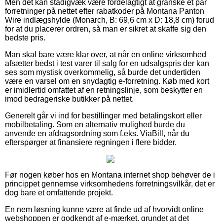
Men det kan stadigvæk være fordelagtigt at granske et par
forretninger på nettet efter rabatkoder på Montana Panton
Wire indlægshylde (Monarch, B: 69,6 cm x D: 18,8 cm) forud
for at du placerer ordren, så man er sikret at skaffe sig den
bedste pris.
Man skal bare være klar over, at når en online virksomhed
afsætter bedst i test varer til salg for en udsalgspris der kan
ses som mystisk overkommelig, så burde det undertiden
være en varsel om en snydagtig e-forretning. Køb med kort
er imidlertid omfattet af en retningslinje, som beskytter en
imod bedrageriske butikker på nettet.
Generelt går vi ind for bestillinger med betalingskort eller
mobilbetaling. Som en alternativ mulighed burde du
anvende en afdragsordning som f.eks. ViaBill, når du
efterspørger at finansiere regningen i flere bidder.
Før nogen køber hos en Montana internet shop behøver de i
princippet gennemse virksomhedens forretningsvilkår, det er
dog bare et omfattende projekt.
En nem løsning kunne være at finde ud af hvorvidt online
webshoppen er godkendt af e-mærket, grundet at det