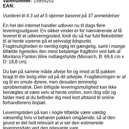
Varenummer:
15955202
EAN:
Vurderet til
4.3
ud af 5 stjerner baseret på
37
anmeldelser
En hel del internet handler udlover nu til dags flere
leveringsudgaver. En sikker vinder er for nærværende at få
leveret til et udleveringssted, fordi du så har fuld fleksibilitet
til at hente varerne på et selvvalgt tidspunkt.
Fragtmuligheden er nemlig rigtig let gængelig, samt i mange
tilfælde ligeledes den mest betalelige fragtform ved køb af
Montana Panton Wire indlægshylde (Monarch, B: 69,6 cm x
D: 18,8 cm).
Du bør på samme måde afveje for og imod at få pakken
bragt til din bolig eller ud på dit arbejde. Fragtløsningen er af
og til en smule dyrere, men desuden temmelig
uproblematisk. Den billigste leveringsmulighed kan ikke
benægtes at være selv at hente ordren, som dog står og
falder med at du befinder dig med kort afstand til online
forhandlerens bopæl.
Leveringstiden på kan i nogle tilfælde være vældig
væsentlig hvis vi behøver pakken omgående, så af den
grund er det helt relevant at vi ser den estimerede
leveringsdato ved den relevante vare.