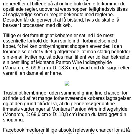
generelt er et billede på at online butikken efterkommer de
opstillede regler, udover at webshoppen lejlighedsvis tilses
af sagkyndige som er meget bekendte med reglerne.
Desuden får du genvej til at få bistand, hvis du skulle få
besvær i processen med dit køb.
Tillige er det fornuftigt at køberen er sat ind i de mest
essentielle forhold der kan spille ind i forbindelse med
købet, fx hvilken ombytningsret shoppen anvender. I den
forbindelse er det virkelig afgørende, at man stadig beholder
sin e-mail kvittering, således man til enhver tid kan bekræfte
sin bestilling af Montana Panton Wire indlægshylde
(Monarch, B: 69,6 cm x D: 18,8 cm), hvad end du søger efter
varer til en dame eller herre.
Trustpilot frembringer uden sammenligning fine chancer for
at finde ud af ret mange forhenværende køberes iagttagelser
og af den grund tilråder vi, at du gennemsøger online
firmaets vurderinger af Montana Panton Wire indlægshylde
(Monarch, B: 69,6 cm x D: 18,8 cm) inden du færdiggør din
shopping.
Facebook medfører tillige absolut relevante chancer for at få