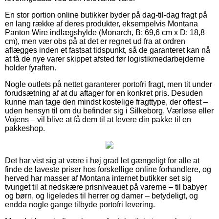
En stor portion online butikker byder på dag-til-dag fragt på
en lang række af deres produkter, eksempelvis Montana
Panton Wire indlægshylde (Monarch, B: 69,6 cm x D: 18,8
cm), men vær obs på at det er regnet ud fra at ordren
aflægges inden et fastsat tidspunkt, så de garanteret kan nå
at få de nye varer skippet afsted før logistikmedarbejderne
holder fyraften.
Nogle outlets på nettet garanterer portofri fragt, men tit under
forudsætning af at du aftager for en konkret pris. Desuden
kunne man tage den mindst kostelige fragttype, der oftest –
uden hensyn til om du befinder sig i Silkeborg, Værløse eller
Vojens – vil blive at få dem til at levere din pakke til en
pakkeshop.
Det har vist sig at være i høj grad let gængeligt for alle at
finde de laveste priser hos forskellige online forhandlere, og
herved har masser af Montana internet butikker set sig
tvunget til at nedskære prisniveauet på varerne – til babyer
og børn, og ligeledes til herrer og damer – betydeligt, og
endda nogle gange tilbyde portofri levering.