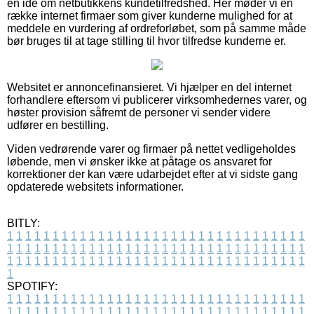
en idé om netbutikkens kundetilfredshed. Her møder vi en
række internet firmaer som giver kunderne mulighed for at
meddele en vurdering af ordreforløbet, som på samme måde
bør bruges til at tage stilling til hvor tilfredse kunderne er.
Websitet er annoncefinansieret. Vi hjælper en del internet
forhandlere eftersom vi publicerer virksomhedernes varer, og
høster provision såfremt de personer vi sender videre
udfører en bestilling.
Viden vedrørende varer og firmaer på nettet vedligeholdes
løbende, men vi ønsker ikke at påtage os ansvaret for
korrektioner der kan være udarbejdet efter at vi sidste gang
opdaterede websitets informationer.
BITLY:
1
1
1
1
1
1
1
1
1
1
1
1
1
1
1
1
1
1
1
1
1
1
1
1
1
1
1
1
1
1
1
1
1
1
1
1
1
1
1
1
1
1
1
1
1
1
1
1
1
1
1
1
1
1
1
1
1
1
1
1
1
1
1
1
1
1
1
1
1
1
1
1
1
1
1
1
1
1
1
1
1
1
1
1
1
1
1
1
1
1
1
1
1
1
1
1
1
1
1
1
SPOTIFY:
1
1
1
1
1
1
1
1
1
1
1
1
1
1
1
1
1
1
1
1
1
1
1
1
1
1
1
1
1
1
1
1
1
1
1
1
1
1
1
1
1
1
1
1
1
1
1
1
1
1
1
1
1
1
1
1
1
1
1
1
1
1
1
1
1
1