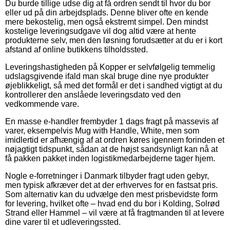
Du burde tillige udse dig at få ordren sendt til hvor du bor
eller ud på din arbejdsplads. Denne bliver ofte en kende
mere bekostelig, men også ekstremt simpel. Den mindst
kostelige leveringsudgave vil dog altid være at hente
produkterne selv, men den løsning forudsætter at du er i kort
afstand af online butikkens tilholdssted.
Leveringshastigheden på Kopper er selvfølgelig temmelig
udslagsgivende ifald man skal bruge dine nye produkter
øjeblikkeligt, så med det formål er det i sandhed vigtigt at du
kontrollerer den anslåede leveringsdato ved den
vedkommende vare.
En masse e-handler frembyder 1 dags fragt på massevis af
varer, eksempelvis Mug with Handle, White, men som
imidlertid er afhængig af at ordren køres igennem forinden et
nøjagtigt tidspunkt, sådan at de højst sandsynligt kan nå at
få pakken pakket inden logistikmedarbejderne tager hjem.
Nogle e-forretninger i Danmark tilbyder fragt uden gebyr,
men typisk afkræver det at der erhverves for en fastsat pris.
Som alternativ kan du udvælge den mest prisbevidste form
for levering, hvilket ofte – hvad end du bor i Kolding, Solrød
Strand eller Hammel – vil være at få fragtmanden til at levere
dine varer til et udleveringssted.