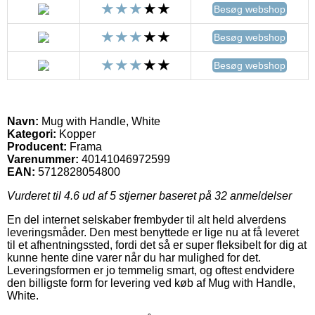
Besøg webshop
Besøg webshop
Besøg webshop
Navn:
Mug with Handle, White
Kategori:
Kopper
Producent:
Frama
Varenummer:
40141046972599
EAN:
5712828054800
Vurderet til
4.6
ud af 5 stjerner baseret på
32
anmeldelser
En del internet selskaber frembyder til alt held alverdens
leveringsmåder. Den mest benyttede er lige nu at få leveret
til et afhentningssted, fordi det så er super fleksibelt for dig at
kunne hente dine varer når du har mulighed for det.
Leveringsformen er jo temmelig smart, og oftest endvidere
den billigste form for levering ved køb af Mug with Handle,
White.