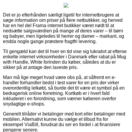
Det er jo efterhånden særligt ligetil for internetbrugere at
søge information om priser på flere netbutikker, og herved
har en hel del Frama internet butikker været nødt til at
nedsætte salgsværdien på mange af deres varer – til børn
og babyer, men ligeledes til herrer og damer – markant, og
endda nogle gange præstere fragtfri levering.
Til gengæld kan det til hver en tid vise sig lukrativt at efterse
enkelte internet virksomheder i Danmark efter rabat på Mug
with Handle, White forinden du køber, således at du er
sikker på at antage den laveste pris.
Man må lige meget hvad være obs på, at såfremt en e-
handler forhandler bedst i test varer for en pris der virker
overordentlig letkøbt, så burde det tit være et symbol på en
bedragerisk online forretning. Kortkøb er i hvert fald
inkluderet i en forordning, som værner køberen overfor
snydagtige e-shops.
Generelt tilråder vi betalinger med kort eller betalinger med
mobilen. Alternativt kunne du vælge et tilbud fra for
eksempel ViaBill, forudsat du ser en fordel i at finansiere
pengene senere.