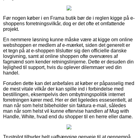
Før nogen køber i en Frama butik bør de i reglen kigge på e-
shoppens forretningsvilkår, dog er det ofte et omfattende
projekt.
En nemmere løsning kunne måske være at kigge om online
webshoppen er medlem af e-mærket, siden det generelt er
et tegn på at e-shoppen tilslutter sig den officielle danske
lovgivning, samt at online shoppen ofte overværes af
fagmænd som kender retningslinjerne. Dette er desuden din
lejlighed til support, hvis du oplever dilemmaer ved din
handel.
Foruden dette kan det anbefales at køber er påpasselig med
de mest vitale vilkår der kan spille ind i forbindelse med
bestillingen, eksempelvis den ombytningspolitik internet
forretningen kører med. Her er det ligeledes essesentielt, at
man når som helst bibeholder sin faktura e-mail, således
man når som helst vil kunne eftervise handlen af Mug with
Handle, White, hvad end du shopper til en herre eller dame.
Trustpilot tilbyder helt uafhængige genveje til at gennemgå