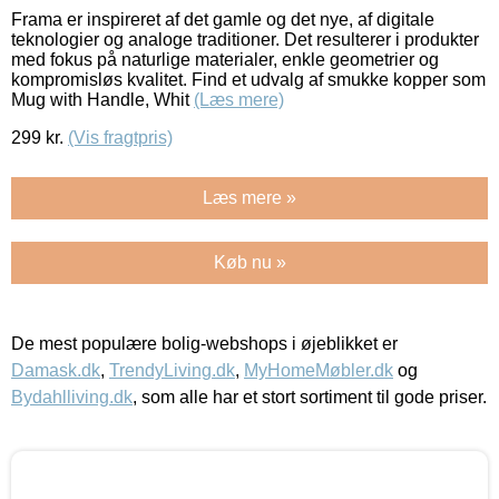
Frama er inspireret af det gamle og det nye, af digitale
teknologier og analoge traditioner. Det resulterer i produkter
med fokus på naturlige materialer, enkle geometrier og
kompromisløs kvalitet. Find et udvalg af smukke kopper som
Mug with Handle, Whit
(Læs mere)
299
kr.
(Vis fragtpris)
Læs mere »
Køb nu »
De mest populære bolig-webshops i øjeblikket er
Damask.dk
,
TrendyLiving.dk
,
MyHomeMøbler.dk
og
Bydahlliving.dk
, som alle har et stort sortiment til gode priser.