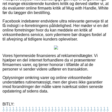
ret mange eksisterende kunders kritik og derved støtter vi, at
du evaluerer online firmaets kritik af Mug with Handle, White
før du lægger din bestilling.
Facebook indebærer endvidere ultra relevante genveje til at
få indsigt i e-forretningens pålidelighed. Her møder vi en del
online forretninger hvor du kan meddele en kritik af
virksomhedens service, som ydermere bør drages fordel af
til afvejning af tidligere kunders oplevelser.
Vores hjemmeside finansieres af reklameindtægter. Vi
hjælper en del internet forhandlere da vi præsenterer
firmaernes varer, og tjener honorar i tilfælde af at de
personer vi sender videre udfører en transaktion.
Oplysninger omkring varer og online virksomheder
understøttes rutinemæssigt, men der gives ikke garantier
imod forandringer der måtte være iværksat siden seneste
opdatering af sidens data.
BITLY:
1
1
1
1
1
1
1
1
1
1
1
1
1
1
1
1
1
1
1
1
1
1
1
1
1
1
1
1
1
1
1
1
1