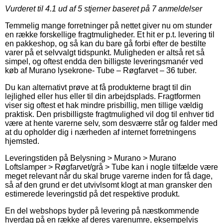
Vurderet til
4.1
ud af 5 stjerner baseret på
7
anmeldelser
Temmelig mange forretninger på nettet giver nu om stunder
en række forskellige fragtmuligheder. Et hit er p.t. levering til
en pakkeshop, og så kan du bare gå forbi efter de bestilte
varer på et selvvalgt tidspunkt. Muligheden er altså ret så
simpel, og oftest endda den billigste leveringsmanér ved
køb af Murano lysekrone- Tube – Røgfarvet – 36 tuber.
Du kan alternativt prøve at få produkterne bragt til din
lejlighed eller hus eller til din arbejdsplads. Fragtformen
viser sig oftest et hak mindre prisbillig, men tillige vældig
praktisk. Den prisbilligste fragtmulighed vil dog til enhver tid
være at hente varerne selv, som desværre står og falder med
at du opholder dig i nærheden af internet forretningens
hjemsted.
Leveringstiden på Belysning > Murano > Murano
Loftslamper > Røgfarvet/grå > Tube kan i nogle tilfælde være
meget relevant når du skal bruge varerne inden for få dage,
så af den grund er det utvivlsomt klogt at man gransker den
estimerede leveringstid på det respektive produkt.
En del webshops byder på levering på næstkommende
hverdag på en række af deres varenumre, eksempelvis