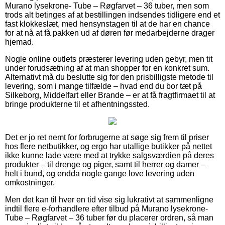
Murano lysekrone- Tube – Røgfarvet – 36 tuber, men som
trods alt betinges af at bestillingen indsendes tidligere end et
fast klokkeslæt, med hensynstagen til at de har en chance
for at nå at få pakken ud af døren før medarbejderne drager
hjemad.
Nogle online outlets præsterer levering uden gebyr, men tit
under forudsætning af at man shopper for en konkret sum.
Alternativt må du beslutte sig for den prisbilligste metode til
levering, som i mange tilfælde – hvad end du bor tæt på
Silkeborg, Middelfart eller Brande – er at få fragtfirmaet til at
bringe produkterne til et afhentningssted.
Det er jo ret nemt for forbrugerne at søge sig frem til priser
hos flere netbutikker, og ergo har utallige butikker på nettet
ikke kunne lade være med at trykke salgsværdien på deres
produkter – til drenge og piger, samt til herrer og damer –
helt i bund, og endda nogle gange love levering uden
omkostninger.
Men det kan til hver en tid vise sig lukrativt at sammenligne
indtil flere e-forhandlere efter tilbud på Murano lysekrone-
Tube – Røgfarvet – 36 tuber før du placerer ordren, så man