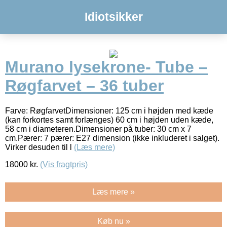
Idiotsikker
Murano lysekrone- Tube –
Røgfarvet – 36 tuber
Farve: RøgfarvetDimensioner: 125 cm i højden med kæde
(kan forkortes samt forlænges) 60 cm i højden uden kæde,
58 cm i diameteren.Dimensioner på tuber: 30 cm x 7
cm.Pærer: 7 pærer: E27 dimension (ikke inkluderet i salget).
Virker desuden til l
(Læs mere)
18000
kr.
(Vis fragtpris)
Læs mere »
Køb nu »