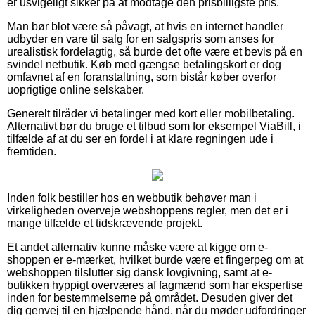
er usvigeligt sikker på at modtage den prisbilligste pris.
Man bør blot være så påvagt, at hvis en internet handler
udbyder en vare til salg for en salgspris som anses for
urealistisk fordelagtig, så burde det ofte være et bevis på en
svindel netbutik. Køb med gængse betalingskort er dog
omfavnet af en foranstaltning, som bistår køber overfor
uoprigtige online selskaber.
Generelt tilråder vi betalinger med kort eller mobilbetaling.
Alternativt bør du bruge et tilbud som for eksempel ViaBill, i
tilfælde af at du ser en fordel i at klare regningen ude i
fremtiden.
Inden folk bestiller hos en webbutik behøver man i
virkeligheden overveje webshoppens regler, men det er i
mange tilfælde et tidskrævende projekt.
Et andet alternativ kunne måske være at kigge om e-
shoppen er e-mærket, hvilket burde være et fingerpeg om at
webshoppen tilslutter sig dansk lovgivning, samt at e-
butikken hyppigt overværes af fagmænd som har ekspertise
inden for bestemmelserne på området. Desuden giver det
dig genvej til en hjælpende hånd, når du møder udfordringer