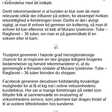
i forbindelse med dit indkøb.
Dertil rekommanderer vi at kunden er klar over de mest
relevante vilkår der influerer på ordren, for eksempel hvilken
returrettighed e-forretningen lover. Derfor er det i øvrigt
vigtigt, at man til enhver tid gemmer sin kvittering, så man til
enhver tid kan eftervise sit køb af Murano lysekrone- Tube –
Røgfarvet – 36 tuber, om man er på gaveindkøb til en
voksen eller et barn.
Trustpilot genererer i højeste grad hensigtsmæssige
chancer for at inspicere en stor gruppe tidligere brugeres
bedømmelser og herved rekommanderer vi, at du
gennemgår e-firmaets omtaler af Murano lysekrone- Tube –
Røgfarvet – 36 tuber forinden du shopper.
Facebook genererer derudover fuldstændig troværdige
muligheder for at få et kig ind i online virksomhedens
kundefokus. Her ser vi mange forretninger på nettet som
tilbyder folk at sammensætte en evaluering af
virksomhedens service, som ydermere bør drages fordel af
til at vurdere tilfredsheden hos kunderne.