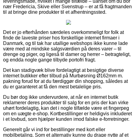
leveringsmåde, hvilket i mange tilfælde – uanset om du bor
nær Fredericia, Skive eller Svenstrup – er at få fragtmanden
til at bringe dine produkter til et afhentningssted.
Det er jo efterhånden særdeles overkommeligt for folk at
finde de laveste priser hos forskellige internet firmaer i
Danmark, og til tak har utallige webshops ikke kunne lade
være med at mindske salgsværdien på deres varer – til
drenge og piger, og ligeså til damer og herrer – betragteligt,
og endda nogle gange tilbyde portofri fragt.
Det kan stadigvæk blive fordelagtigt at besigtige diverse
internet butikker efter tilbud på Murbøsning Ø162mm m.
pakning forud for at du færdiggør din shopping, således at
du er garanteret at få den mest betalelige pris.
Du bør dog ikke undervurdere, at når en internet butik
reklamerer deres produkter til salg for en pris der kan virke
uhørt fordelagtig, kan det i nogle tilfælde være et fingerpeg
om en uægte e-shop. Kortbestillinger er heldigvis inkluderet
i et lovbud, som hjælper kunden imod falske e-forretninger.
Generelt går vi ind for bestillinger med kort eller
mobilbetaling. Som et alternativ kunne du drage nytte af et