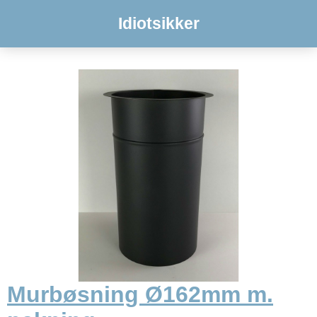
Idiotsikker
Murbøsning Ø162mm m.