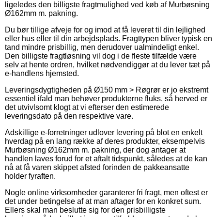
ligeledes den billigste fragtmulighed ved køb af Murbøsning
Ø162mm m. pakning.
Du bør tillige afveje for og imod at få leveret til din lejlighed
eller hus eller til din arbejdsplads. Fragttypen bliver typisk en
tand mindre prisbillig, men derudover ualmindeligt enkel.
Den billigste fragtløsning vil dog i de fleste tilfælde være
selv at hente ordren, hvilket nødvendiggør at du lever tæt på
e-handlens hjemsted.
Leveringsdygtigheden på Ø150 mm > Røgrør er jo ekstremt
essentiel ifald man behøver produkterne fluks, så herved er
det utvivlsomt klogt at vi efterser den estimerede
leveringsdato på den respektive vare.
Adskillige e-forretninger udlover levering på blot en enkelt
hverdag på en lang række af deres produkter, eksempelvis
Murbøsning Ø162mm m. pakning, der dog antager at
handlen laves forud for et aftalt tidspunkt, således at de kan
nå at få varen skippet afsted forinden de pakkeansatte
holder fyraften.
Nogle online virksomheder garanterer fri fragt, men oftest er
det under betingelse af at man aftager for en konkret sum.
Ellers skal man beslutte sig for den prisbilligste