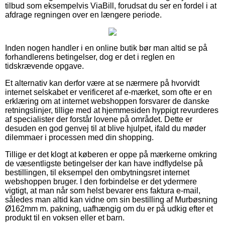
tilbud som eksempelvis ViaBill, forudsat du ser en fordel i at
afdrage regningen over en længere periode.
Inden nogen handler i en online butik bør man altid se på
forhandlerens betingelser, dog er det i reglen en
tidskrævende opgave.
Et alternativ kan derfor være at se nærmere på hvorvidt
internet selskabet er verificeret af e-mærket, som ofte er en
erklæring om at internet webshoppen forsvarer de danske
retningslinjer, tillige med at hjemmesiden hyppigt revurderes
af specialister der forstår lovene på området. Dette er
desuden en god genvej til at blive hjulpet, ifald du møder
dilemmaer i processen med din shopping.
Tillige er det klogt at køberen er oppe på mærkerne omkring
de væsentligste betingelser der kan have indflydelse på
bestillingen, til eksempel den ombytningsret internet
webshoppen bruger. I den forbindelse er det ydermere
vigtigt, at man når som helst bevarer ens faktura e-mail,
således man altid kan vidne om sin bestilling af Murbøsning
Ø162mm m. pakning, uafhængig om du er på udkig efter et
produkt til en voksen eller et barn.