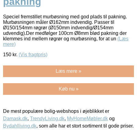
pakning
Speciel fremstillet murbøsning med god plads til pakning.
Murbøsningen måler Ø162mm indvendig. Passer til
Ø150/154mm røgrør (Ø150mm indvendig/Ø154mm
udvendig).Der medfølger 100cm Ø8mm blød pakning der
klemmes ind mellem røgrør og murbøsning, for at un
(Læs
mere)
150
kr.
(Vis fragtpris)
Læs mere »
Køb nu »
De mest populære bolig-webshops i øjeblikket er
Damask.dk
,
TrendyLiving.dk
,
MyHomeMøbler.dk
og
Bydahlliving.dk
, som alle har et stort sortiment til gode priser.