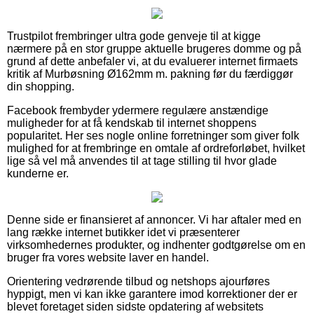
Trustpilot frembringer ultra gode genveje til at kigge
nærmere på en stor gruppe aktuelle brugeres domme og på
grund af dette anbefaler vi, at du evaluerer internet firmaets
kritik af Murbøsning Ø162mm m. pakning før du færdiggør
din shopping.
Facebook frembyder ydermere regulære anstændige
muligheder for at få kendskab til internet shoppens
popularitet. Her ses nogle online forretninger som giver folk
mulighed for at frembringe en omtale af ordreforløbet, hvilket
lige så vel må anvendes til at tage stilling til hvor glade
kunderne er.
Denne side er finansieret af annoncer. Vi har aftaler med en
lang række internet butikker idet vi præsenterer
virksomhedernes produkter, og indhenter godtgørelse om en
bruger fra vores website laver en handel.
Orientering vedrørende tilbud og netshops ajourføres
hyppigt, men vi kan ikke garantere imod korrektioner der er
blevet foretaget siden sidste opdatering af websitets