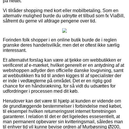
på nettet.
Vi tilråder shopping med kort eller mobilbetaling. Som en
alternativ mulighed burde du udnytte et tilbud som fx ViaBill,
såfremt du gerne vil afdrage pengene over tid.
Forinden folk shopper i en online butik burde de i reglen
granske deres handelsvilkår, men det er oftest ikke særlig
interessant.
Et alternativt forslag kan være at tjekke om webbutikken er
verificeret af e-mærket, hvilket generelt er en antydning af at
webshoppen adlyder den officielle danske lovgivning, samt
at webbutikken fra tid til anden kigges til af specialister der
er inde i vedtægterne på området. Det er en rigtig god
chance for en håndsrækning, for så vidt du udsættes for
udfordringer i processen med dit køb.
Herudover kan det være til hjælp at kunden er vidende om
de grundlæggende bestemmelser i forbindelse med købet,
til eksempel hvilken returneringsret internet forretningen
garanterer. I relation til det er det ligeledes essesentielt, at
man permanent opbevarer sin kvitteringsmail, således man
til enhver tid vil kunne bevise ordren af Murbøsning Ø200,