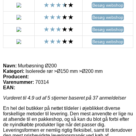
Besøg webshop
Besøg webshop
Besøg webshop
Besøg webshop
Navn:
Murbøsning Ø200
Kategori:
Isolerede rør >Ø150 mm >Ø200 mm
Producent:
Varenummer:
70314
EAN:
Vurderet til
4.9
ud af 5 stjerner baseret på
37
anmeldelser
En hel del butikker på nettet tildeler i øjeblikket diverse
forskellige metoder til levering. Den mest anvendte er lige nu
at afsende til en pakkeshop, og så kan du blot gå forbi efter
de nyindkøbte produkter lige når det passer dig.
Leveringsformen er nemlig rigtig fleksibel, samt tit derudover
den mest prisbevidste leveringsmanér ved køb af