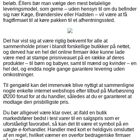
beløb. Ellers bør man vælge den mest betalelige
leveringsmodel, som gerne – uden hensyn til om du befinder
sig nær Køge, Brønderslev eller Hadsten – vil være at få
fragtfirmaet til at køre pakken til et afhentningssted.
Det har vist sig at være rigtig bekvemt for alle at
sammenholde priser i blandt forskellige butikker på nettet,
og derved har en hel del online firmaer ikke kunne lade
være med at stampe prisniveauet på en række af deres
produkter – til børn og babyer, samt til mænd og kvinder – en
hel del, og endda nogle gange garantere levering uden
omkostninger.
Til gengæld kan det immervæk blive nyttigt at sammenligne
nogle enkelte internet webshops efter tilbud på Murbøsning
Ø200 forud for at du handler, således at du er garanteret at
modtage den prisbilligste pris.
Du bør alligevel være klar over, at ifald en butik
markedsfører bedst i test varer til en salgspris som er
uforståeligt favorabel, så kan det tit være et symbol på en
uægte e-forhandler. Handler med kort er heldigvis omsluttet
af en regel, hvilket værner en overfor bedrageriske firmaer