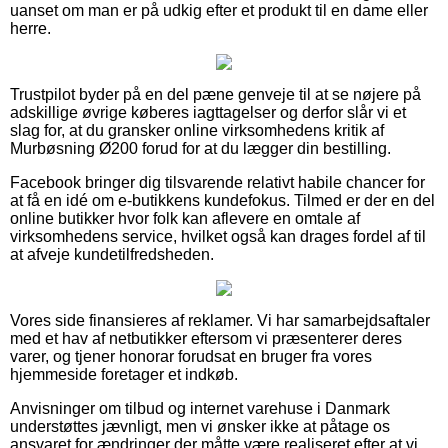
uanset om man er på udkig efter et produkt til en dame eller
herre.
Trustpilot byder på en del pæne genveje til at se nøjere på
adskillige øvrige køberes iagttagelser og derfor slår vi et
slag for, at du gransker online virksomhedens kritik af
Murbøsning Ø200 forud for at du lægger din bestilling.
Facebook bringer dig tilsvarende relativt habile chancer for
at få en idé om e-butikkens kundefokus. Tilmed er der en del
online butikker hvor folk kan aflevere en omtale af
virksomhedens service, hvilket også kan drages fordel af til
at afveje kundetilfredsheden.
Vores side finansieres af reklamer. Vi har samarbejdsaftaler
med et hav af netbutikker eftersom vi præsenterer deres
varer, og tjener honorar forudsat en bruger fra vores
hjemmeside foretager et indkøb.
Anvisninger om tilbud og internet varehuse i Danmark
understøttes jævnligt, men vi ønsker ikke at påtage os
ansvaret for ændringer der måtte være realiseret efter at vi