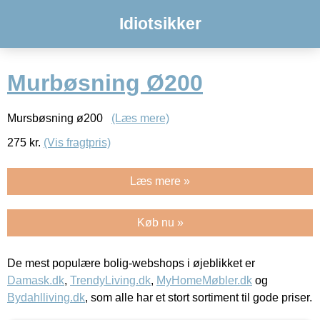
Idiotsikker
Murbøsning Ø200
Mursbøsning ø200
(Læs mere)
275
kr.
(Vis fragtpris)
Læs mere »
Køb nu »
De mest populære bolig-webshops i øjeblikket er
Damask.dk
,
TrendyLiving.dk
,
MyHomeMøbler.dk
og
Bydahlliving.dk
, som alle har et stort sortiment til gode priser.