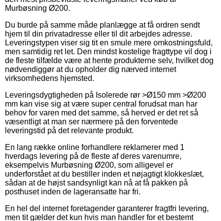
Murbøsning Ø200.
Du burde på samme måde planlægge at få ordren sendt
hjem til din privatadresse eller til dit arbejdes adresse.
Leveringstypen viser sig tit en smule mere omkostningsfuld,
men samtidig ret let. Den mindst kostelige fragttype vil dog i
de fleste tilfælde være at hente produkterne selv, hvilket dog
nødvendiggør at du opholder dig nærved internet
virksomhedens hjemsted.
Leveringsdygtigheden på Isolerede rør >Ø150 mm >Ø200
mm kan vise sig at være super central forudsat man har
behov for varen med det samme, så herved er det ret så
væsentligt at man ser nærmere på den forventede
leveringstid på det relevante produkt.
En lang række online forhandlere reklamerer med 1
hverdags levering på de fleste af deres varenumre,
eksempelvis Murbøsning Ø200, som alligevel er
underforstået at du bestiller inden et nøjagtigt klokkeslæt,
sådan at de højst sandsynligt kan nå at få pakken på
posthuset inden de lageransatte har fri.
En hel del internet foretagender garanterer fragtfri levering,
men tit gælder det kun hvis man handler for et bestemt