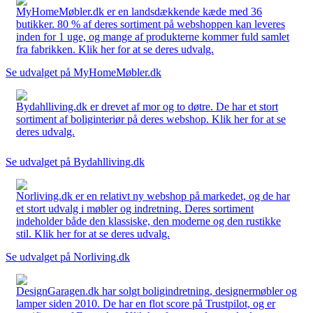
MyHomeMøbler.dk er en landsdækkende kæde med 36
butikker. 80 % af deres sortiment på webshoppen kan leveres
inden for 1 uge, og mange af produkterne kommer fuld samlet
fra fabrikken. Klik her for at se deres udvalg.
Se udvalget på MyHomeMøbler.dk
Bydahlliving.dk er drevet af mor og to døtre. De har et stort
sortiment af boliginteriør på deres webshop. Klik her for at se
deres udvalg.
Se udvalget på Bydahlliving.dk
Norliving.dk er en relativt ny webshop på markedet, og de har
et stort udvalg i møbler og indretning. Deres sortiment
indeholder både den klassiske, den moderne og den rustikke
stil. Klik her for at se deres udvalg.
Se udvalget på Norliving.dk
DesignGaragen.dk har solgt boligindretning, designermøbler og
lamper siden 2010. De har en flot score på Trustpilot, og er