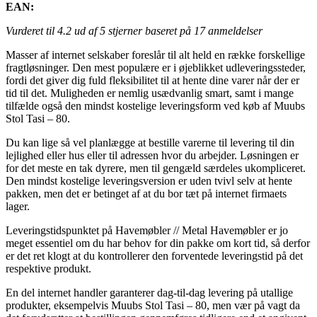
EAN:
Vurderet til
4.2
ud af 5 stjerner baseret på
17
anmeldelser
Masser af internet selskaber foreslår til alt held en række forskellige
fragtløsninger. Den mest populære er i øjeblikket udleveringssteder,
fordi det giver dig fuld fleksibilitet til at hente dine varer når der er
tid til det. Muligheden er nemlig usædvanlig smart, samt i mange
tilfælde også den mindst kostelige leveringsform ved køb af Muubs
Stol Tasi – 80.
Du kan lige så vel planlægge at bestille varerne til levering til din
lejlighed eller hus eller til adressen hvor du arbejder. Løsningen er
for det meste en tak dyrere, men til gengæld særdeles ukompliceret.
Den mindst kostelige leveringsversion er uden tvivl selv at hente
pakken, men det er betinget af at du bor tæt på internet firmaets
lager.
Leveringstidspunktet på Havemøbler // Metal Havemøbler er jo
meget essentiel om du har behov for din pakke om kort tid, så derfor
er det ret klogt at du kontrollerer den forventede leveringstid på det
respektive produkt.
En del internet handler garanterer dag-til-dag levering på utallige
produkter, eksempelvis Muubs Stol Tasi – 80, men vær på vagt da