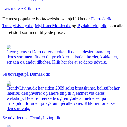
Læs mere »
Køb nu »
De mest populære bolig-webshops i øjeblikket er
Damask.dk
,
TrendyLiving.dk
,
MyHomeMøbler.dk
og
Bydahlliving.dk
, som alle
har et stort sortiment til gode priser.
Georg Jensen Damask er anerkendt dansk designbrand, og i
deres sortiment finder du produkter til badet, bordet, køkkenet,
sengen og andet tilbehør. Klik her for at se deres udvalg.
Se udvalget på Damask.dk
TrendyLiving.dk har siden 2009 solgt brugskunst, boligtilbehør,
interiør, designvarer og andre ting til hjemmet via deres
webshop. De er e-mærkede og har gode anmeldelser på
Trustpilot, foruden prisgaranti på alle varer. Klik her for at se
deres udvalg.
Se udvalget på TrendyLiving.dk