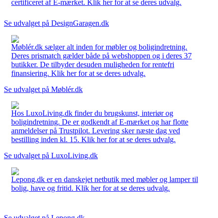
certificeret af E-mærket. Klik her for at se deres udvalg.
Se udvalget på DesignGaragen.dk
Møblér.dk sælger alt inden for møbler og boligindretning.
Deres prismatch gælder både på webshoppen og i deres 37
butikker. De tilbyder desuden muligheden for rentefri
finansiering. Klik her for at se deres udvalg.
Se udvalget på Møblér.dk
Hos LuxoLiving.dk finder du brugskunst, interiør og
boligindretning. De er godkendt af E-mærket og har flotte
anmeldelser på Trustpilot. Levering sker næste dag ved
bestilling inden kl. 15. Klik her for at se deres udvalg.
Se udvalget på LuxoLiving.dk
Lepong.dk er en danskejet netbutik med møbler og lamper til
bolig, have og fritid. Klik her for at se deres udvalg.
Se udvalget på Lepong.dk