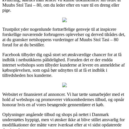
Muubs Stol Tasi – 80, om du leder efter en vare til en dreng eller
pige.
Trustpilot yder nogenlunde fortræffelige genveje til at inspicere
forskellige nuværende forbrugeres oplevelser og derved tilrådes det,
at du gransker netshoppens vurderinger af Muubs Stol Tasi – 80
forud for at du bestiller.
Facebook tilbyder dig også stort set ønskværdige chancer for at få
indblik i netbutikkens pålidelighed. Foruden det er der endda
internet webshops som tilbyder kunderne at levere en anmeldelse af
købsoplevelsen, som også bør udnyttes til at få et indblik i
tilfredsheden hos kunderne.
Websitet er finansieret af annoncer. Vi har tætte samarbejder med et
hold af webshops og promoverer virksomhedernes tilbud, og opnår
honorar hvis en af vores besøgende gennemfører et køb.
Oplysninger angående tilbud og shops på nettet i Danmark
understøttes hyppigt, men vi ønsker ikke at blive stillet ansvarlig for
modifikationer der måtte være iværksat efter at vi sidst opdaterede