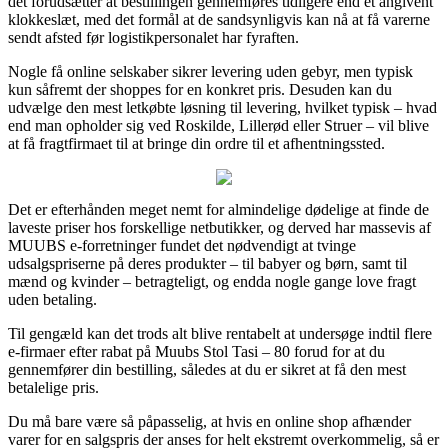
det forudsætter at bestillingen gennemføres tidligere end et angivent
klokkeslæt, med det formål at de sandsynligvis kan nå at få varerne
sendt afsted før logistikpersonalet har fyraften.
Nogle få online selskaber sikrer levering uden gebyr, men typisk
kun såfremt der shoppes for en konkret pris. Desuden kan du
udvælge den mest letkøbte løsning til levering, hvilket typisk – hvad
end man opholder sig ved Roskilde, Lillerød eller Struer – vil blive
at få fragtfirmaet til at bringe din ordre til et afhentningssted.
Det er efterhånden meget nemt for almindelige dødelige at finde de
laveste priser hos forskellige netbutikker, og derved har massevis af
MUUBS e-forretninger fundet det nødvendigt at tvinge
udsalgspriserne på deres produkter – til babyer og børn, samt til
mænd og kvinder – betragteligt, og endda nogle gange love fragt
uden betaling.
Til gengæld kan det trods alt blive rentabelt at undersøge indtil flere
e-firmaer efter rabat på Muubs Stol Tasi – 80 forud for at du
gennemfører din bestilling, således at du er sikret at få den mest
betalelige pris.
Du må bare være så påpasselig, at hvis en online shop afhænder
varer for en salgspris der anses for helt ekstremt overkommelig, så er