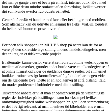
det mange gange være et bevis på en falsk internet butik. Køb med
kort er ikke desto mindre omfattet af en forordning, hvilket værner
dig som kunde overfor fup outlets på nettet.
Generelt foreslår vi handler med kort eller betalinger med mobilen.
Som alternativ kan du udnytte en løsning fra f.eks. ViaBill, forudsat
du hellere vil honorere prisen over tid.
Forinden folk shopper i en MUUBS shop på nettet kan de for at
være på den sikre side tage stilling til dens handelsbetingelser, men
det er i reglen et tidskrævende projekt.
Et alternativ kunne derfor være at se hvorvidt online webshoppen er
medlem af e-mærket, grundet at det burde være en tilkendegivelse af
at online firmaet opfylder de gældende danske regler, og at internet
butikken rutinemæssigt kontrolleres af fagfolk der har megen viden
om de gældende love. Dette er en god genvej til at få bistand, ifald
du møder problemer i forbindelse med din bestilling.
Tilsvarende anbefaler vi at man er opmærksom på de væsentligste
regler der indvirker på bestillingen, som for eksempel hvilken
ombytningsrettighed online webshoppen bruger. I den sammenhæng
er det i øvrigt relevant, at man til enhver tid bibeholder ens e-mail
kvittering, således man senere vil kunne dokumentere sin ordre af