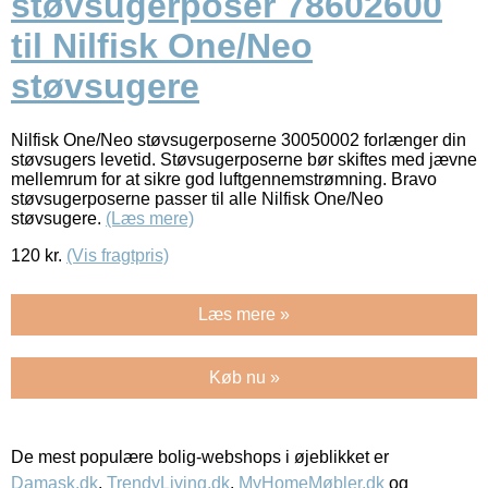
støvsugerposer 78602600
til Nilfisk One/Neo
støvsugere
Nilfisk One/Neo støvsugerposerne 30050002 forlænger din
støvsugers levetid. Støvsugerposerne bør skiftes med jævne
mellemrum for at sikre god luftgennemstrømning. Bravo
støvsugerposerne passer til alle Nilfisk One/Neo
støvsugere.
(Læs mere)
120
kr.
(Vis fragtpris)
Læs mere »
Køb nu »
De mest populære bolig-webshops i øjeblikket er
Damask.dk
,
TrendyLiving.dk
,
MyHomeMøbler.dk
og