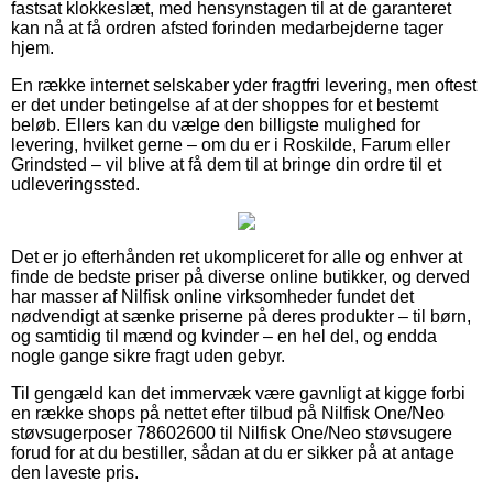
fastsat klokkeslæt, med hensynstagen til at de garanteret
kan nå at få ordren afsted forinden medarbejderne tager
hjem.
En række internet selskaber yder fragtfri levering, men oftest
er det under betingelse af at der shoppes for et bestemt
beløb. Ellers kan du vælge den billigste mulighed for
levering, hvilket gerne – om du er i Roskilde, Farum eller
Grindsted – vil blive at få dem til at bringe din ordre til et
udleveringssted.
Det er jo efterhånden ret ukompliceret for alle og enhver at
finde de bedste priser på diverse online butikker, og derved
har masser af Nilfisk online virksomheder fundet det
nødvendigt at sænke priserne på deres produkter – til børn,
og samtidig til mænd og kvinder – en hel del, og endda
nogle gange sikre fragt uden gebyr.
Til gengæld kan det immervæk være gavnligt at kigge forbi
en række shops på nettet efter tilbud på Nilfisk One/Neo
støvsugerposer 78602600 til Nilfisk One/Neo støvsugere
forud for at du bestiller, sådan at du er sikker på at antage
den laveste pris.