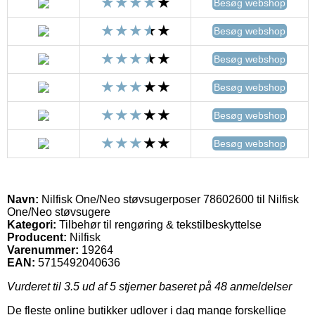
Besøg webshop
Besøg webshop
Besøg webshop
Besøg webshop
Besøg webshop
Besøg webshop
Navn:
Nilfisk One/Neo støvsugerposer 78602600 til Nilfisk
One/Neo støvsugere
Kategori:
Tilbehør til rengøring & tekstilbeskyttelse
Producent:
Nilfisk
Varenummer:
19264
EAN:
5715492040636
Vurderet til
3.5
ud af 5 stjerner baseret på
48
anmeldelser
De fleste online butikker udlover i dag mange forskellige