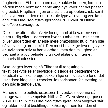
fragtmetoder. Et hit er nu om dage pakkeshoppen, fordi du
på den måde nemt kan hente dine nye varer når det passer
dig bedst. Fragtløsningen er altså ultra uproblematisk, samt
oftest ydermere den mest letkøbte type af levering ved køb
af Nilfisk One/Neo støvsugerposer 78602600 til Nilfisk
One/Neo støvsugere.
Du kunne alternativt afveje for og imod at få varerne sendt
hjem til dig eller til adressen hvor du arbejder. Løsningen
bliver undertiden en anelse mere omkostningsfuld, men lige
så vel virkelig problemfri. Den mest betalelige leveringstype
er utvivlsomt selv at hente ordren, men den mulighed er
betinget af at du befinder dig i kort afstand af internet
firmaets tilholdssted.
Antal dages levering på Tilbehør til rengøring &
tekstilbeskyttelse er selvfølgelig særdeles bestemmende
forudsat man skal bruge pakken lige om lidt, så derfor er det
i sandhed klogt at du checker tidshorisonten for levering på
den pågældende vare.
Mange online outlets præsterer 1 hverdags levering på
mange varer, eksempelvis Nilfisk One/Neo støvsugerposer
78602600 til Nilfisk One/Neo støvsugere, som alligevel står
og falder med at bestillingen køres igennem forinden et