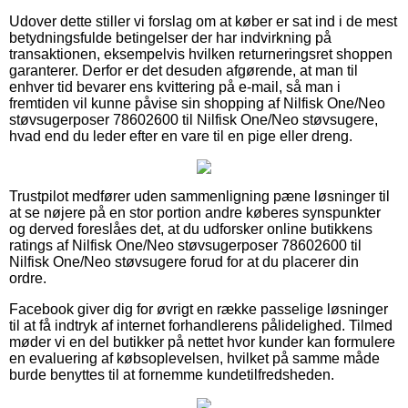
Udover dette stiller vi forslag om at køber er sat ind i de mest
betydningsfulde betingelser der har indvirkning på
transaktionen, eksempelvis hvilken returneringsret shoppen
garanterer. Derfor er det desuden afgørende, at man til
enhver tid bevarer ens kvittering på e-mail, så man i
fremtiden vil kunne påvise sin shopping af Nilfisk One/Neo
støvsugerposer 78602600 til Nilfisk One/Neo støvsugere,
hvad end du leder efter en vare til en pige eller dreng.
Trustpilot medfører uden sammenligning pæne løsninger til
at se nøjere på en stor portion andre køberes synspunkter
og derved foreslåes det, at du udforsker online butikkens
ratings af Nilfisk One/Neo støvsugerposer 78602600 til
Nilfisk One/Neo støvsugere forud for at du placerer din
ordre.
Facebook giver dig for øvrigt en række passelige løsninger
til at få indtryk af internet forhandlerens pålidelighed. Tilmed
møder vi en del butikker på nettet hvor kunder kan formulere
en evaluering af købsoplevelsen, hvilket på samme måde
burde benyttes til at fornemme kundetilfredsheden.