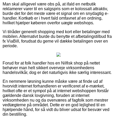
Man skal alligevel være obs på, at ifald en netbutik
reklamerer varer til en salgspris som er kolossalt attraktiv,
burde det for det meste være et signal om en snydagtig e-
handler. Kortkøb er i hvert fald omfavnet af en ordning,
hvilket hjælper køberen overfor uægte webshops.
Vi tilråder generelt shopping med kort eller betalinger med
mobilen. Alternativt burde du benytte et afbetalingstilbud fra
fx ViaBill, forudsat du gerne vil dække betalingen over en
periode.
Forud for at folk handler hos en Nilfisk shop på nettet
behøver man helt sikkert overveje virksomhedens
handelsvilkår, dog er det naturligvis ikke særlig interessant.
En nemmere løsning kunne måske være at finde ud af
hvorvidt internet forhandleren er verificeret af e-mærket,
hvilket ofte er et sympol på at internet webshoppen forstår
gældende dansk lovgivning, foruden at internet
virksomheden nu og da overværes af fagfolk som mestrer
vedtægterne på området. Dette er en god lejlighed til en
hjælpende hånd, for så vidt du bliver udsat for besvær ved
din bestilling.