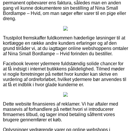
permanent opbevarer ens faktura, således man en anden
gang vil kunne dokumentere sin bestilling af Nina Small
Bordlampe – Hvid, om man søger efter varer til en pige eller
dreng.
Trustpilot fremskaffer fuldkommen hæderlige løsninger til at
kortlægge en række andre kunders erfaringer og af den
grund tilråder vi, at du iagttager online webshoppens omtaler
af Nina Small Bordlampe – Hvid forinden du bestiller.
Facebook leverer ydermere fuldstændig solide chancer for
at få indsigt i internet butikkens pålidelighed. Tilmed møder
vi nogle forretninger på nettet hvor kunder kan skrive en
vurdering af ordreforløbet, hvilket ydermere bør anvendes til
at få et indblik i hvor glade kunderne er.
Dette website finansieres af reklamer. Vi har aftaler med
massevis af forhandlere på nettet hvori vi introducerer
firmaernes tilbud, og tager imod betaling såfremt vores
brugere gennemfører et køb.
Oplysninger vedrørende varer og online webshops i