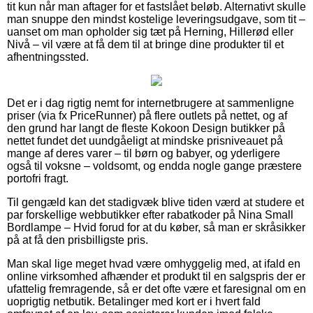
tit kun når man aftager for et fastslået beløb. Alternativt skulle
man snuppe den mindst kostelige leveringsudgave, som tit –
uanset om man opholder sig tæt på Herning, Hillerød eller
Nivå – vil være at få dem til at bringe dine produkter til et
afhentningssted.
Det er i dag rigtig nemt for internetbrugere at sammenligne
priser (via fx PriceRunner) på flere outlets på nettet, og af
den grund har langt de fleste Kokoon Design butikker på
nettet fundet det uundgåeligt at mindske prisniveauet på
mange af deres varer – til børn og babyer, og yderligere
også til voksne – voldsomt, og endda nogle gange præstere
portofri fragt.
Til gengæld kan det stadigvæk blive tiden værd at studere et
par forskellige webbutikker efter rabatkoder på Nina Small
Bordlampe – Hvid forud for at du køber, så man er skråsikker
på at få den prisbilligste pris.
Man skal lige meget hvad være omhyggelig med, at ifald en
online virksomhed afhænder et produkt til en salgspris der er
ufattelig fremragende, så er det ofte være et faresignal om en
uoprigtig netbutik. Betalinger med kort er i hvert fald