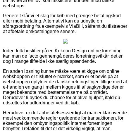
omfavnet af en lov, som assisterer kunden imod falske
webshops.
Generelt slår vi et slag for køb med gængse betalingskort
eller mobilbetaling. Alternativt kan du udnytte en
afdragsordning fra eksempelvis ViaBill, såfremt du tilstræber
at afbetale omkostningerne senere.
Inden folk bestiller på en Kokoon Design online forretning
kan man de facto gennemgå deres forretningsvilkår, det er
dog i mange tilfælde ikke særlig spændende.
En anden løsning kunne måske være at kigge om online
webshoppen er tilsluttet e-mærket, som er et bevis på at
webshoppen opfylder de danske retningslinjer, tillige med at
e-handlen en gang i mellem kigges til af sagkyndige der er
meget bekendte med bestemmelserne på området.
Derudover tilbydes du chance for at blive hjulpet, ifald du
udsættes for udfordringer ved dit køb.
Herudover er det anbefalelsesværdigt at man er klar over de
mest vedkommende regler gældende for transaktionen, for
eksempel den ombytningspolitik internet forretningen
benytter. I relation til det er det virkelig vigtigt, at man