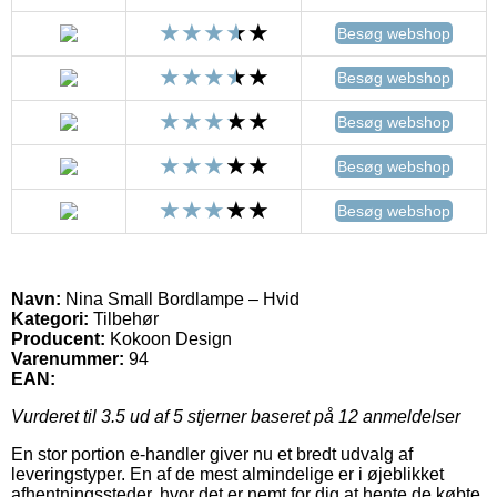
Besøg webshop
Besøg webshop
Besøg webshop
Besøg webshop
Besøg webshop
Navn:
Nina Small Bordlampe – Hvid
Kategori:
Tilbehør
Producent:
Kokoon Design
Varenummer:
94
EAN:
Vurderet til
3.5
ud af 5 stjerner baseret på
12
anmeldelser
En stor portion e-handler giver nu et bredt udvalg af
leveringstyper. En af de mest almindelige er i øjeblikket
afhentningssteder, hvor det er nemt for dig at hente de købte