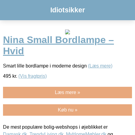
Idiotsikker
Nina Small Bordlampe –
Hvid
Smart lille bordlampe i moderne design
(Læs mere)
495
kr.
(Vis fragtpris)
Læs mere »
Køb nu »
De mest populære bolig-webshops i øjeblikket er
Damask.dk
,
TrendyLiving.dk
,
MyHomeMøbler.dk
og