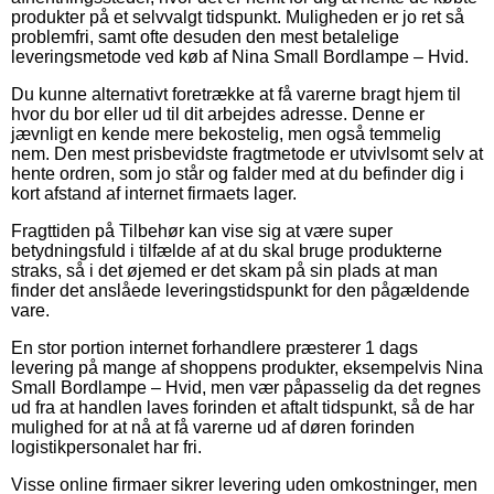
produkter på et selvvalgt tidspunkt. Muligheden er jo ret så
problemfri, samt ofte desuden den mest betalelige
leveringsmetode ved køb af Nina Small Bordlampe – Hvid.
Du kunne alternativt foretrække at få varerne bragt hjem til
hvor du bor eller ud til dit arbejdes adresse. Denne er
jævnligt en kende mere bekostelig, men også temmelig
nem. Den mest prisbevidste fragtmetode er utvivlsomt selv at
hente ordren, som jo står og falder med at du befinder dig i
kort afstand af internet firmaets lager.
Fragttiden på Tilbehør kan vise sig at være super
betydningsfuld i tilfælde af at du skal bruge produkterne
straks, så i det øjemed er det skam på sin plads at man
finder det anslåede leveringstidspunkt for den pågældende
vare.
En stor portion internet forhandlere præsterer 1 dags
levering på mange af shoppens produkter, eksempelvis Nina
Small Bordlampe – Hvid, men vær påpasselig da det regnes
ud fra at handlen laves forinden et aftalt tidspunkt, så de har
mulighed for at nå at få varerne ud af døren forinden
logistikpersonalet har fri.
Visse online firmaer sikrer levering uden omkostninger, men