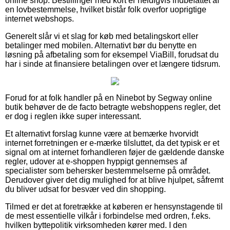
online shop. Bestillinger med kort er heldigvis indbefattet af
en lovbestemmelse, hvilket bistår folk overfor uoprigtige
internet webshops.
Generelt slår vi et slag for køb med betalingskort eller
betalinger med mobilen. Alternativt bør du benytte en
løsning på afbetaling som for eksempel ViaBill, forudsat du
har i sinde at finansiere betalingen over et længere tidsrum.
Forud for at folk handler på en Ninebot by Segway online
butik behøver de de facto betragte webshoppens regler, det
er dog i reglen ikke super interessant.
Et alternativt forslag kunne være at bemærke hvorvidt
internet forretningen er e-mærke tilsluttet, da det typisk er et
signal om at internet forhandleren føjer de gældende danske
regler, udover at e-shoppen hyppigt gennemses af
specialister som behersker bestemmelserne på området.
Derudover giver det dig mulighed for at blive hjulpet, såfremt
du bliver udsat for besvær ved din shopping.
Tilmed er det at foretrække at køberen er hensynstagende til
de mest essentielle vilkår i forbindelse med ordren, f.eks.
hvilken byttepolitik virksomheden kører med. I den