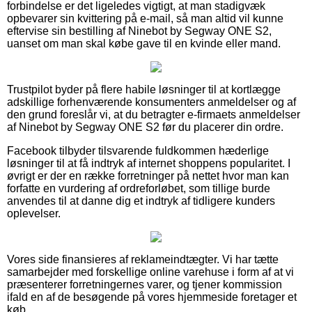
forbindelse er det ligeledes vigtigt, at man stadigvæk
opbevarer sin kvittering på e-mail, så man altid vil kunne
eftervise sin bestilling af Ninebot by Segway ONE S2,
uanset om man skal købe gave til en kvinde eller mand.
Trustpilot byder på flere habile løsninger til at kortlægge
adskillige forhenværende konsumenters anmeldelser og af
den grund foreslår vi, at du betragter e-firmaets anmeldelser
af Ninebot by Segway ONE S2 før du placerer din ordre.
Facebook tilbyder tilsvarende fuldkommen hæderlige
løsninger til at få indtryk af internet shoppens popularitet. I
øvrigt er der en række forretninger på nettet hvor man kan
forfatte en vurdering af ordreforløbet, som tillige burde
anvendes til at danne dig et indtryk af tidligere kunders
oplevelser.
Vores side finansieres af reklameindtægter. Vi har tætte
samarbejder med forskellige online varehuse i form af at vi
præsenterer forretningernes varer, og tjener kommission
ifald en af de besøgende på vores hjemmeside foretager et
køb.