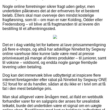
Nogle online forretninger sikrer fragt uden gebyr, men
undertiden påkræves det at der erhverves for et bestemt
beløb. Ellers skal man overveje den mindst kostelige
fragtløsning, som tit – om man er nær Kolding, Odder eller
Fredensborg – vil blive at få fragtmanden til at levere din
bestilling til et afhentningssted.
Det er i dag vældig let for købere at lave prissammenligning
på flere e-shops, og altså har adskillige Ninebot by Segway
online varehuse ikke kunne lade være med at presse
prisniveauet på mange af deres produkter – til juniorer, samt
til voksne – voldsomt, og endda nogle gange frembyde
levering uden betaling.
Dog kan det immervæk blive udbytterigt at inspicere flere
internet foretagender efter rabat på Ninebot by Segway ONE
S2 forud for at du handler, sådan at du ikke er i tvivl om at få
fat i den mest betalelige pris.
Man skal alligevel være årvågen med, at ifald en webbutik
forhandler varer for en salgspris der anses for urealistisk
letkøbt, burde det undertiden være et signal om en uægte