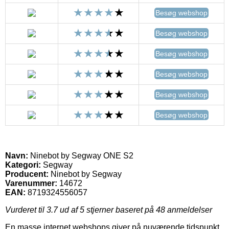
Besøg webshop
Besøg webshop
Besøg webshop
Besøg webshop
Besøg webshop
Besøg webshop
Navn:
Ninebot by Segway ONE S2
Kategori:
Segway
Producent:
Ninebot by Segway
Varenummer:
14672
EAN:
8719324556057
Vurderet til
3.7
ud af 5 stjerner baseret på
48
anmeldelser
En masse internet webshops giver på nuværende tidspunkt