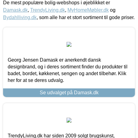
De mest populære bolig-webshops i øjeblikket er
Damask.dk
,
TrendyLiving.dk
,
MyHomeMøbler.dk
og
Bydahlliving.dk
, som alle har et stort sortiment til gode priser.
Georg Jensen Damask er anerkendt dansk
designbrand, og i deres sortiment finder du produkter til
badet, bordet, køkkenet, sengen og andet tilbehør. Klik
her for at se deres udvalg.
Se udvalget på Damask.dk
TrendyLiving.dk har siden 2009 solgt brugskunst,