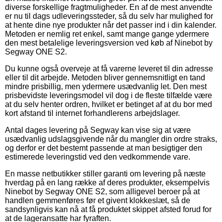
diverse forskellige fragtmuligheder. En af de mest anvendte
er nu til dags udleveringssteder, så du selv har mulighed for
at hente dine nye produkter når det passer ind i din kalender.
Metoden er nemlig ret enkel, samt mange gange ydermere
den mest betalelige leveringsversion ved køb af Ninebot by
Segway ONE S2.
Du kunne også overveje at få varerne leveret til din adresse
eller til dit arbejde. Metoden bliver gennemsnitligt en tand
mindre prisbillig, men ydermere usædvanlig let. Den mest
prisbevidste leveringsmodel vil dog i de fleste tilfælde være
at du selv henter ordren, hvilket er betinget af at du bor med
kort afstand til internet forhandlerens arbejdslager.
Antal dages levering på Segway kan vise sig at være
usædvanlig udslagsgivende når du mangler din ordre straks,
og derfor er det bestemt passende at man besigtiger den
estimerede leveringstid ved den vedkommende vare.
En masse netbutikker stiller garanti om levering på næste
hverdag på en lang række af deres produkter, eksempelvis
Ninebot by Segway ONE S2, som alligevel beroer på at
handlen gemmenføres før et givent klokkeslæt, så de
sandsynligvis kan nå at få produktet skippet afsted forud for
at de lageransatte har fyraften.